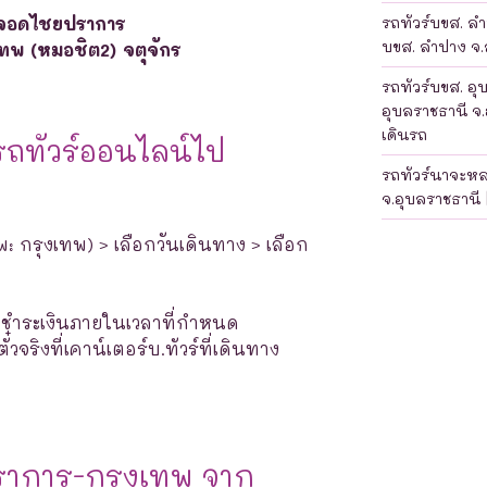
ดจอดไชยปราการ
รถทัวร์บขส. ลำป
บขส. ลำปาง จ.ล
เทพ (หมอชิต2) จตุจักร
รถทัวร์บขส. อุ
อุบลราชธานี จ.
เดินรถ
รถทัวร์ออนไลน์ไป
รถทัวร์นาจะห
จ.อุบลราชธานี 
พ: กรุงเทพ) > เลือกวันเดินทาง > เลือก
างชำระเงินภายในเวลาที่กำหนด
จริงที่เคาน์เตอร์บ.ทัวร์ที่เดินทาง
ราการ-กรุงเทพ จาก