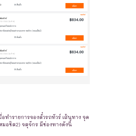
มื่อทำรายการจองตั๋วรถทัวร์ เส้นทาง จุด
อชิต2) จตุจักร มีช่องทางดังนี้