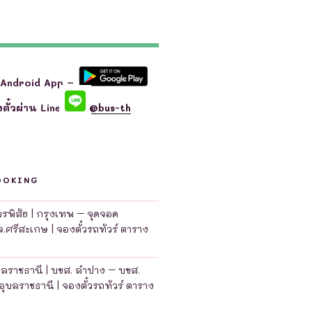
 Android App –
ตั๋วผ่าน Line
@bus-th
OOKING
มพรพิสัย | กรุงเทพ – จุดจอด
จ.ศรีสะเกษ | จองตั๋วรถทัวร์ ตาราง
บลราชธานี | บขส. ลำปาง – บขส.
อุบลราชธานี | จองตั๋วรถทัวร์ ตาราง