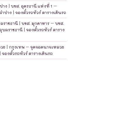
าง | บขส. อุดรธานี แห่งที่ 1 –
ำปาง | จองตั๋วรถทัวร์ ตารางเดินรถ
บลราชธานี | บขส. มุกดาหาร – บขส.
อุบลราชธานี | จองตั๋วรถทัวร์ ตาราง
ลวย | กรุงเทพ – จุดจอดนาจะหลวย
| จองตั๋วรถทัวร์ ตารางเดินรถ