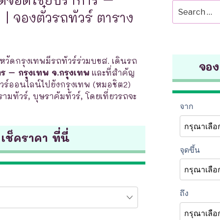
Search
| จองตั๋วรถทัวร์ ตาราง
for:
งหวัดกรุงเทพมีรถทัวร์ร่วมบขส. เดินรถ
จองต
ร – กรุงเทพ จ.กรุงเทพ
และที่สำคัญ
ร์ออนไลน์ไปยังกรุงเทพ (หมอชิต2)
รามทัวร์, บุษราคัมทัวร์, โดยเที่ยวรถจะ
 เช็คราคา ที่นี่