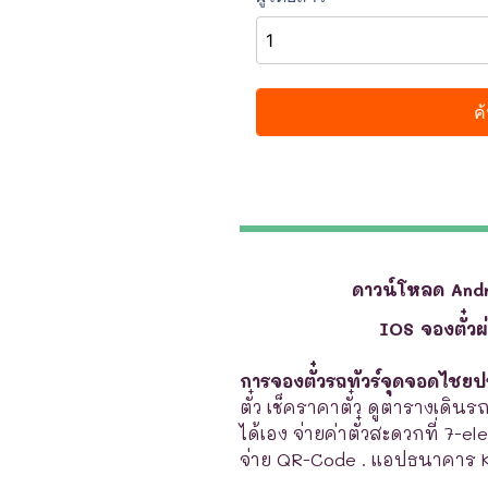
ดาวน์โหลด And
IOS จองตั๋ว
การจองตั๋วรถทัวร์จุดจอดไชย
ตั๋ว เช็คราคาตั๋ว ดูตารางเดินร
ได้เอง จ่ายค่าตั๋วสะดวกที่ 7-e
จ่าย QR-Code . แอปธนาคาร 