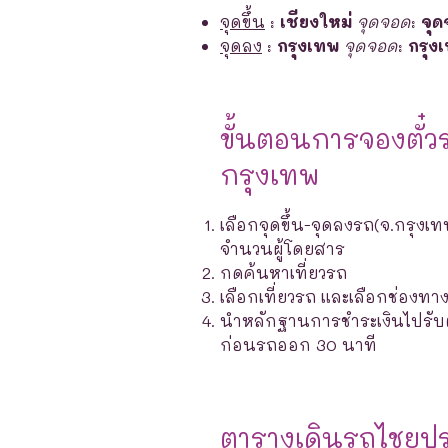
จุดขึ้น
:
เชียงใหม่
จุดจอด
:
จุ
จุดลง
:
กรุงเทพ
จุดจอด
:
กรุง
ขั้นตอนการจองตั๋ว
กรุงเทพ
เลือกจุดขึ้น-จุดลงรถ(จ.กรุงเท
จำนวนผู้โดยสาร
กดค้นหาเที่ยวรถ
เลือกเที่ยวรถ และเลือกช่องท
นำหลักฐานการชำระเงินไปรับตั๋ว
ก่อนรถออก 30 นาที
ตารางเดินรถไชยป