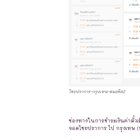
ไชยปราการ-กรุงเทพ-หมอชิต2
ช่องทางในการชำระเงินค่าตั๋วเ
จอดไชยปราการ ไป กรุงเทพ (หม