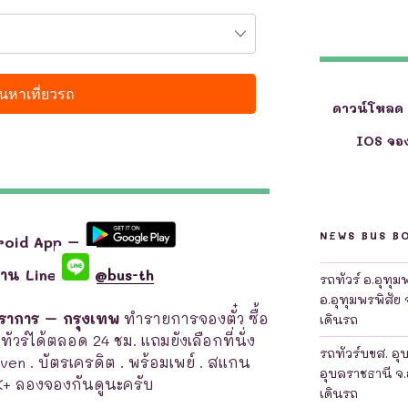
ดาวน์โหลด
IOS จอง
NEWS BUS B
roid App –
ผ่าน Line
@bus-th
รถทัวร์ อ.อุทุ
อ.อุทุมพรพิสัย 
ปราการ – กรุงเทพ
ทำรายการจองตั๋ว ซื้อ
เดินรถ
ถทัวร์ได้ตลอด 24 ชม. แถมยังเลือกที่นั่ง
รถทัวร์บขส. อุ
leven . บัตรเครดิต . พร้อมเพย์ . สแกน
อุบลราชธานี จ.
K+ ลองจองกันดูนะครับ
เดินรถ