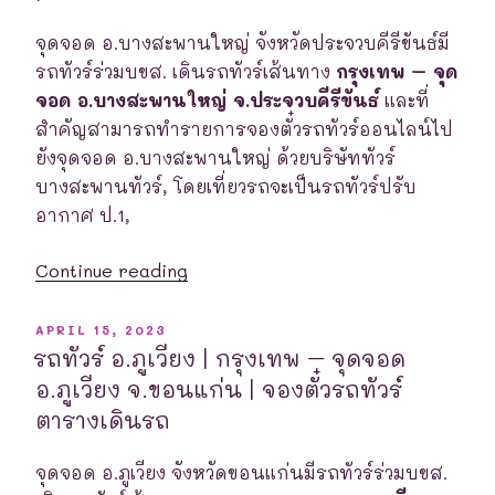
จุด
จอด
จุดจอด อ.บางสะพานใหญ่ จังหวัดประจวบคีรีขันธ์มี
อ.สีคิ้ว
รถทัวร์ร่วมบขส. เดินรถทัวร์เส้นทาง
กรุงเทพ – จุด
จ.นครราชสีมา
จอด อ.บางสะพานใหญ่ จ.ประจวบคีรีขันธ์
และที่
|
สำคัญสามารถทำรายการจองตั๋วรถทัวร์ออนไลน์ไป
จอง
ยังจุดจอด อ.บางสะพานใหญ่ ด้วยบริษัททัวร์
ตั๋ว
บางสะพานทัวร์, โดยเที่ยวรถจะเป็นรถทัวร์ปรับ
รถ
อากาศ ป.1,
ทัวร์
“รถ
ตาราง
Continue reading
ทัวร์
เดินรถ”
อ.บางสะพาน
POSTED
APRIL 15, 2023
ON
ใหญ่
รถทัวร์ อ.ภูเวียง | กรุงเทพ – จุดจอด
|
อ.ภูเวียง จ.ขอนแก่น | จองตั๋วรถทัวร์
กรุงเทพ
ตารางเดินรถ
–
จุด
จุดจอด อ.ภูเวียง จังหวัดขอนแก่นมีรถทัวร์ร่วมบขส.