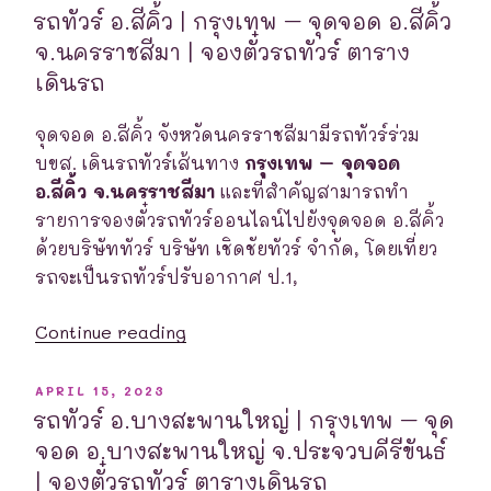
ON
|
รถทัวร์ อ.สีคิ้ว | กรุงเทพ – จุดจอด อ.สีคิ้ว
กรุงเทพ
จ.นครราชสีมา | จองตั๋วรถทัวร์ ตาราง
–
เดินรถ
จุด
จอด
จุดจอด อ.สีคิ้ว จังหวัดนครราชสีมามีรถทัวร์ร่วม
นาจะหลวย
บขส. เดินรถทัวร์เส้นทาง
กรุงเทพ – จุดจอด
จ.อุบลราชธานี
อ.สีคิ้ว จ.นครราชสีมา
และที่สำคัญสามารถทำ
|
รายการจองตั๋วรถทัวร์ออนไลน์ไปยังจุดจอด อ.สีคิ้ว
จอง
ด้วยบริษัททัวร์ บริษัท เชิดชัยทัวร์ จำกัด, โดยเที่ยว
ตั๋ว
รถจะเป็นรถทัวร์ปรับอากาศ ป.1,
รถ
“รถ
ทัวร์
Continue reading
ทัวร์
ตาราง
อ.สีคิ้ว
เดินรถ”
POSTED
APRIL 15, 2023
ON
|
รถทัวร์ อ.บางสะพานใหญ่ | กรุงเทพ – จุด
กรุงเทพ
จอด อ.บางสะพานใหญ่ จ.ประจวบคีรีขันธ์
–
| จองตั๋วรถทัวร์ ตารางเดินรถ