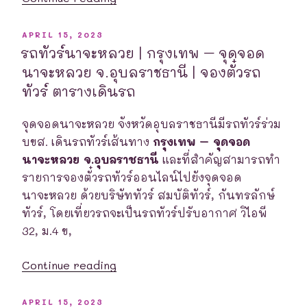
ตั๋ว
ทัวร์
รถ
บขส.
POSTED
APRIL 15, 2023
ON
ทัวร์
อุบลราชธานี
รถทัวร์นาจะหลวย | กรุงเทพ – จุดจอด
ตาราง
|
นาจะหลวย จ.อุบลราชธานี | จองตั๋วรถ
เดินรถ”
บขส.
ทัวร์ ตารางเดินรถ
มุกดาหาร
–
จุดจอดนาจะหลวย จังหวัดอุบลราชธานีมีรถทัวร์ร่วม
บขส.
บขส. เดินรถทัวร์เส้นทาง
กรุงเทพ – จุดจอด
อุบลราชธานี
นาจะหลวย จ.อุบลราชธานี
และที่สำคัญสามารถทำ
จ.อุบลราชธานี
รายการจองตั๋วรถทัวร์ออนไลน์ไปยังจุดจอด
|
นาจะหลวย ด้วยบริษัททัวร์ สมบัติทัวร์, กันทรลักษ์
จอง
ทัวร์, โดยเที่ยวรถจะเป็นรถทัวร์ปรับอากาศ วิไอพี
ตั๋ว
32, ม.4 ข,
รถ
“รถ
ทัวร์
Continue reading
ทัวร์
ตาราง
นาจะหลวย
เดินรถ”
POSTED
APRIL 15, 2023