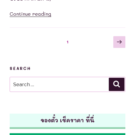
(ปาก
“รถ
ทาง
Continue reading
ทัวร์
บ้าน
คำเขื่อนแก้ว
ไทรงาม)
|
จ.สุรินทร์
Posts
Next
Page
1
กรุงเทพ
|
page
navigation
–
จอง
จุด
ตั๋ว
จอด
รถ
SEARCH
คำเขื่อนแก้ว
ทัวร์
Search
Searc
จ.ยโสธร
ตาราง
for:
|
เดินรถ”
จอง
ตั๋ว
รถ
จองตั๋ว เช็คราคา ที่นี่
ทัวร์
ตาราง