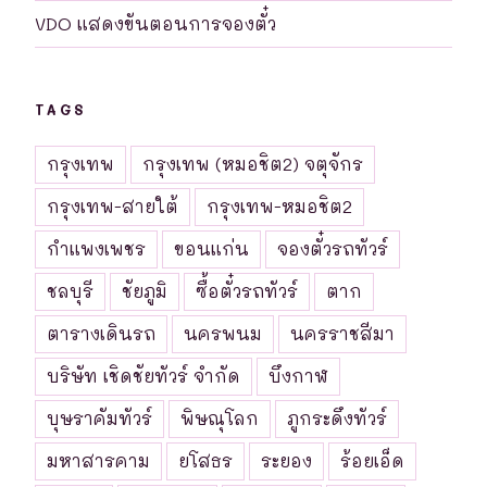
VDO แสดงขันตอนการจองตั๋ว
TAGS
กรุงเทพ
กรุงเทพ (หมอชิต2) จตุจักร
กรุงเทพ-สายใต้
กรุงเทพ-หมอชิต2
กำแพงเพชร
ขอนแก่น
จองตั๋วรถทัวร์
ชลบุรี
ชัยภูมิ
ซื้อตั๋วรถทัวร์
ตาก
ตารางเดินรถ
นครพนม
นครราชสีมา
บริษัท เชิดชัยทัวร์ จำกัด
บึงกาฬ
บุษราคัมทัวร์
พิษณุโลก
ภูกระดึงทัวร์
มหาสารคาม
ยโสธร
ระยอง
ร้อยเอ็ด