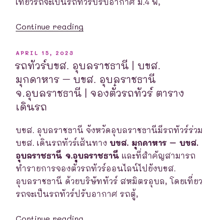
จอง
เที่ยวรถจะเป็นรถทัวร์ปรับอากาศ ม.4 พ,
ตั๋ว
“รถ
รถ
Continue reading
ทัวร์
ทัวร์
บขส.
ตาราง
POSTED
APRIL 15, 2023
ON
ลำปาง
เดินรถ”
รถทัวร์บขส. อุบลราชธานี | บขส.
|
มุกดาหาร – บขส. อุบลราชธานี
บขส.
จ.อุบลราชธานี | จองตั๋วรถทัวร์ ตาราง
อุดรธานี
เดินรถ
แห่ง
ที่
บขส. อุบลราชธานี จังหวัดอุบลราชธานีมีรถทัวร์ร่วม
1
บขส. เดินรถทัวร์เส้นทาง
บขส. มุกดาหาร – บขส.
–
อุบลราชธานี จ.อุบลราชธานี
และที่สำคัญสามารถ
บขส.
ทำรายการจองตั๋วรถทัวร์ออนไลน์ไปยังบขส.
ลำปาง
อุบลราชธานี ด้วยบริษัททัวร์ สหมิตรอุบล, โดยเที่ยว
จ.ลำปาง
รถจะเป็นรถทัวร์ปรับอากาศ รถตู้,
|
จอง
“รถ
Continue reading