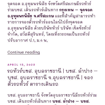
จุดจอด อ.อุทุมพรพิสัย จังหวัดศรีสะเกษมีรถทัวร์
ร่วมบขส. เดินรถทัวร์เส้นทาง
กรุงเทพ – จุดจอด
อ.อุทุมพรพิสัย จ.ศรีสะเกษ
และที่สำคัญสามารถทำ
รายการจองตั๋วรถทัวร์ออนไลน์ไปยังจุดจอด
อ.อุทุมพรพิสัย ด้วยบริษัททัวร์ บริษัท เชิดชัยทัวร์
จำกัด, สวัสดีสุรินทร์, โดยเที่ยวรถจะเป็นรถทัวร์
ปรับอากาศ ป.1, ม.4 พ,
“รถ
Continue reading
ทัวร์
อ.อุทุมพรพิสัย
POSTED
APRIL 15, 2023
ON
|
รถทัวร์บขส. อุบลราชธานี | บขส. ลำปาง –
กรุงเทพ
บขส. อุบลราชธานี จ.อุบลราชธานี | จอง
–
ตั๋วรถทัวร์ ตารางเดินรถ
จุด
จอด
บขส. อุบลราชธานี จังหวัดอุบลราชธานีมีรถทัวร์ร่วม
อ.อุทุมพรพิสัย
บขส. เดินรถทัวร์เส้นทาง
บขส. ลำปาง – บขส.