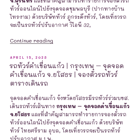
จ.สุรินทร์
และที่สำคัญสามารถทำรายการจองตั๋วรถ
ตั๋ว
ทัวร์ออนไลน์ไปยังจุดจอดชุมพลบุรี (ปากทางบ้าน
รถ
ไทรงาม) ด้วยบริษัททัวร์ ภูกระดึงทัวร์, โดยเที่ยวรถ
ทัวร์
จะเป็นรถทัวร์ปรับอากาศ วิไอพี 32,
ตาราง
เดินรถ”
“รถ
Continue reading
ทัวร์
ชุมพลบุรี
POSTED
APRIL 15, 2023
ON
(ปาก
รถทัวร์คำเขื่อนแก้ว | กรุงเทพ – จุดจอด
ทาง
คำเขื่อนแก้ว จ.ยโสธร | จองตั๋วรถทัวร์
บ้าน
ตารางเดินรถ
ไทรงาม)
|
จุดจอดคำเขื่อนแก้ว จังหวัดยโสธรมีรถทัวร์ร่วมบขส.
กรุงเทพ
เดินรถทัวร์เส้นทาง
กรุงเทพ – จุดจอดคำเขื่อนแก้ว
–
จ.ยโสธร
และที่สำคัญสามารถทำรายการจองตั๋วรถ
จุด
ทัวร์ออนไลน์ไปยังจุดจอดคำเขื่อนแก้ว ด้วยบริษัท
จอด
ทัวร์ ไทยศรีราม อุบล, โดยเที่ยวรถจะเป็นรถทัวร์
ชุมพลบุรี
ปรับอากาศ ม.1 พ,