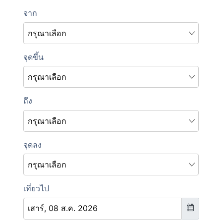
เดินรถ”