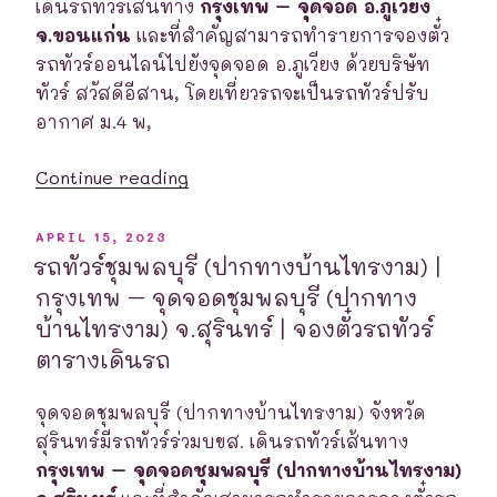
จอด
เดินรถทัวร์เส้นทาง
กรุงเทพ – จุดจอด อ.ภูเวียง
อ.บางสะพาน
จ.ขอนแก่น
และที่สำคัญสามารถทำรายการจองตั๋ว
ใหญ่
รถทัวร์ออนไลน์ไปยังจุดจอด อ.ภูเวียง ด้วยบริษัท
จ.ประจวบคีรีขันธ์
ทัวร์ สวัสดีอีสาน, โดยเที่ยวรถจะเป็นรถทัวร์ปรับ
|
อากาศ ม.4 พ,
จอง
“รถ
ตั๋ว
Continue reading
ทัวร์
รถ
อ.ภูเวียง
ทัวร์
POSTED
APRIL 15, 2023
ON
|
ตาราง
รถทัวร์ชุมพลบุรี (ปากทางบ้านไทรงาม) |
กรุงเทพ
เดินรถ”
กรุงเทพ – จุดจอดชุมพลบุรี (ปากทาง
–
บ้านไทรงาม) จ.สุรินทร์ | จองตั๋วรถทัวร์
จุด
ตารางเดินรถ
จอด
อ.ภูเวียง
จุดจอดชุมพลบุรี (ปากทางบ้านไทรงาม) จังหวัด
จ.ขอนแก่น
สุรินทร์มีรถทัวร์ร่วมบขส. เดินรถทัวร์เส้นทาง
|
กรุงเทพ – จุดจอดชุมพลบุรี (ปากทางบ้านไทรงาม)
จอง