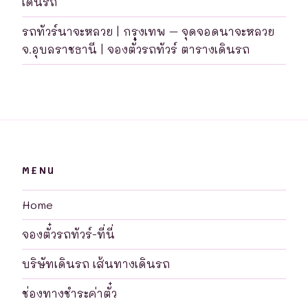
เดินรถ
รถทัวร์นาจะหลวย | กรุงเทพ – จุดจอดนาจะหลวย
จ.อุบลราชธานี | จองตั๋วรถทัวร์ ตารางเดินรถ
MENU
Home
จองตั๋วรถทัวร์-ที่นี่
บริษัทเดินรถ เส้นทางเดินรถ
ช่องทางชำระค่าตั๋ว