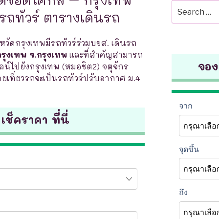
Search
วรถทัวร์ ตารางเดินรถ
for:
งหวัดกรุงเทพมีรถทัวร์ร่วมบขส. เดินรถ
รุงเทพ จ.กรุงเทพ
และที่สำคัญสามารถ
จองต
น์ไปยังกรุงเทพ (หมอชิต2) จตุจักร
โดยเที่ยวรถจะเป็นรถทัวร์ปรับอากาศ ม.4
 เช็คราคา ที่นี่