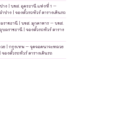
าง | บขส. อุดรธานี แห่งที่ 1 –
ำปาง | จองตั๋วรถทัวร์ ตารางเดินรถ
บลราชธานี | บขส. มุกดาหาร – บขส.
อุบลราชธานี | จองตั๋วรถทัวร์ ตาราง
ลวย | กรุงเทพ – จุดจอดนาจะหลวย
| จองตั๋วรถทัวร์ ตารางเดินรถ