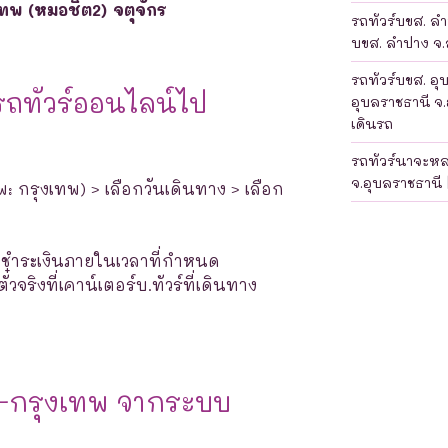
เทพ (หมอชิต2) จตุจักร
รถทัวร์บขส. ลำป
บขส. ลำปาง จ.ล
รถทัวร์บขส. อุ
รถทัวร์ออนไลน์ไป
อุบลราชธานี จ.
เดินรถ
รถทัวร์นาจะห
จ.อุบลราชธานี 
พ: กรุงเทพ) > เลือกวันเดินทาง > เลือก
างชำระเงินภายในเวลาที่กำหนด
จริงที่เคาน์เตอร์บ.ทัวร์ที่เดินทาง
ี-กรุงเทพ จากระบบ