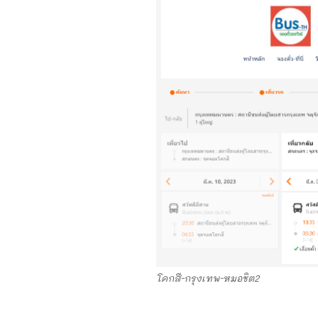
โคกสี-กรุงเทพ-หมอชิต2