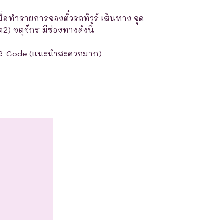
มื่อทำรายการจองตั๋วรถทัวร์ เส้นทาง จุด
) จตุจักร มีช่องทางดังนี้
R-Code (แนะนำสะดวกมาก)