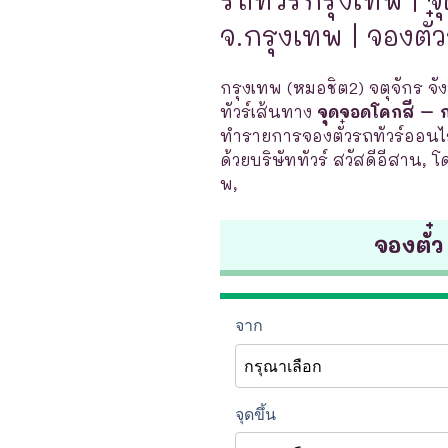
จ.กรุงเทพ | จองตั๋
กรุงเทพ (หมอชิต2) จตุจักร จั
ทัวร์เส้นทาง
จุดจอดโคกสี – ก
ทำรายการจองตั๋วรถทัวร์ออนไล
ด้วยบริษัททัวร์ สวัสดีอีสาน, 
พ,
จองตั๋ว