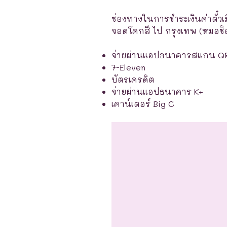
ช่องทางในการชำระเงินค่าตั๋วเ
จอดโคกสี ไป กรุงเทพ (หมอชิต2
จ่ายผ่านแอปธนาคารสแกน Q
7-Eleven
บัตรเครดิต
จ่ายผ่านแอปธนาคาร K+
เคาน์เตอร์ Big C