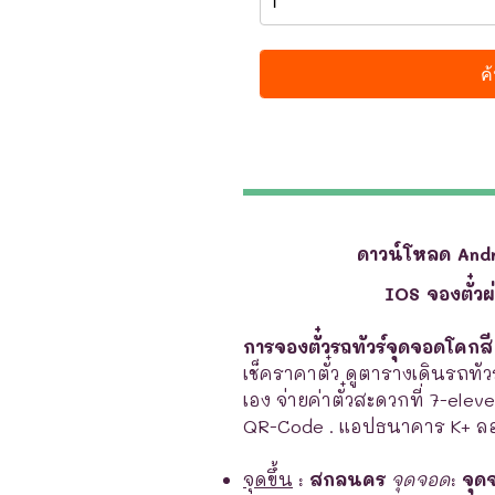
ดาวน์โหลด And
IOS จองตั๋ว
การจองตั๋วรถทัวร์จุดจอดโคกส
เช็คราคาตั๋ว ดูตารางเดินรถทัวร
เอง จ่ายค่าตั๋วสะดวกที่ 7-elev
QR-Code . แอปธนาคาร K+ ลอ
จุดขึ้น
:
สกลนคร
จุดจอด
:
จุด