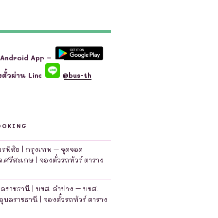
 Android App –
ตั๋วผ่าน Line
@bus-th
OOKING
มพรพิสัย | กรุงเทพ – จุดจอด
จ.ศรีสะเกษ | จองตั๋วรถทัวร์ ตาราง
บลราชธานี | บขส. ลำปาง – บขส.
อุบลราชธานี | จองตั๋วรถทัวร์ ตาราง