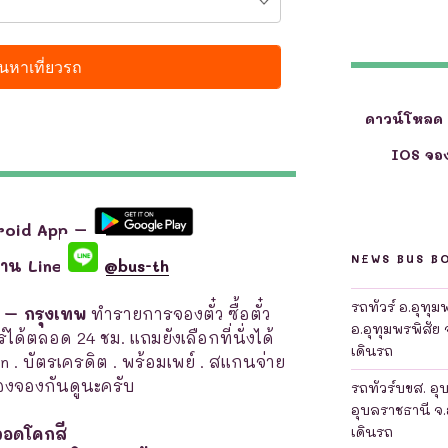
ดาวน์โหลด
IOS จอง
roid App –
NEWS BUS B
ผ่าน Line
@bus-th
รถทัวร์ อ.อุทุ
ี – กรุงเทพ
ทำรายการจองตั๋ว ซื้อตั๋ว
อ.อุทุมพรพิสัย 
์ได้ตลอด 24 ชม. แถมยังเลือกที่นั่งได้
เดินรถ
en . บัตรเครดิต . พร้อมเพย์ . สแกนจ่าย
งจองกันดูนะครับ
รถทัวร์บขส. อุ
อุบลราชธานี จ.
เดินรถ
จอดโคกสี