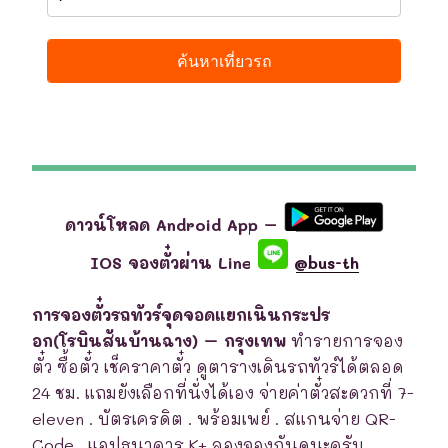
ดาวน์โหลด Android App –
IOS จองตั๋วผ่าน Line
@bus-th
การจองตั๋วรถทัวร์จุดจอดแยกเนินกระปร
อก(โรบินสันบ้านฉาง) – กรุงเทพ
ทำรายการจอง
ตั๋ว ซื้อตั๋ว เช็คราคาตั๋ว ดูตารางเดินรถทัวร์ได้ตลอด
24 ชม. แถมยังเลือกที่นั่งได้เอง จ่ายค่าตั๋วสะดวกที่ 7-
eleven . บัตรเครดิต . พร้อมเพย์ . สแกนจ่าย QR-
Code . แอปธนาคาร K+ ลองจองกันดูนะครับ