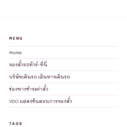
MENU
Home
จองตั๋วรถทัวร์-ที่นี่
บริษัทเดินรถ เส้นทางเดินรถ
ช่องทางชำระค่าตั๋ว
VDO แสดงขันตอนการจองตั๋ว
TAGS