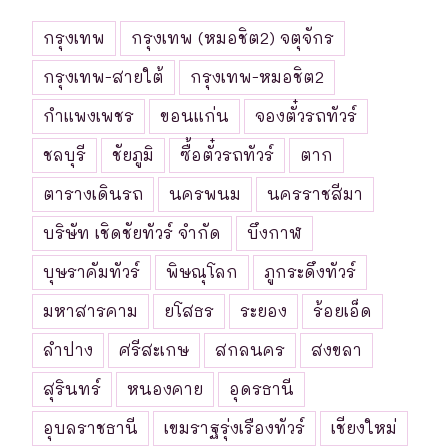
กรุงเทพ
กรุงเทพ (หมอชิต2) จตุจักร
กรุงเทพ-สายใต้
กรุงเทพ-หมอชิต2
กำแพงเพชร
ขอนแก่น
จองตั๋วรถทัวร์
ชลบุรี
ชัยภูมิ
ซื้อตั๋วรถทัวร์
ตาก
ตารางเดินรถ
นครพนม
นครราชสีมา
บริษัท เชิดชัยทัวร์ จำกัด
บึงกาฬ
บุษราคัมทัวร์
พิษณุโลก
ภูกระดึงทัวร์
มหาสารคาม
ยโสธร
ระยอง
ร้อยเอ็ด
ลำปาง
ศรีสะเกษ
สกลนคร
สงขลา
สุรินทร์
หนองคาย
อุดรธานี
อุบลราชธานี
เขมราฐรุ่งเรืองทัวร์
เชียงใหม่