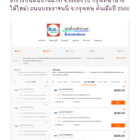
อก(โรบินสันบ้านฉาง) จ.ระยอง ไป กรุงเทพ (สาย
ใต้ใหม่) ถนนบรมราชนนี จ.กรุงเทพ ค้นเมื่อปี 2566