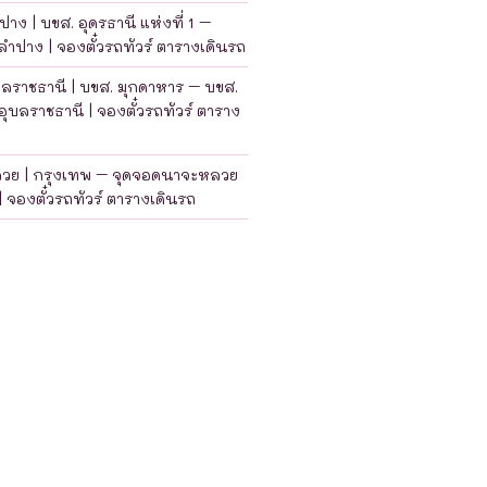
าง | บขส. อุดรธานี แห่งที่ 1 –
ำปาง | จองตั๋วรถทัวร์ ตารางเดินรถ
บลราชธานี | บขส. มุกดาหาร – บขส.
อุบลราชธานี | จองตั๋วรถทัวร์ ตาราง
ลวย | กรุงเทพ – จุดจอดนาจะหลวย
| จองตั๋วรถทัวร์ ตารางเดินรถ