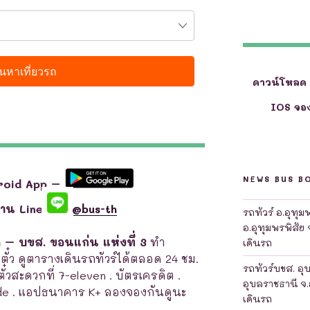
ดาวน์โหลด
IOS จอง
NEWS BUS B
roid App –
ผ่าน Line
@bus-th
รถทัวร์ อ.อุทุ
อ.อุทุมพรพิสัย 
ด – บขส. ขอนแก่น แห่งที่ 3
ทำ
เดินรถ
าตั๋ว ดูตารางเดินรถทัวร์ได้ตลอด 24 ชม.
รถทัวร์บขส. อุ
าตั๋วสะดวกที่ 7-eleven . บัตรเครดิต .
อุบลราชธานี จ.
de . แอปธนาคาร K+ ลองจองกันดูนะ
เดินรถ