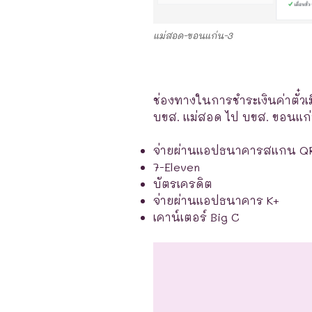
แม่สอด-ขอนแก่น-3
ช่องทางในการชำระเงินค่าตั๋วเ
บขส. แม่สอด ไป บขส. ขอนแก่น แ
จ่ายผ่านแอปธนาคารสแกน Q
7-Eleven
บัตรเครดิต
จ่ายผ่านแอปธนาคาร K+
เคาน์เตอร์ Big C