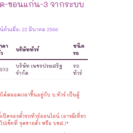
อด-ขอนแก่น-3 จากระบบ
์ค้นเมื่อ: 22 มีนาคม 2566
าคา
ชนิด
บริษัททัวร์
๋ว
รถ
บริษัท เพชรประเสริฐ
รถ
573
จำกัด
ทัวร์
้ตลอดเวลาขึ้นอยู่กับ บ.ทัวร์ เป็นผู้
ี่เปิดจองตั๋วรถทัวร์ออนไลน์ (อาจมีเที่ยว
ไปเช็คที่ จุดขายตั๋ว หรือ บขส.)*