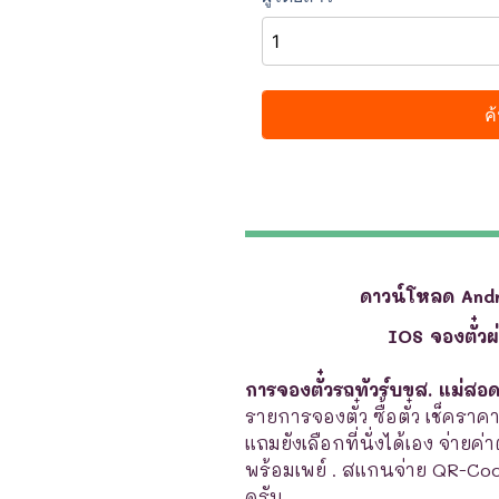
ดาวน์โหลด And
IOS จองตั๋ว
การจองตั๋วรถทัวร์บขส. แม่สอ
รายการจองตั๋ว ซื้อตั๋ว เช็คราค
แถมยังเลือกที่นั่งได้เอง จ่ายค่
พร้อมเพย์ . สแกนจ่าย QR-Co
ครับ