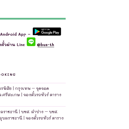
 Android App –
ตั๋วผ่าน Line
@bus-th
OOKING
มพรพิสัย | กรุงเทพ – จุดจอด
จ.ศรีสะเกษ | จองตั๋วรถทัวร์ ตาราง
บลราชธานี | บขส. ลำปาง – บขส.
อุบลราชธานี | จองตั๋วรถทัวร์ ตาราง