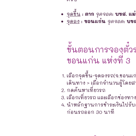
จุดขึ้น
:
ตาก
จุดจอด
:
บขส. แม
จุดลง
:
ขอนแก่น
จุดจอด
:
บขส
ขั้นตอนการจองตั๋ว
ขอนแก่น แห่งที่ 3
เลือกจุดขึ้น-จุดลงรถ(จ.ขอนแก่
เดินทาง > เลือกจำนวนผู้โดยส
กดค้นหาเที่ยวรถ
เลือกเที่ยวรถ และเลือกช่องท
นำหลักฐานการชำระเงินไปรับตั๋ว
ก่อนรถออก 30 นาที