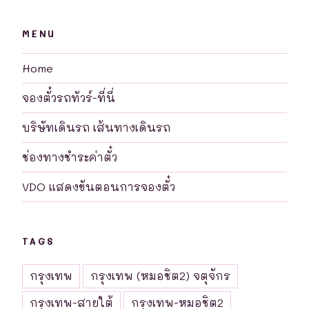
MENU
Home
จองตั๋วรถทัวร์-ที่นี่
บริษัทเดินรถ เส้นทางเดินรถ
ช่องทางชำระค่าตั๋ว
VDO แสดงขันตอนการจองตั๋ว
TAGS
กรุงเทพ
กรุงเทพ (หมอชิต2) จตุจักร
กรุงเทพ-สายใต้
กรุงเทพ-หมอชิต2