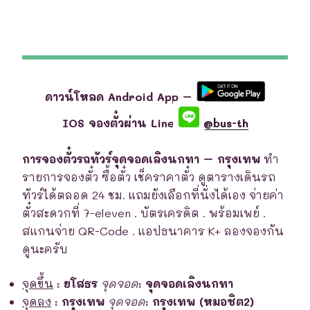
ดาวน์โหลด Android App –
IOS จองตั๋วผ่าน Line
@bus-th
การจองตั๋วรถทัวร์จุดจอดเลิงนกทา – กรุงเทพ
ทำ
รายการจองตั๋ว ซื้อตั๋ว เช็คราคาตั๋ว ดูตารางเดินรถ
ทัวร์ได้ตลอด 24 ชม. แถมยังเลือกที่นั่งได้เอง จ่ายค่า
ตั๋วสะดวกที่ 7-eleven . บัตรเครดิต . พร้อมเพย์ .
สแกนจ่าย QR-Code . แอปธนาคาร K+ ลองจองกัน
ดูนะครับ
จุดขึ้น
:
ยโสธร
จุดจอด
:
จุดจอดเลิงนกทา
จุดลง
:
กรุงเทพ
จุดจอด
:
กรุงเทพ (หมอชิต2)