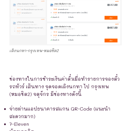
เลิงนกทา-กรุงเทพ-หมอชิต2
ช่องทางในการชำระเงินค่าตั๋วเมื่อทำรายการจองตั๋ว
รถทัวร์ เส้นทาง จุดจอดเลิงนกทา ไป กรุงเทพ
(หมอชิต2) จตุจักร มีช่องทางดังนี้
จ่ายผ่านแอปธนาคารสแกน QR-Code (แนะนำ
สะดวกมาก)
7-Eleven