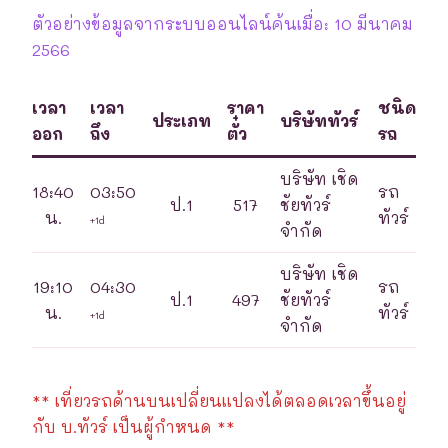
ตัวอย่างข้อมูลจากระบบออนไลน์ค้นเมื่อ: 10 มีนาคม
2566
เวลา
เวลา
ราคา
ชนิด
ประเภท
บริษัททัวร์
ออก
ถึง
ตั๋ว
รถ
บริษัท เชิด
18:40
03:50
รถ
ป.1
517
ชัยทัวร์
น.
ทัวร์
+1d
จำกัด
บริษัท เชิด
19:10
04:30
รถ
ป.1
497
ชัยทัวร์
น.
ทัวร์
+1d
จำกัด
** เที่ยวรถด้านบนเปลี่ยนแปลงได้ตลอดเวลาขึ้นอยู่
กับ บ.ทัวร์ เป็นผู้กำหนด **