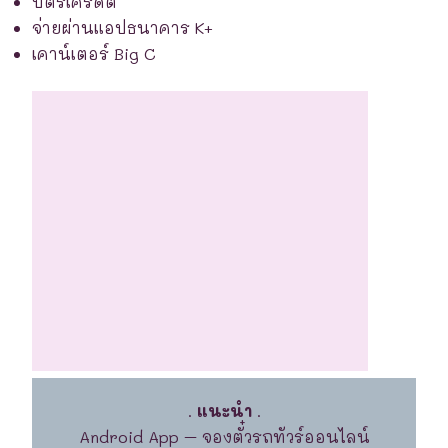
บัตรเครดิต
จ่ายผ่านแอปธนาคาร K+
เคาน์เตอร์ Big C
.
แนะนำ
.
Android App – จองตั๋วรถทัวร์ออนไลน์