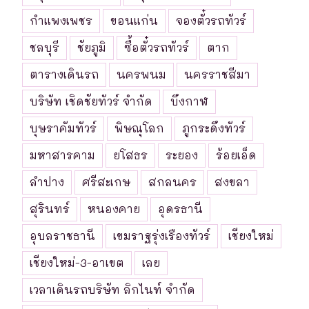
กำแพงเพชร
ขอนแก่น
จองตั๋วรถทัวร์
ชลบุรี
ชัยภูมิ
ซื้อตั๋วรถทัวร์
ตาก
ตารางเดินรถ
นครพนม
นครราชสีมา
บริษัท เชิดชัยทัวร์ จำกัด
บึงกาฬ
บุษราคัมทัวร์
พิษณุโลก
ภูกระดึงทัวร์
มหาสารคาม
ยโสธร
ระยอง
ร้อยเอ็ด
ลำปาง
ศรีสะเกษ
สกลนคร
สงขลา
สุรินทร์
หนองคาย
อุดรธานี
อุบลราชธานี
เขมราฐรุ่งเรืองทัวร์
เชียงใหม่
เชียงใหม่-3-อาเขต
เลย
เวลาเดินรถบริษัท ลิกไนท์ จำกัด