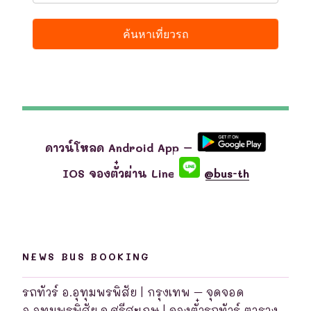
ดาวน์โหลด Android App –
IOS จองตั๋วผ่าน Line
@bus-th
NEWS BUS BOOKING
รถทัวร์ อ.อุทุมพรพิสัย | กรุงเทพ – จุดจอด
อ.อุทุมพรพิสัย จ.ศรีสะเกษ | จองตั๋วรถทัวร์ ตาราง