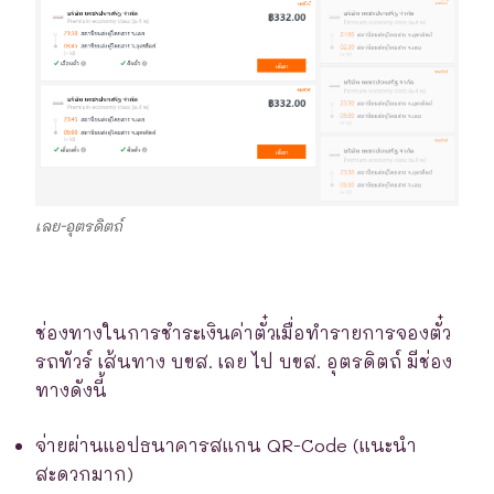
เลย-อุตรดิตถ์
ช่องทางในการชำระเงินค่าตั๋วเมื่อทำรายการจองตั๋ว
รถทัวร์ เส้นทาง บขส. เลย ไป บขส. อุตรดิตถ์ มีช่อง
ทางดังนี้
จ่ายผ่านแอปธนาคารสแกน QR-Code (แนะนำ
สะดวกมาก)