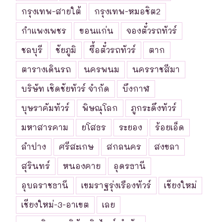
กรุงเทพ-สายใต้
กรุงเทพ-หมอชิต2
กำแพงเพชร
ขอนแก่น
จองตั๋วรถทัวร์
ชลบุรี
ชัยภูมิ
ซื้อตั๋วรถทัวร์
ตาก
ตารางเดินรถ
นครพนม
นครราชสีมา
บริษัท เชิดชัยทัวร์ จำกัด
บึงกาฬ
บุษราคัมทัวร์
พิษณุโลก
ภูกระดึงทัวร์
มหาสารคาม
ยโสธร
ระยอง
ร้อยเอ็ด
ลำปาง
ศรีสะเกษ
สกลนคร
สงขลา
สุรินทร์
หนองคาย
อุดรธานี
อุบลราชธานี
เขมราฐรุ่งเรืองทัวร์
เชียงใหม่
เชียงใหม่-3-อาเขต
เลย