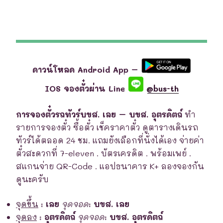
ดาวน์โหลด Android App –
IOS จองตั๋วผ่าน Line
@bus-th
การจองตั๋วรถทัวร์บขส. เลย – บขส. อุตรดิตถ์
ทำ
รายการจองตั๋ว ซื้อตั๋ว เช็คราคาตั๋ว ดูตารางเดินรถ
ทัวร์ได้ตลอด 24 ชม. แถมยังเลือกที่นั่งได้เอง จ่ายค่า
ตั๋วสะดวกที่ 7-eleven . บัตรเครดิต . พร้อมเพย์ .
สแกนจ่าย QR-Code . แอปธนาคาร K+ ลองจองกัน
ดูนะครับ
จุดขึ้น
:
เลย
จุดจอด
:
บขส. เลย
จุดลง
:
อุตรดิตถ์
จุดจอด
:
บขส. อุตรดิตถ์