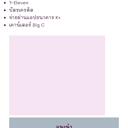
7-Eleven
บัตรเครดิต
จ่ายผ่านแอปธนาคาร K+
เคาน์เตอร์ Big C
.
แนะนำ
.