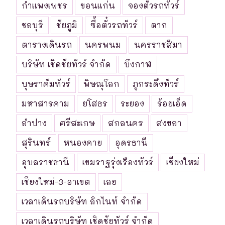
กำแพงเพชร
ขอนแก่น
จองตั๋วรถทัวร์
ชลบุรี
ชัยภูมิ
ซื้อตั๋วรถทัวร์
ตาก
ตารางเดินรถ
นครพนม
นครราชสีมา
บริษัท เชิดชัยทัวร์ จำกัด
บึงกาฬ
บุษราคัมทัวร์
พิษณุโลก
ภูกระดึงทัวร์
มหาสารคาม
ยโสธร
ระยอง
ร้อยเอ็ด
ลำปาง
ศรีสะเกษ
สกลนคร
สงขลา
สุรินทร์
หนองคาย
อุดรธานี
อุบลราชธานี
เขมราฐรุ่งเรืองทัวร์
เชียงใหม่
เชียงใหม่-3-อาเขต
เลย
เวลาเดินรถบริษัท ลิกไนท์ จำกัด
เวลาเดินรถบริษัท เชิดชัยทัวร์ จำกัด