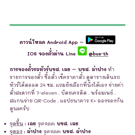
ดาวน์โหลด Android App –
IOS จองตั๋วผ่าน Line
@bus-th
การจองตั๋วรถทัวร์บขส. เลย – บขส. ลำปาง
ทำ
รายการจองตั๋ว ซื้อตั๋ว เช็คราคาตั๋ว ดูตารางเดินรถ
ทัวร์ได้ตลอด 24 ชม. แถมยังเลือกที่นั่งได้เอง จ่ายค่า
ตั๋วสะดวกที่ 7-eleven . บัตรเครดิต . พร้อมเพย์ .
สแกนจ่าย QR-Code . แอปธนาคาร K+ ลองจองกัน
ดูนะครับ
จุดขึ้น
:
เลย
จุดจอด
:
บขส. เลย
จุดลง
:
ลำปาง
จุดจอด
:
บขส. ลำปาง