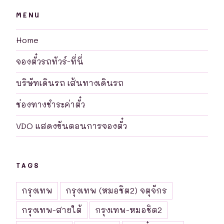
MENU
Home
จองตั๋วรถทัวร์-ที่นี่
บริษัทเดินรถ เส้นทางเดินรถ
ช่องทางชำระค่าตั๋ว
VDO แสดงขันตอนการจองตั๋ว
TAGS
กรุงเทพ
กรุงเทพ (หมอชิต2) จตุจักร
กรุงเทพ-สายใต้
กรุงเทพ-หมอชิต2