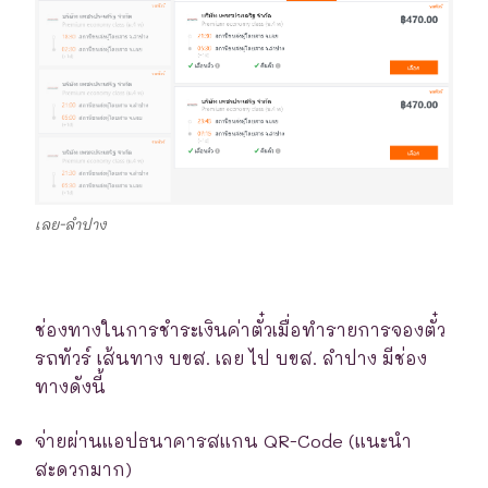
เลย-ลำปาง
ช่องทางในการชำระเงินค่าตั๋วเมื่อทำรายการจองตั๋ว
รถทัวร์ เส้นทาง บขส. เลย ไป บขส. ลำปาง มีช่อง
ทางดังนี้
จ่ายผ่านแอปธนาคารสแกน QR-Code (แนะนำ
สะดวกมาก)