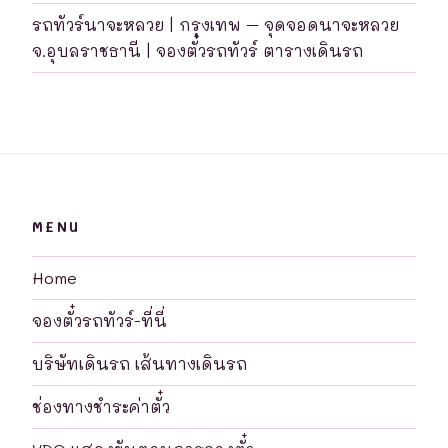
รถทัวร์นาจะหลวย | กรุงเทพ – จุดจอดนาจะหลวย
จ.อุบลราชธานี | จองตั๋วรถทัวร์ ตารางเดินรถ
MENU
Home
จองตั๋วรถทัวร์-ที่นี่
บริษัทเดินรถ เส้นทางเดินรถ
ช่องทางชำระค่าตั๋ว