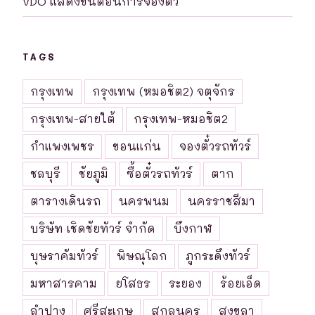
VDO แสดงขันตอนการจองตั๋ว
TAGS
กรุงเทพ
กรุงเทพ (หมอชิต2) จตุจักร
กรุงเทพ-สายใต้
กรุงเทพ-หมอชิต2
กำแพงเพชร
ขอนแก่น
จองตั๋วรถทัวร์
ชลบุรี
ชัยภูมิ
ซื้อตั๋วรถทัวร์
ตาก
ตารางเดินรถ
นครพนม
นครราชสีมา
บริษัท เชิดชัยทัวร์ จำกัด
บึงกาฬ
บุษราคัมทัวร์
พิษณุโลก
ภูกระดึงทัวร์
มหาสารคาม
ยโสธร
ระยอง
ร้อยเอ็ด
ลำปาง
ศรีสะเกษ
สกลนคร
สงขลา