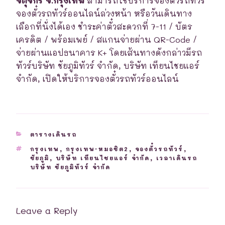
จตุจักร จ.กรุงเทพ
สามารถใช้บริการจองตั๋วรถทัวร์
จองตั๋วรถทัวร์ออนไลน์ล่วงหน้า หรือวันเดินทาง
เลือกที่นั่งได้เอง ชำระค่าตั๋วสะดวกที่ 7-11 / บัตร
เครดิต / พร้อมเพย์ / สแกนจ่ายผ่าน QR-Code /
จ่ายผ่านแอปธนาคาร K+ โดยเส้นทางดังกล่าวมีรถ
ทัวร์บริษัท ชัยภูมิทัวร์ จำกัด, บริษัท เทียนไชยแอร์
จำกัด, เปิดให้บริการจองตั๋วรถทัวร์ออนไลน์
CATEGORIES
ตารางเดินรถ
TAGS
กรุงเทพ
,
กรุงเทพ-หมอชิต2
,
จองตั๋วรถทัวร์
,
ชัยภูมิ
,
บริษัท เทียนไชยแอร์ จำกัด
,
เวลาเดินรถ
บริษัท ชัยภูมิทัวร์ จำกัด
Leave a Reply