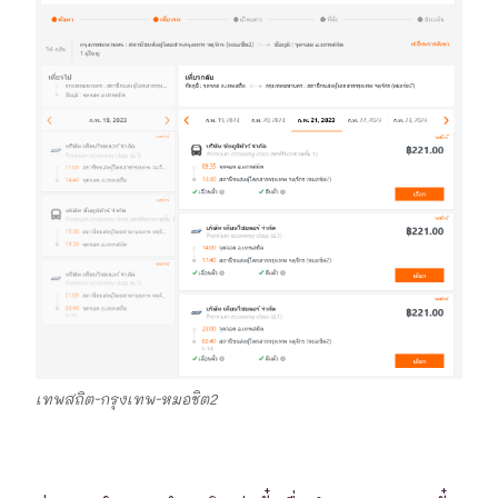
เทพสถิต-กรุงเทพ-หมอชิต2