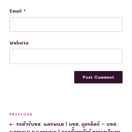
Email
*
Website
Post
Previous
PREVIOUS
navigation
Post
รถทัวร์บขส. นครพนม | บขส. อุตรดิตถ์ – บขส.
นครพนม จ.นครพนม | จองตั๋วรถทัวร์ ตารางเดินรถ