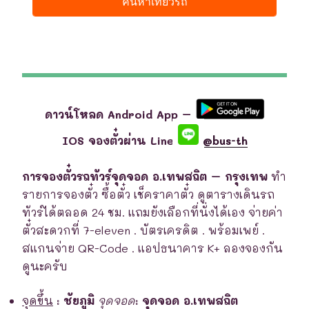
ดาวน์โหลด Android App –
IOS จองตั๋วผ่าน Line
@bus-th
การจองตั๋วรถทัวร์จุดจอด อ.เทพสถิต – กรุงเทพ
ทำ
รายการจองตั๋ว ซื้อตั๋ว เช็คราคาตั๋ว ดูตารางเดินรถ
ทัวร์ได้ตลอด 24 ชม. แถมยังเลือกที่นั่งได้เอง จ่ายค่า
ตั๋วสะดวกที่ 7-eleven . บัตรเครดิต . พร้อมเพย์ .
สแกนจ่าย QR-Code . แอปธนาคาร K+ ลองจองกัน
ดูนะครับ
จุดขึ้น
:
ชัยภูมิ
จุดจอด
:
จุดจอด อ.เทพสถิต