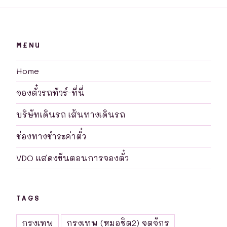
MENU
Home
จองตั๋วรถทัวร์-ที่นี่
บริษัทเดินรถ เส้นทางเดินรถ
ช่องทางชำระค่าตั๋ว
VDO แสดงขันตอนการจองตั๋ว
TAGS
กรุงเทพ
กรุงเทพ (หมอชิต2) จตุจักร