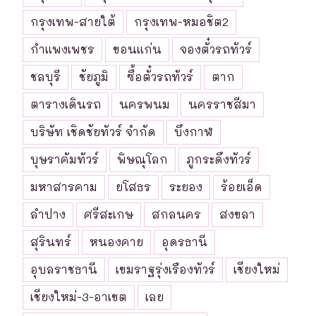
กรุงเทพ-สายใต้
กรุงเทพ-หมอชิต2
กำแพงเพชร
ขอนแก่น
จองตั๋วรถทัวร์
ชลบุรี
ชัยภูมิ
ซื้อตั๋วรถทัวร์
ตาก
ตารางเดินรถ
นครพนม
นครราชสีมา
บริษัท เชิดชัยทัวร์ จำกัด
บึงกาฬ
บุษราคัมทัวร์
พิษณุโลก
ภูกระดึงทัวร์
มหาสารคาม
ยโสธร
ระยอง
ร้อยเอ็ด
ลำปาง
ศรีสะเกษ
สกลนคร
สงขลา
สุรินทร์
หนองคาย
อุดรธานี
อุบลราชธานี
เขมราฐรุ่งเรืองทัวร์
เชียงใหม่
เชียงใหม่-3-อาเขต
เลย