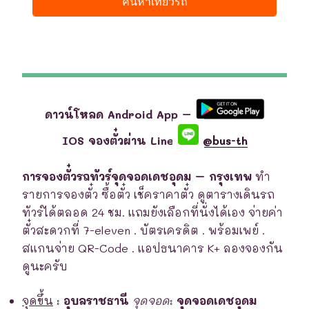
ดาวน์โหลด Android App –
IOS จองตั๋วผ่าน Line
@bus-th
การจองตั๋วรถทัวร์จุดจอดเดชอุดม – กรุงเทพ
ทำ
รายการจองตั๋ว ซื้อตั๋ว เช็คราคาตั๋ว ดูตารางเดินรถ
ทัวร์ได้ตลอด 24 ชม. แถมยังเลือกที่นั่งได้เอง จ่ายค่า
ตั๋วสะดวกที่ 7-eleven . บัตรเครดิต . พร้อมเพย์ .
สแกนจ่าย QR-Code . แอปธนาคาร K+ ลองจองกัน
ดูนะครับ
จุดขึ้น
:
อุบลราชธานี
จุดจอด
:
จุดจอดเดชอุดม