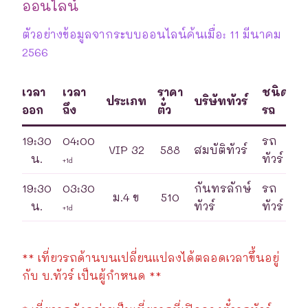
ออนไลน์
ตัวอย่างข้อมูลจากระบบออนไลน์ค้นเมื่อ: 11 มีนาคม
2566
เวลา
เวลา
ราคา
ชนิด
ประเภท
บริษัททัวร์
ออก
ถึง
ตั๋ว
รถ
19:30
04:00
รถ
VIP 32
588
สมบัติทัวร์
น.
ทัวร์
+1d
19:30
03:30
กันทรลักษ์
รถ
ม.4 ข
510
น.
ทัวร์
ทัวร์
+1d
** เที่ยวรถด้านบนเปลี่ยนแปลงได้ตลอดเวลาขึ้นอยู่
กับ บ.ทัวร์ เป็นผู้กำหนด **