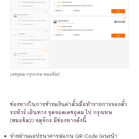
เดชอุดม-กรุงเทพ-หมอชิต2
ช่องทางในการชำระเงินค่าตั๋วเมื่อทำรายการจองตั๋ว
รถทัวร์ เส้นทาง จุดจอดเดชอุดม ไป กรุงเทพ
(หมอชิต2) จตุจักร มีช่องทางดังนี้
จ่ายผ่านแอปธนาคารสแกน QR-Code (แนะนำ