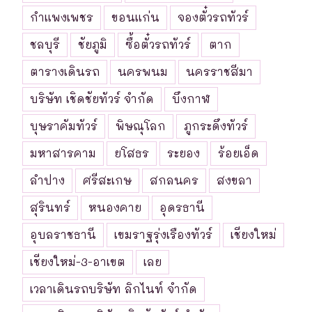
กำแพงเพชร
ขอนแก่น
จองตั๋วรถทัวร์
ชลบุรี
ชัยภูมิ
ซื้อตั๋วรถทัวร์
ตาก
ตารางเดินรถ
นครพนม
นครราชสีมา
บริษัท เชิดชัยทัวร์ จำกัด
บึงกาฬ
บุษราคัมทัวร์
พิษณุโลก
ภูกระดึงทัวร์
มหาสารคาม
ยโสธร
ระยอง
ร้อยเอ็ด
ลำปาง
ศรีสะเกษ
สกลนคร
สงขลา
สุรินทร์
หนองคาย
อุดรธานี
อุบลราชธานี
เขมราฐรุ่งเรืองทัวร์
เชียงใหม่
เชียงใหม่-3-อาเขต
เลย
เวลาเดินรถบริษัท ลิกไนท์ จำกัด