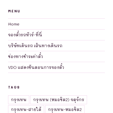
MENU
Home
จองตั๋วรถทัวร์-ที่นี่
บริษัทเดินรถ เส้นทางเดินรถ
ช่องทางชำระค่าตั๋ว
VDO แสดงขันตอนการจองตั๋ว
TAGS
กรุงเทพ
กรุงเทพ (หมอชิต2) จตุจักร
กรุงเทพ-สายใต้
กรุงเทพ-หมอชิต2