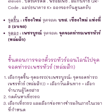
eleven . บัตรเครดิต . พร้อมเพย์ . สแกนจ่าย QR-
Code . แอปธนาคาร K+ ลองจองกันดูนะครับ
จุดขึ้น
:
เชียงใหม่
จุดจอด
:
บขส. เชียงใหม่ แห่งที่
3 (อาเขต)
จุดลง
:
เพชรบูรณ์
จุดจอด
:
จุดจอดท่ารถเพชรทัวร์
(หล่มสัก)
ขั้นตอนการจองตั๋วรถทัวร์ออนไลน์ไปจุด
จอดท่ารถเพชรทัวร์ (หล่มสัก)
เลือกจุดขึ้น-จุดลงรถ(จ.เพชรบูรณ์: จุดจอดท่ารถ
เพชรทัวร์ (หล่มสัก)) > เลือกวันเดินทาง > เลือก
จำนวนผู้โดยสาร
กดค้นหาเที่ยวรถ
เลือกเที่ยวรถ และเลือกช่องทางชำระเงินภายในเวลา
ที่กำหนด