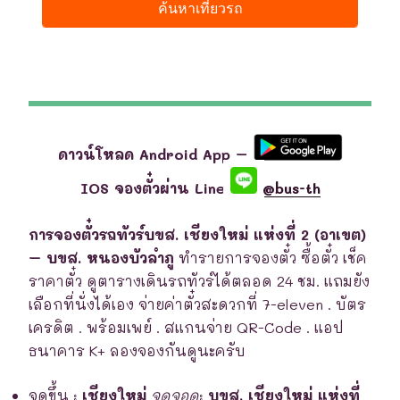
ดาวน์โหลด Android App –
IOS จองตั๋วผ่าน Line
@bus-th
การจองตั๋วรถทัวร์บขส. เชียงใหม่ แห่งที่ 2 (อาเขต)
– บขส. หนองบัวลำภู
ทำรายการจองตั๋ว ซื้อตั๋ว เช็ค
ราคาตั๋ว ดูตารางเดินรถทัวร์ได้ตลอด 24 ชม. แถมยัง
เลือกที่นั่งได้เอง จ่ายค่าตั๋วสะดวกที่ 7-eleven . บัตร
เครดิต . พร้อมเพย์ . สแกนจ่าย QR-Code . แอป
ธนาคาร K+ ลองจองกันดูนะครับ
จุดขึ้น
:
เชียงใหม่
จุดจอด
:
บขส. เชียงใหม่ แห่งที่