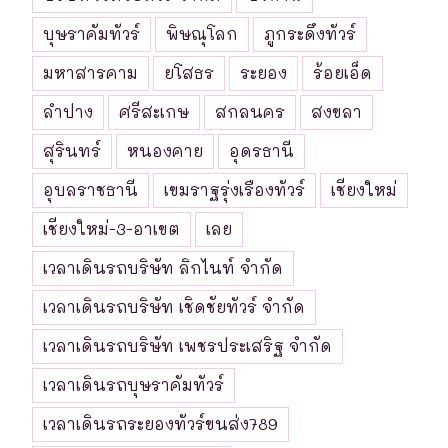
บุษราคัมทัวร์
พิษณุโลก
ภูกระดึงทัวร์
มหาสารคาม
ยโสธร
ระยอง
ร้อยเอ็ด
ลำปาง
ศรีสะเกษ
สกลนคร
สงขลา
สุรินทร์
หนองคาย
อุดรธานี
อุบลราชธานี
เขมราฐรุ่งเรืองทัวร์
เชียงใหม่
เชียงใหม่-3-อาเขต
เลย
เวลาเดินรถบริษัท ลิกไนท์ จำกัด
เวลาเดินรถบริษัท เชิดชัยทัวร์ จำกัด
เวลาเดินรถบริษัท เพชรประเสริฐ จำกัด
เวลาเดินรถบุษราคัมทัวร์
เวลาเดินรถระยองทัวร์ขนส่ง789