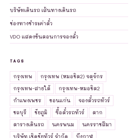
บริษัทเดินรถ เส้นทางเดินรถ
ช่องทางชำระค่าตั๋ว
VDO แสดงขันตอนการจองตั๋ว
TAGS
กรุงเทพ
กรุงเทพ (หมอชิต2) จตุจักร
กรุงเทพ-สายใต้
กรุงเทพ-หมอชิต2
กำแพงเพชร
ขอนแก่น
จองตั๋วรถทัวร์
ชลบุรี
ชัยภูมิ
ซื้อตั๋วรถทัวร์
ตาก
ตารางเดินรถ
นครพนม
นครราชสีมา
บริษัท เชิดชัยทัวร์ จำกัด
บึงกาฬ