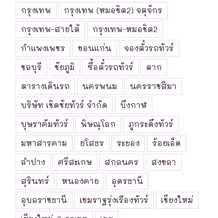
กรุงเทพ
กรุงเทพ (หมอชิต2) จตุจักร
กรุงเทพ-สายใต้
กรุงเทพ-หมอชิต2
กำแพงเพชร
ขอนแก่น
จองตั๋วรถทัวร์
ชลบุรี
ชัยภูมิ
ซื้อตั๋วรถทัวร์
ตาก
ตารางเดินรถ
นครพนม
นครราชสีมา
บริษัท เชิดชัยทัวร์ จำกัด
บึงกาฬ
บุษราคัมทัวร์
พิษณุโลก
ภูกระดึงทัวร์
มหาสารคาม
ยโสธร
ระยอง
ร้อยเอ็ด
ลำปาง
ศรีสะเกษ
สกลนคร
สงขลา
สุรินทร์
หนองคาย
อุดรธานี
อุบลราชธานี
เขมราฐรุ่งเรืองทัวร์
เชียงใหม่