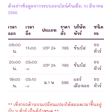
ตัวอย่างข้อมูลจากระบบออนไลน์ค้นเมื่อ: 10 มีนาคม
2566
เวลา
เวลา
ราคา
บริษัท
ชนิด
ประเภท
ออก
ถึง
ตั๋ว
ทัวร์
รถ
08:00
รถ
17:00
VIP 24
795
ซันบัส
น.
ทัวร์
20:00
05:00
รถ
VIP 24
795
ซันบัส
น.
ทัวร์
+1d
19:00
05:10
แอร์
รถ
ม.1 พ
596
น.
เมืองเลย
ทัวร์
+1d
** เที่ยวรถด้านบนเปลี่ยนแปลงได้ตลอดเวลาขึ้นอยู่
กับ บ.ทัวร์ เป็นผู้กำหนด **