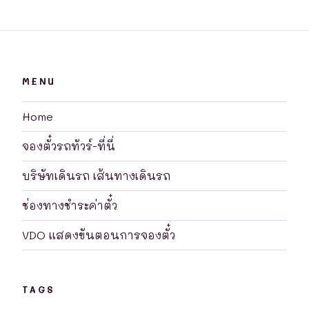
MENU
Home
จองตั๋วรถทัวร์-ที่นี่
บริษัทเดินรถ เส้นทางเดินรถ
ช่องทางชำระค่าตั๋ว
VDO แสดงขันตอนการจองตั๋ว
TAGS