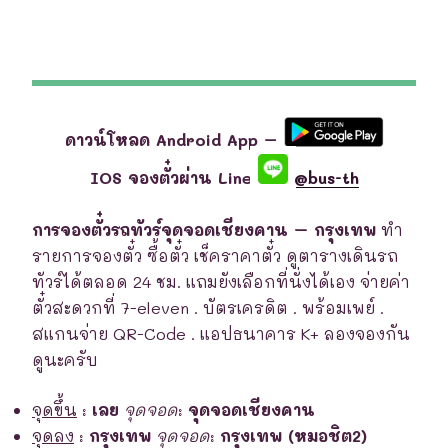
ดาวน์โหลด Android App –
IOS จองตั๋วผ่าน Line
@bus-th
การจองตั๋วรถทัวร์จุดจอดเชียงคาน – กรุงเทพ
ทำ
รายการจองตั๋ว ซื้อตั๋ว เช็คราคาตั๋ว ดูตารางเดินรถ
ทัวร์ได้ตลอด 24 ชม. แถมยังเลือกที่นั่งได้เอง จ่ายค่า
ตั๋วสะดวกที่ 7-eleven . บัตรเครดิต . พร้อมเพย์ .
สแกนจ่าย QR-Code . แอปธนาคาร K+ ลองจองกัน
ดูนะครับ
จุดขึ้น
:
เลย
จุดจอด
:
จุดจอดเชียงคาน
จุดลง
:
กรุงเทพ
จุดจอด
:
กรุงเทพ (หมอชิต2)