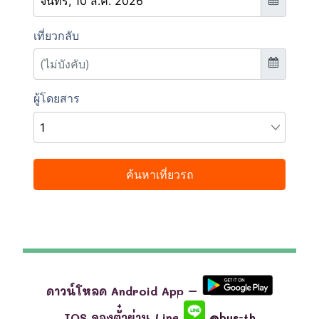
ดาวน์โหลด Android App –
IOS จองตั๋วผ่าน Line
@bus-th