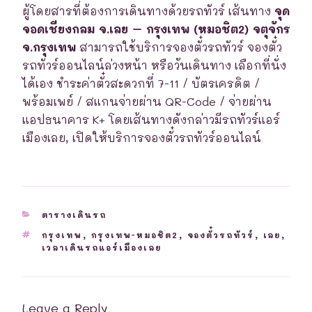
ผู้โดยสารที่ต้องการเดินทางด้วยรถทัวร์ เส้นทาง
จุด
จอดเชียงกลม จ.เลย – กรุงเทพ (หมอชิต2) จตุจักร
จ.กรุงเทพ
สามารถใช้บริการจองตั๋วรถทัวร์ จองตั๋ว
รถทัวร์ออนไลน์ล่วงหน้า หรือวันเดินทาง เลือกที่นั่ง
ได้เอง ชำระค่าตั๋วสะดวกที่ 7-11 / บัตรเครดิต /
พร้อมเพย์ / สแกนจ่ายผ่าน QR-Code / จ่ายผ่าน
แอปธนาคาร K+ โดยเส้นทางดังกล่าวมีรถทัวร์แอร์
เมืองเลย, เปิดให้บริการจองตั๋วรถทัวร์ออนไลน์
CATEGORIES
ตารางเดินรถ
TAGS
กรุงเทพ
,
กรุงเทพ-หมอชิต2
,
จองตั๋วรถทัวร์
,
เลย
,
เวลาเดินรถแอร์เมืองเลย
Leave a Reply