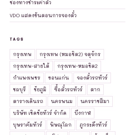
ช่องทางชำระค่าตั๋ว
VDO แสดงขันตอนการจองตั๋ว
TAGS
กรุงเทพ
กรุงเทพ (หมอชิต2) จตุจักร
กรุงเทพ-สายใต้
กรุงเทพ-หมอชิต2
กำแพงเพชร
ขอนแก่น
จองตั๋วรถทัวร์
ชลบุรี
ชัยภูมิ
ซื้อตั๋วรถทัวร์
ตาก
ตารางเดินรถ
นครพนม
นครราชสีมา
บริษัท เชิดชัยทัวร์ จำกัด
บึงกาฬ
บุษราคัมทัวร์
พิษณุโลก
ภูกระดึงทัวร์