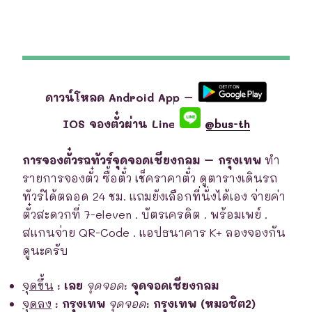
ดาวน์โหลด Android App –
IOS จองตั๋วผ่าน Line
@bus-th
การจองตั๋วรถทัวร์จุดจอดเชียงกลม – กรุงเทพ
ทำ
รายการจองตั๋ว ซื้อตั๋ว เช็คราคาตั๋ว ดูตารางเดินรถ
ทัวร์ได้ตลอด 24 ชม. แถมยังเลือกที่นั่งได้เอง จ่ายค่า
ตั๋วสะดวกที่ 7-eleven . บัตรเครดิต . พร้อมเพย์ .
สแกนจ่าย QR-Code . แอปธนาคาร K+ ลองจองกัน
ดูนะครับ
จุดขึ้น
:
เลย
จุดจอด
:
จุดจอดเชียงกลม
จุดลง
:
กรุงเทพ
จุดจอด
:
กรุงเทพ (หมอชิต2)