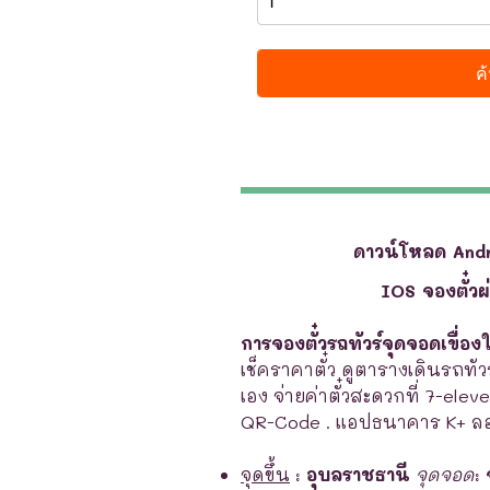
ดาวน์โหลด And
IOS จองตั๋ว
การจองตั๋วรถทัวร์จุดจอดเขื่อ
เช็คราคาตั๋ว ดูตารางเดินรถทัวร
เอง จ่ายค่าตั๋วสะดวกที่ 7-elev
QR-Code . แอปธนาคาร K+ ลอ
จุดขึ้น
:
อุบลราชธานี
จุดจอด
: