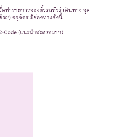
มื่อทำรายการจองตั๋วรถทัวร์ เส้นทาง จุด
ต2) จตุจักร มีช่องทางดังนี้
R-Code (แนะนำสะดวกมาก)