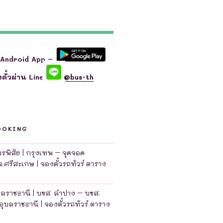
 Android App –
ตั๋วผ่าน Line
@bus-th
OOKING
มพรพิสัย | กรุงเทพ – จุดจอด
จ.ศรีสะเกษ | จองตั๋วรถทัวร์ ตาราง
บลราชธานี | บขส. ลำปาง – บขส.
อุบลราชธานี | จองตั๋วรถทัวร์ ตาราง