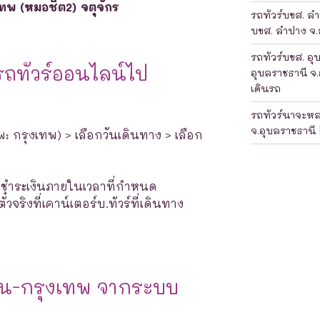
เทพ (หมอชิต2) จตุจักร
รถทัวร์บขส. ลำป
บขส. ลำปาง จ.ล
รถทัวร์บขส. อุ
รถทัวร์ออนไลน์ไป
อุบลราชธานี จ.
เดินรถ
รถทัวร์นาจะห
จ.อุบลราชธานี 
พ: กรุงเทพ) > เลือกวันเดินทาง > เลือก
างชำระเงินภายในเวลาที่กำหนด
จริงที่เคาน์เตอร์บ.ทัวร์ที่เดินทาง
งใน-กรุงเทพ จากระบบ