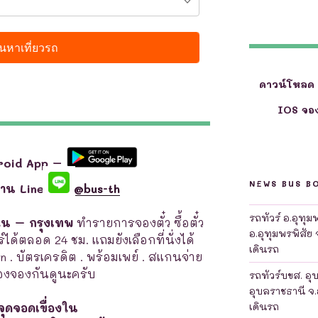
ดาวน์โหลด
IOS จอง
roid App –
NEWS BUS B
ผ่าน Line
@bus-th
รถทัวร์ อ.อุทุ
งใน – กรุงเทพ
ทำรายการจองตั๋ว ซื้อตั๋ว
อ.อุทุมพรพิสัย 
์ได้ตลอด 24 ชม. แถมยังเลือกที่นั่งได้
เดินรถ
en . บัตรเครดิต . พร้อมเพย์ . สแกนจ่าย
งจองกันดูนะครับ
รถทัวร์บขส. อุ
อุบลราชธานี จ.
เดินรถ
จุดจอดเขื่องใน