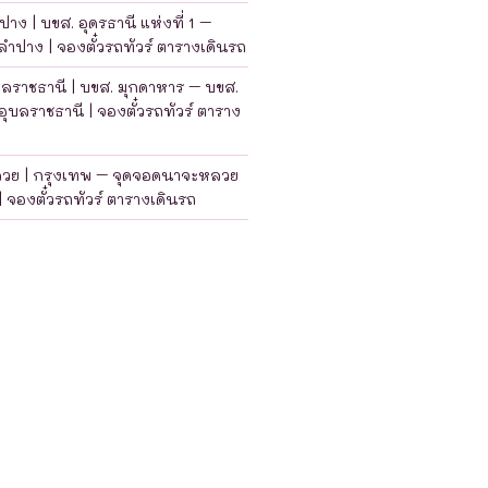
าง | บขส. อุดรธานี แห่งที่ 1 –
ำปาง | จองตั๋วรถทัวร์ ตารางเดินรถ
บลราชธานี | บขส. มุกดาหาร – บขส.
อุบลราชธานี | จองตั๋วรถทัวร์ ตาราง
ลวย | กรุงเทพ – จุดจอดนาจะหลวย
| จองตั๋วรถทัวร์ ตารางเดินรถ