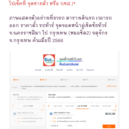
ไปเช็คที่ จุดขายตั๋ว หรือ บขส.)*
ภาพแสดงตัวอย่างเที่ยวรถ ตารางเดินรถ เวลารถ
ออก ราคาตั๋ว รถทัวร์ จุดจอดหน้าอู่เชิดชัยทัวร์
จ.นครราชสีมา ไป กรุงเทพ (หมอชิต2) จตุจักร
จ.กรุงเทพ ค้นเมื่อปี 2566