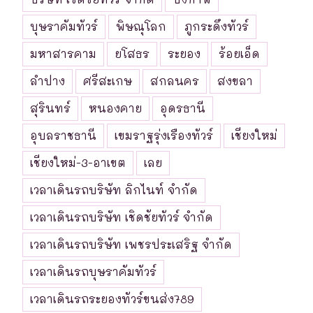
บุษราคัมทัวร์
พิษณุโลก
ภูกระดึงทัวร์
มหาสารคาม
ยโสธร
ระยอง
ร้อยเอ็ด
ลำปาง
ศรีสะเกษ
สกลนคร
สงขลา
สุรินทร์
หนองคาย
อุดรธานี
อุบลราชธานี
เขมราฐรุ่งเรืองทัวร์
เชียงใหม่
เชียงใหม่-3-อาเขต
เลย
เวลาเดินรถบริษัท ลิกไนท์ จำกัด
เวลาเดินรถบริษัท เชิดชัยทัวร์ จำกัด
เวลาเดินรถบริษัท เพชรประเสริฐ จำกัด
เวลาเดินรถบุษราคัมทัวร์
เวลาเดินรถระยองทัวร์ขนส่ง789