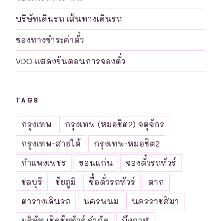
บริษัทเดินรถ เส้นทางเดินรถ
ช่องทางชำระค่าตั๋ว
VDO แสดงขันตอนการจองตั๋ว
TAGS
กรุงเทพ
กรุงเทพ (หมอชิต2) จตุจักร
กรุงเทพ-สายใต้
กรุงเทพ-หมอชิต2
กำแพงเพชร
ขอนแก่น
จองตั๋วรถทัวร์
ชลบุรี
ชัยภูมิ
ซื้อตั๋วรถทัวร์
ตาก
ตารางเดินรถ
นครพนม
นครราชสีมา
บริษัท เชิดชัยทัวร์ จำกัด
บึงกาฬ