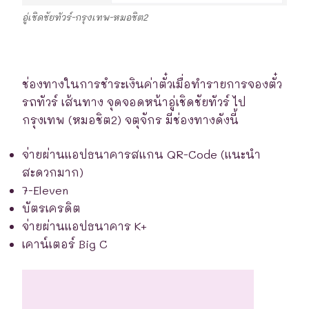
อู่เชิดชัยทัวร์-กรุงเทพ-หมอชิต2
ช่องทางในการชำระเงินค่าตั๋วเมื่อทำรายการจองตั๋ว
รถทัวร์ เส้นทาง จุดจอดหน้าอู่เชิดชัยทัวร์ ไป
กรุงเทพ (หมอชิต2) จตุจักร มีช่องทางดังนี้
จ่ายผ่านแอปธนาคารสแกน QR-Code (แนะนำ
สะดวกมาก)
7-Eleven
บัตรเครดิต
จ่ายผ่านแอปธนาคาร K+
เคาน์เตอร์ Big C