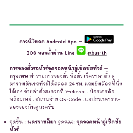
ดาวน์โหลด Android App –
IOS จองตั๋วผ่าน Line
@bus-th
การจองตั๋วรถทัวร์จุดจอดหน้าอู่เชิดชัยทัวร์ –
กรุงเทพ
ทำรายการจองตั๋ว ซื้อตั๋ว เช็คราคาตั๋ว ดู
ตารางเดินรถทัวร์ได้ตลอด 24 ชม. แถมยังเลือกที่นั่ง
ได้เอง จ่ายค่าตั๋วสะดวกที่ 7-eleven . บัตรเครดิต .
พร้อมเพย์ . สแกนจ่าย QR-Code . แอปธนาคาร K+
ลองจองกันดูนะครับ
จุดขึ้น
:
นครราชสีมา
จุดจอด
:
จุดจอดหน้าอู่เชิดชัย
ทัวร์