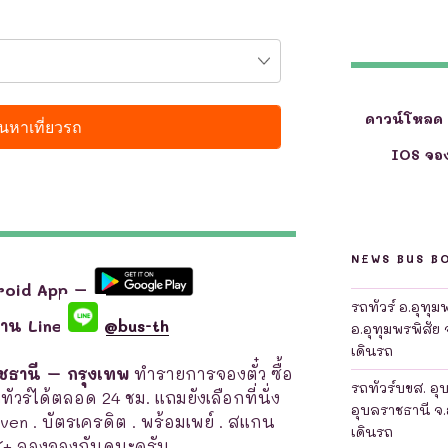
ดาวน์โหลด
IOS จอง
NEWS BUS B
roid App –
รถทัวร์ อ.อุทุ
ผ่าน Line
@bus-th
อ.อุทุมพรพิสัย 
เดินรถ
าชธานี – กรุงเทพ
ทำรายการจองตั๋ว ซื้อ
รถทัวร์บขส. อุ
ถทัวร์ได้ตลอด 24 ชม. แถมยังเลือกที่นั่ง
อุบลราชธานี จ.
leven . บัตรเครดิต . พร้อมเพย์ . สแกน
เดินรถ
K+ ลองจองกันดูนะครับ