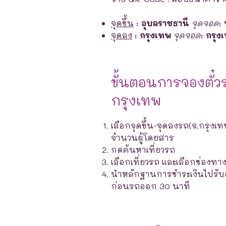
จุดขึ้น
:
อุบลราชธานี
จุดจอด
:
จุดลง
:
กรุงเทพ
จุดจอด
:
กรุง
ขั้นตอนการจองตั๋ว
กรุงเทพ
เลือกจุดขึ้น-จุดลงรถ(จ.กรุงเท
จำนวนผู้โดยสาร
กดค้นหาเที่ยวรถ
เลือกเที่ยวรถ และเลือกช่องท
นำหลักฐานการชำระเงินไปรับตั๋ว
ก่อนรถออก 30 นาที