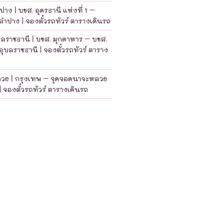
าง | บขส. อุดรธานี แห่งที่ 1 –
ำปาง | จองตั๋วรถทัวร์ ตารางเดินรถ
บลราชธานี | บขส. มุกดาหาร – บขส.
อุบลราชธานี | จองตั๋วรถทัวร์ ตาราง
ลวย | กรุงเทพ – จุดจอดนาจะหลวย
| จองตั๋วรถทัวร์ ตารางเดินรถ