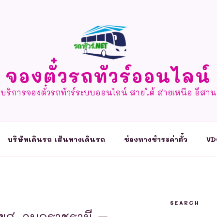
จองตั๋วรถทัวร์ออนไลน์
บริการจองตั๋วรถทัวร์ระบบออนไลน์ สายใต้ สายเหนือ อีสาน
บริษัทเดินรถ เส้นทางเดินรถ
ช่องทางชำระค่าตั๋ว
VD
SEARCH
บขส. อุบลราชธานี –