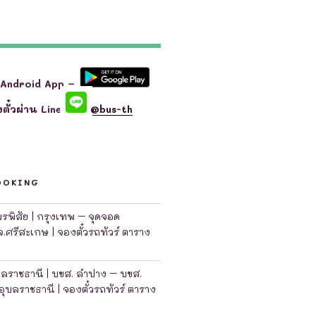
 Android App –
ตั๋วผ่าน Line
@bus-th
OOKING
มพรพิสัย | กรุงเทพ – จุดจอด
จ.ศรีสะเกษ | จองตั๋วรถทัวร์ ตาราง
บลราชธานี | บขส. ลำปาง – บขส.
อุบลราชธานี | จองตั๋วรถทัวร์ ตาราง