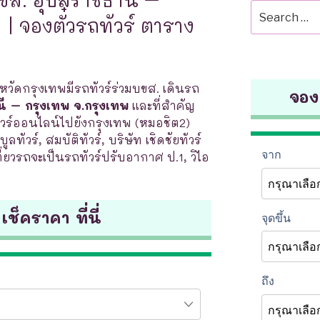
Search
| จองตั๋วรถทัวร์ ตาราง
for:
งหวัดกรุงเทพมีรถทัวร์ร่วมบขส. เดินรถ
จองต
ี – กรุงเทพ จ.กรุงเทพ
และที่สำคัญ
ร์ออนไลน์ไปยังกรุงเทพ (หมอชิต2)
ูลทัวร์, สมบัติทัวร์, บริษัท เชิดชัยทัวร์
ี่ยวรถจะเป็นรถทัวร์ปรับอากาศ ป.1, วิไอ
 เช็คราคา ที่นี่