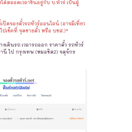
้ตลอดเวลาขึ้นอยู่กับ บ.ทัวร์ เป็นผู้
ี่เปิดจองตั๋วรถทัวร์ออนไลน์ (อาจมีเที่ยว
ไปเช็คที่ จุดขายตั๋ว หรือ บขส.)*
างเดินรถ เวลารถออก ราคาตั๋ว รถทัวร์
านี ไป กรุงเทพ (หมอชิต2) จตุจักร