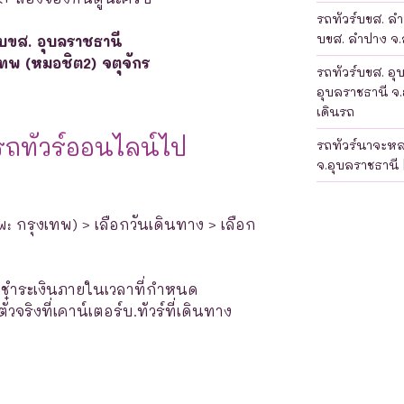
รถทัวร์บขส. ลำป
บขส. ลำปาง จ.ล
บขส. อุบลราชธานี
เทพ (หมอชิต2) จตุจักร
รถทัวร์บขส. อุ
อุบลราชธานี จ.
เดินรถ
รถทัวร์ออนไลน์ไป
รถทัวร์นาจะห
จ.อุบลราชธานี 
พ: กรุงเทพ) > เลือกวันเดินทาง > เลือก
างชำระเงินภายในเวลาที่กำหนด
จริงที่เคาน์เตอร์บ.ทัวร์ที่เดินทาง