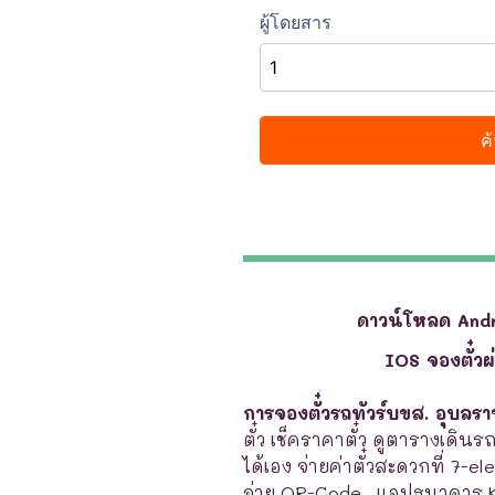
ดาวน์โหลด And
IOS จองตั๋ว
การจองตั๋วรถทัวร์บขส. อุบลร
ตั๋ว เช็คราคาตั๋ว ดูตารางเดินร
ได้เอง จ่ายค่าตั๋วสะดวกที่ 7-e
จ่าย QR-Code . แอปธนาคาร 