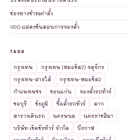
ช่องทางชำระค่าตั๋ว
VDO แสดงขันตอนการจองตั๋ว
TAGS
กรุงเทพ
กรุงเทพ (หมอชิต2) จตุจักร
กรุงเทพ-สายใต้
กรุงเทพ-หมอชิต2
กำแพงเพชร
ขอนแก่น
จองตั๋วรถทัวร์
ชลบุรี
ชัยภูมิ
ซื้อตั๋วรถทัวร์
ตาก
ตารางเดินรถ
นครพนม
นครราชสีมา
บริษัท เชิดชัยทัวร์ จำกัด
บึงกาฬ