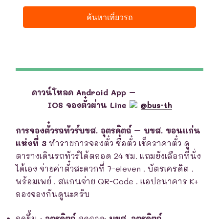
ดาวน์โหลด Android App –
IOS จองตั๋วผ่าน Line
@bus-th
การจองตั๋วรถทัวร์บขส. อุตรดิตถ์ – บขส. ขอนแก่น
แห่งที่ 3
ทำรายการจองตั๋ว ซื้อตั๋ว เช็คราคาตั๋ว ดู
ตารางเดินรถทัวร์ได้ตลอด 24 ชม. แถมยังเลือกที่นั่ง
ได้เอง จ่ายค่าตั๋วสะดวกที่ 7-eleven . บัตรเครดิต .
พร้อมเพย์ . สแกนจ่าย QR-Code . แอปธนาคาร K+
ลองจองกันดูนะครับ
จุดขึ้น
:
อุตรดิตถ์
จุดจอด
:
บขส. อุตรดิตถ์