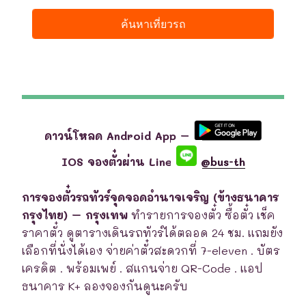
ดาวน์โหลด Android App –
IOS จองตั๋วผ่าน Line
@bus-th
การจองตั๋วรถทัวร์จุดจอดอำนาจเจริญ (ข้างธนาคาร
กรุงไทย) – กรุงเทพ
ทำรายการจองตั๋ว ซื้อตั๋ว เช็ค
ราคาตั๋ว ดูตารางเดินรถทัวร์ได้ตลอด 24 ชม. แถมยัง
เลือกที่นั่งได้เอง จ่ายค่าตั๋วสะดวกที่ 7-eleven . บัตร
เครดิต . พร้อมเพย์ . สแกนจ่าย QR-Code . แอป
ธนาคาร K+ ลองจองกันดูนะครับ