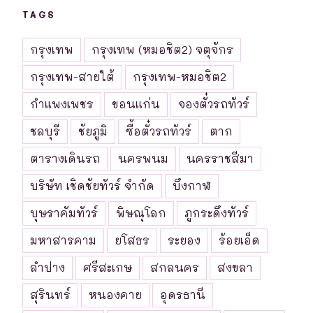
TAGS
กรุงเทพ
กรุงเทพ (หมอชิต2) จตุจักร
กรุงเทพ-สายใต้
กรุงเทพ-หมอชิต2
กำแพงเพชร
ขอนแก่น
จองตั๋วรถทัวร์
ชลบุรี
ชัยภูมิ
ซื้อตั๋วรถทัวร์
ตาก
ตารางเดินรถ
นครพนม
นครราชสีมา
บริษัท เชิดชัยทัวร์ จำกัด
บึงกาฬ
บุษราคัมทัวร์
พิษณุโลก
ภูกระดึงทัวร์
มหาสารคาม
ยโสธร
ระยอง
ร้อยเอ็ด
ลำปาง
ศรีสะเกษ
สกลนคร
สงขลา
สุรินทร์
หนองคาย
อุดรธานี