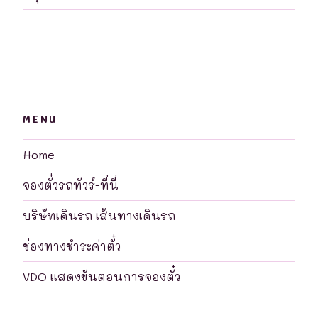
MENU
Home
จองตั๋วรถทัวร์-ที่นี่
บริษัทเดินรถ เส้นทางเดินรถ
ช่องทางชำระค่าตั๋ว
VDO แสดงขันตอนการจองตั๋ว