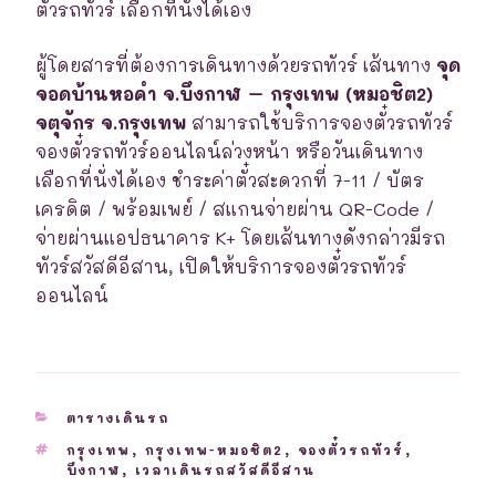
ตั๋วรถทัวร์ เลือกที่นั่งได้เอง
ผู้โดยสารที่ต้องการเดินทางด้วยรถทัวร์ เส้นทาง
จุด
จอดบ้านหอคำ จ.บึงกาฬ – กรุงเทพ (หมอชิต2)
จตุจักร จ.กรุงเทพ
สามารถใช้บริการจองตั๋วรถทัวร์
จองตั๋วรถทัวร์ออนไลน์ล่วงหน้า หรือวันเดินทาง
เลือกที่นั่งได้เอง ชำระค่าตั๋วสะดวกที่ 7-11 / บัตร
เครดิต / พร้อมเพย์ / สแกนจ่ายผ่าน QR-Code /
จ่ายผ่านแอปธนาคาร K+ โดยเส้นทางดังกล่าวมีรถ
ทัวร์สวัสดีอีสาน, เปิดให้บริการจองตั๋วรถทัวร์
ออนไลน์
CATEGORIES
ตารางเดินรถ
TAGS
กรุงเทพ
,
กรุงเทพ-หมอชิต2
,
จองตั๋วรถทัวร์
,
บึงกาฬ
,
เวลาเดินรถสวัสดีอีสาน