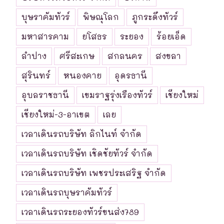
บุษราคัมทัวร์
พิษณุโลก
ภูกระดึงทัวร์
มหาสารคาม
ยโสธร
ระยอง
ร้อยเอ็ด
ลำปาง
ศรีสะเกษ
สกลนคร
สงขลา
สุรินทร์
หนองคาย
อุดรธานี
อุบลราชธานี
เขมราฐรุ่งเรืองทัวร์
เชียงใหม่
เชียงใหม่-3-อาเขต
เลย
เวลาเดินรถบริษัท ลิกไนท์ จำกัด
เวลาเดินรถบริษัท เชิดชัยทัวร์ จำกัด
เวลาเดินรถบริษัท เพชรประเสริฐ จำกัด
เวลาเดินรถบุษราคัมทัวร์
เวลาเดินรถระยองทัวร์ขนส่ง789