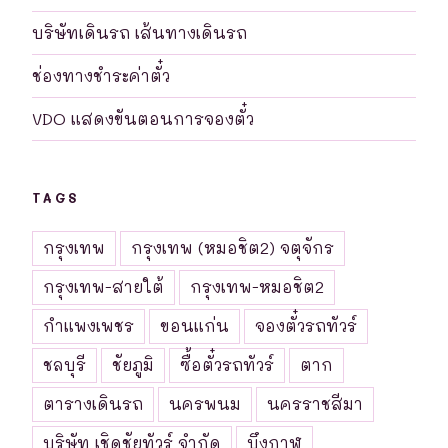
บริษัทเดินรถ เส้นทางเดินรถ
ช่องทางชำระค่าตั๋ว
VDO แสดงขันตอนการจองตั๋ว
TAGS
กรุงเทพ
กรุงเทพ (หมอชิต2) จตุจักร
กรุงเทพ-สายใต้
กรุงเทพ-หมอชิต2
กำแพงเพชร
ขอนแก่น
จองตั๋วรถทัวร์
ชลบุรี
ชัยภูมิ
ซื้อตั๋วรถทัวร์
ตาก
ตารางเดินรถ
นครพนม
นครราชสีมา
บริษัท เชิดชัยทัวร์ จำกัด
บึงกาฬ