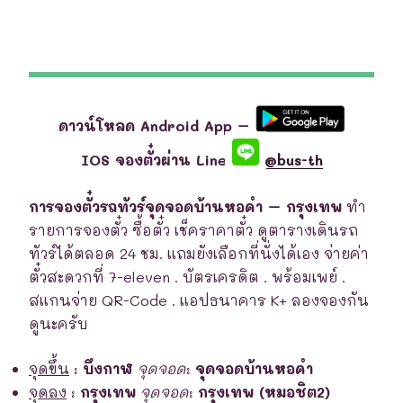
ดาวน์โหลด Android App –
IOS จองตั๋วผ่าน Line
@bus-th
การจองตั๋วรถทัวร์จุดจอดบ้านหอคำ – กรุงเทพ
ทำ
รายการจองตั๋ว ซื้อตั๋ว เช็คราคาตั๋ว ดูตารางเดินรถ
ทัวร์ได้ตลอด 24 ชม. แถมยังเลือกที่นั่งได้เอง จ่ายค่า
ตั๋วสะดวกที่ 7-eleven . บัตรเครดิต . พร้อมเพย์ .
สแกนจ่าย QR-Code . แอปธนาคาร K+ ลองจองกัน
ดูนะครับ
จุดขึ้น
:
บึงกาฬ
จุดจอด
:
จุดจอดบ้านหอคำ
จุดลง
:
กรุงเทพ
จุดจอด
:
กรุงเทพ (หมอชิต2)