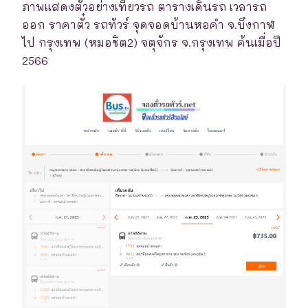
ภาพแสดงตัวอย่างเที่ยวรถ ตารางเดินรถ เวลารถ
ออก ราคาตั๋ว รถทัวร์ จุดจอดบ้านหอคำ จ.บึงกาฬ
ไป กรุงเทพ (หมอชิต2) จตุจักร จ.กรุงเทพ ค้นเมื่อปี
2566