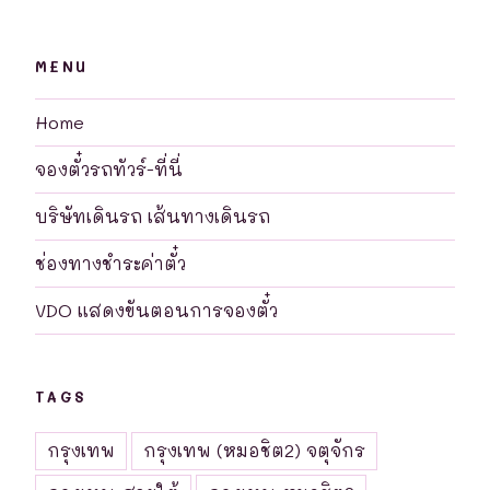
MENU
Home
จองตั๋วรถทัวร์-ที่นี่
บริษัทเดินรถ เส้นทางเดินรถ
ช่องทางชำระค่าตั๋ว
VDO แสดงขันตอนการจองตั๋ว
TAGS
กรุงเทพ
กรุงเทพ (หมอชิต2) จตุจักร