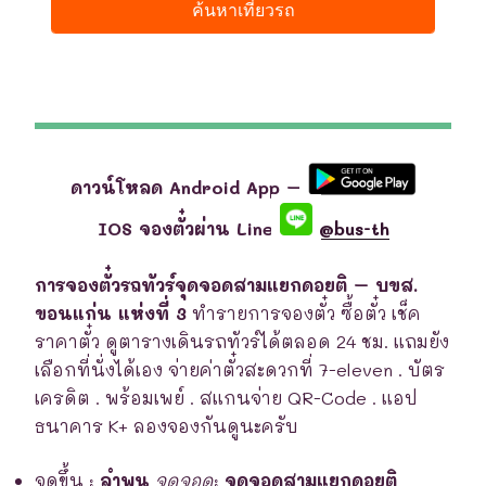
ดาวน์โหลด Android App –
IOS จองตั๋วผ่าน Line
@bus-th
การจองตั๋วรถทัวร์จุดจอดสามแยกดอยติ – บขส.
ขอนแก่น แห่งที่ 3
ทำรายการจองตั๋ว ซื้อตั๋ว เช็ค
ราคาตั๋ว ดูตารางเดินรถทัวร์ได้ตลอด 24 ชม. แถมยัง
เลือกที่นั่งได้เอง จ่ายค่าตั๋วสะดวกที่ 7-eleven . บัตร
เครดิต . พร้อมเพย์ . สแกนจ่าย QR-Code . แอป
ธนาคาร K+ ลองจองกันดูนะครับ
จุดขึ้น
:
ลำพูน
จุดจอด
:
จุดจอดสามแยกดอยติ