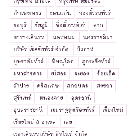
กรุงเทพ-สายใต้
กรุงเทพ-หมอชิต2
กำแพงเพชร
ขอนแก่น
จองตั๋วรถทัวร์
ชลบุรี
ชัยภูมิ
ซื้อตั๋วรถทัวร์
ตาก
ตารางเดินรถ
นครพนม
นครราชสีมา
บริษัท เชิดชัยทัวร์ จำกัด
บึงกาฬ
บุษราคัมทัวร์
พิษณุโลก
ภูกระดึงทัวร์
มหาสารคาม
ยโสธร
ระยอง
ร้อยเอ็ด
ลำปาง
ศรีสะเกษ
สกลนคร
สงขลา
สุรินทร์
หนองคาย
อุดรธานี
อุบลราชธานี
เขมราฐรุ่งเรืองทัวร์
เชียงใหม่
เชียงใหม่-3-อาเขต
เลย
เวลาเดินรถบริษัท ลิกไนท์ จำกัด