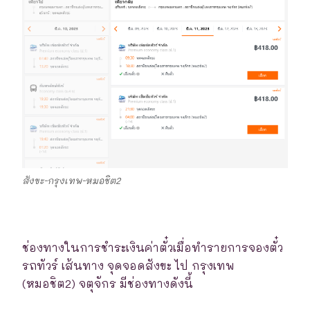
สังขะ-กรุงเทพ-หมอชิต2
ช่องทางในการชำระเงินค่าตั๋วเมื่อทำรายการจองตั๋ว
รถทัวร์ เส้นทาง จุดจอดสังขะ ไป กรุงเทพ
(หมอชิต2) จตุจักร มีช่องทางดังนี้