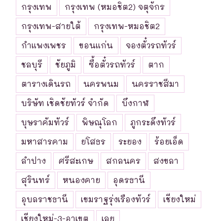
กรุงเทพ
กรุงเทพ (หมอชิต2) จตุจักร
กรุงเทพ-สายใต้
กรุงเทพ-หมอชิต2
กำแพงเพชร
ขอนแก่น
จองตั๋วรถทัวร์
ชลบุรี
ชัยภูมิ
ซื้อตั๋วรถทัวร์
ตาก
ตารางเดินรถ
นครพนม
นครราชสีมา
บริษัท เชิดชัยทัวร์ จำกัด
บึงกาฬ
บุษราคัมทัวร์
พิษณุโลก
ภูกระดึงทัวร์
มหาสารคาม
ยโสธร
ระยอง
ร้อยเอ็ด
ลำปาง
ศรีสะเกษ
สกลนคร
สงขลา
สุรินทร์
หนองคาย
อุดรธานี
อุบลราชธานี
เขมราฐรุ่งเรืองทัวร์
เชียงใหม่
เชียงใหม่-3-อาเขต
เลย