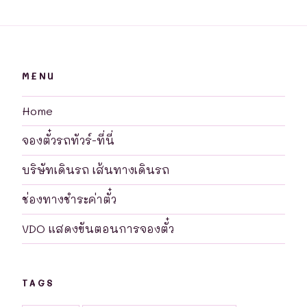
MENU
Home
จองตั๋วรถทัวร์-ที่นี่
บริษัทเดินรถ เส้นทางเดินรถ
ช่องทางชำระค่าตั๋ว
VDO แสดงขันตอนการจองตั๋ว
TAGS