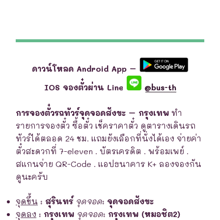
ดาวน์โหลด Android App –
IOS จองตั๋วผ่าน Line
@bus-th
การจองตั๋วรถทัวร์จุดจอดสังขะ – กรุงเทพ
ทำ
รายการจองตั๋ว ซื้อตั๋ว เช็คราคาตั๋ว ดูตารางเดินรถ
ทัวร์ได้ตลอด 24 ชม. แถมยังเลือกที่นั่งได้เอง จ่ายค่า
ตั๋วสะดวกที่ 7-eleven . บัตรเครดิต . พร้อมเพย์ .
สแกนจ่าย QR-Code . แอปธนาคาร K+ ลองจองกัน
ดูนะครับ
จุดขึ้น
:
สุรินทร์
จุดจอด
:
จุดจอดสังขะ
จุดลง
:
กรุงเทพ
จุดจอด
:
กรุงเทพ (หมอชิต2)