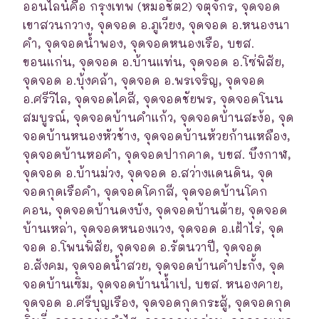
ออนไลน์คือ กรุงเทพ (หมอชิต2) จตุจักร, จุดจอด
เขาสวนกวาง, จุดจอด อ.ภูเวียง, จุดจอด อ.หนองนา
คำ, จุดจอดน้ำพอง, จุดจอดหนองเรือ, บขส.
ขอนแก่น, จุดจอด อ.บ้านแท่น, จุดจอด อ.โซ่พิสัย,
จุดจอด อ.บุ้งคล้า, จุดจอด อ.พรเจริญ, จุดจอด
อ.ศรีวิไล, จุดจอดไคสี, จุดจอดชัยพร, จุดจอดโนน
สมบูรณ์, จุดจอดบ้านคำแก้ว, จุดจอดบ้านสะง้อ, จุด
จอดบ้านหนองหัวช้าง, จุดจอดบ้านห้วยก้านเหลือง,
จุดจอดบ้านหอคำ, จุดจอดปากคาด, บขส. บึงกาฬ,
จุดจอด อ.บ้านม่วง, จุดจอด อ.สว่างแดนดิน, จุด
จอดกุดเรือคำ, จุดจอดโคกสี, จุดจอดบ้านโคก
คอน, จุดจอดบ้านดงบัง, จุดจอดบ้านต้าย, จุดจอด
บ้านเหล่า, จุดจอดหนองแวง, จุดจอด อ.เฝ้าไร่, จุด
จอด อ.โพนพิสัย, จุดจอด อ.รัตนวาปี, จุดจอด
อ.สังคม, จุดจอดน้ำสวย, จุดจอดบ้านคำปะกั้ง, จุด
จอดบ้านเซิม, จุดจอดบ้านน้ำเป, บขส. หนองคาย,
จุดจอด อ.ศรีบุญเรือง, จุดจอดกุดกระสู้, จุดจอดกุด