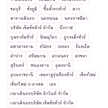
ชลบุรี
ชัยภูมิ
ซื้อตั๋วรถทัวร์
ตาก
ตารางเดินรถ
นครพนม
นครราชสีมา
บริษัท เชิดชัยทัวร์ จำกัด
บึงกาฬ
บุษราคัมทัวร์
พิษณุโลก
ภูกระดึงทัวร์
มหาสารคาม
ยโสธร
ระยอง
ร้อยเอ็ด
ลำปาง
ศรีสะเกษ
สกลนคร
สงขลา
สุรินทร์
หนองคาย
อุดรธานี
อุบลราชธานี
เขมราฐรุ่งเรืองทัวร์
เชียงใหม่
เชียงใหม่-3-อาเขต
เลย
เวลาเดินรถบริษัท ลิกไนท์ จำกัด
เวลาเดินรถบริษัท เชิดชัยทัวร์ จำกัด