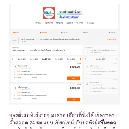
จองตั๋วรถทัวร์ง่ายๆ สะดวก เลือกที่นั่งได้ เช็คราคา
ตั๋วตลอด 24 ชม.แบบ เรียลไทม์ กับรถทัวร์
ศรีมงคล