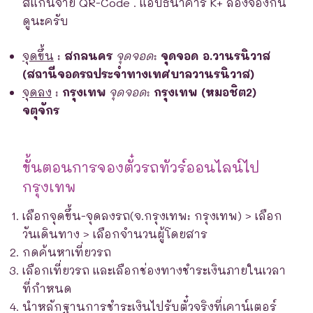
สแกนจ่าย QR-Code . แอปธนาคาร K+ ลองจองกัน
ดูนะครับ
จุดขึ้น
:
สกลนคร
จุดจอด
:
จุดจอด อ.วานรนิวาส
(สถานีจอดรถประจำทางเทศบาลวานรนิวาส)
จุดลง
:
กรุงเทพ
จุดจอด
:
กรุงเทพ (หมอชิต2)
จตุจักร
ขั้นตอนการจองตั๋วรถทัวร์ออนไลน์ไป
กรุงเทพ
เลือกจุดขึ้น-จุดลงรถ(จ.กรุงเทพ: กรุงเทพ) > เลือก
วันเดินทาง > เลือกจำนวนผู้โดยสาร
กดค้นหาเที่ยวรถ
เลือกเที่ยวรถ และเลือกช่องทางชำระเงินภายในเวลา
ที่กำหนด
นำหลักฐานการชำระเงินไปรับตั๋วจริงที่เคาน์เตอร์