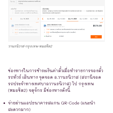
วานรนิวาส-กรุงเทพ-หมอชิต2
ช่องทางในการชำระเงินค่าตั๋วเมื่อทำรายการจองตั๋ว
รถทัวร์ เส้นทาง จุดจอด อ.วานรนิวาส (สถานีจอด
รถประจำทางเทศบาลวานรนิวาส) ไป กรุงเทพ
(หมอชิต2) จตุจักร มีช่องทางดังนี้
จ่ายผ่านแอปธนาคารสแกน QR-Code (แนะนำ
สะดวกมาก)