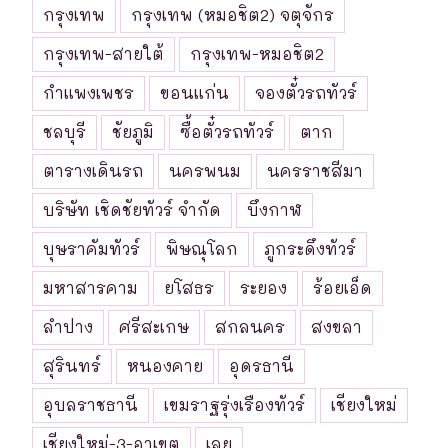
กรุงเทพ
กรุงเทพ (หมอชิต2) จตุจักร
กรุงเทพ-สายใต้
กรุงเทพ-หมอชิต2
กำแพงเพชร
ขอนแก่น
จองตั๋วรถทัวร์
ชลบุรี
ชัยภูมิ
ซื้อตั๋วรถทัวร์
ตาก
ตารางเดินรถ
นครพนม
นครราชสีมา
บริษัท เชิดชัยทัวร์ จำกัด
บึงกาฬ
บุษราคัมทัวร์
พิษณุโลก
ภูกระดึงทัวร์
มหาสารคาม
ยโสธร
ระยอง
ร้อยเอ็ด
ลำปาง
ศรีสะเกษ
สกลนคร
สงขลา
สุรินทร์
หนองคาย
อุดรธานี
อุบลราชธานี
เขมราฐรุ่งเรืองทัวร์
เชียงใหม่
เชียงใหม่-3-อาเขต
เลย