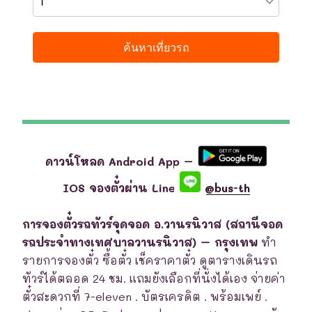
ดาวน์โหลด Android App –
IOS จองตั๋วผ่าน Line
@bus-th
การจองตั๋วรถทัวร์จุดจอด อ.วานรนิวาส (สถานีจอด
รถประจำทางเทศบาลวานรนิวาส) – กรุงเทพ
ทำ
รายการจองตั๋ว ซื้อตั๋ว เช็คราคาตั๋ว ดูตารางเดินรถ
ทัวร์ได้ตลอด 24 ชม. แถมยังเลือกที่นั่งได้เอง จ่ายค่า
ตั๋วสะดวกที่ 7-eleven . บัตรเครดิต . พร้อมเพย์ .