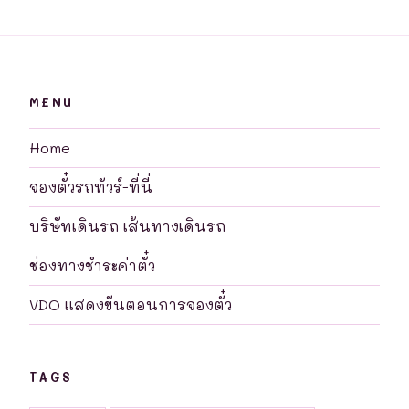
MENU
Home
จองตั๋วรถทัวร์-ที่นี่
บริษัทเดินรถ เส้นทางเดินรถ
ช่องทางชำระค่าตั๋ว
VDO แสดงขันตอนการจองตั๋ว
TAGS