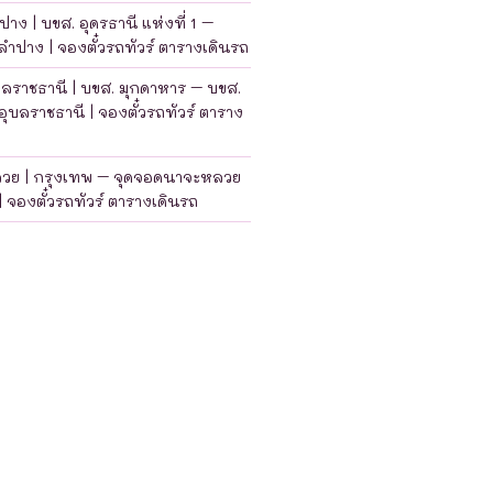
าง | บขส. อุดรธานี แห่งที่ 1 –
ำปาง | จองตั๋วรถทัวร์ ตารางเดินรถ
บลราชธานี | บขส. มุกดาหาร – บขส.
อุบลราชธานี | จองตั๋วรถทัวร์ ตาราง
ลวย | กรุงเทพ – จุดจอดนาจะหลวย
| จองตั๋วรถทัวร์ ตารางเดินรถ