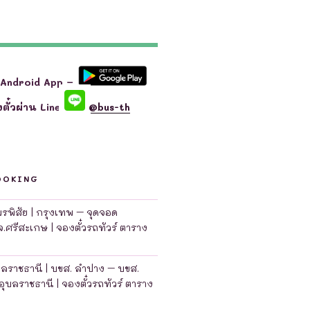
 Android App –
ตั๋วผ่าน Line
@bus-th
OOKING
มพรพิสัย | กรุงเทพ – จุดจอด
จ.ศรีสะเกษ | จองตั๋วรถทัวร์ ตาราง
บลราชธานี | บขส. ลำปาง – บขส.
อุบลราชธานี | จองตั๋วรถทัวร์ ตาราง