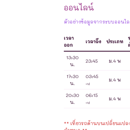
ออนไลน์
ตัวอย่างข้อมูลจากระบบออนไลน
เวลา
เวลาถึง
ประเภท
ออก
ต
13:30
23:45
ม.4 พ
น.
17:30
03:45
ม.4 พ
น.
+1d
20:30
06:15
ม.4 พ
น.
+1d
** เที่ยวรถด้านบนเปลี่ยนแปลงได