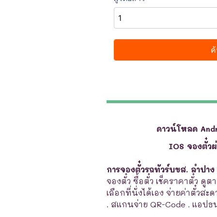
ดาวน์โหลด And
IOS จองตั๋ว
การจองตั๋วรถทัวร์บขส. ลำปาง
จองตั๋ว ซื้อตั๋ว เช็คราคาตั๋ว 
เลือกที่นั่งได้เอง จ่ายค่าตั๋วส
. สแกนจ่าย QR-Code . แอปธ