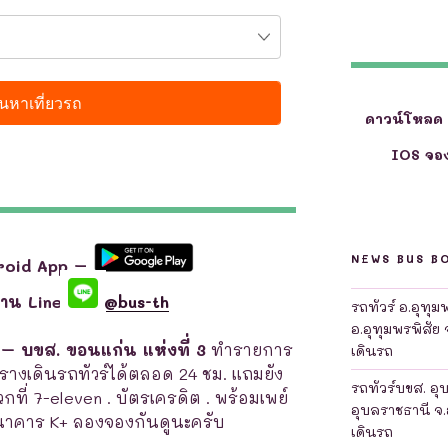
ดาวน์โหลด
IOS จอง
NEWS BUS B
roid App –
ผ่าน Line
@bus-th
รถทัวร์ อ.อุทุ
อ.อุทุมพรพิสัย 
 – บขส. ขอนแก่น แห่งที่ 3
ทำรายการ
เดินรถ
ดูตารางเดินรถทัวร์ได้ตลอด 24 ชม. แถมยัง
รถทัวร์บขส. อุ
ะดวกที่ 7-eleven . บัตรเครดิต . พร้อมเพย์
อุบลราชธานี จ.
นาคาร K+ ลองจองกันดูนะครับ
เดินรถ