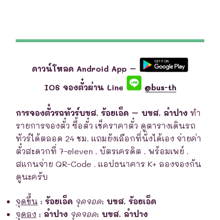
ดาวน์โหลด Android App –
IOS จองตั๋วผ่าน Line
@bus-th
การจองตั๋วรถทัวร์บขส. ร้อยเอ็ด – บขส. ลำปาง
ทำ
รายการจองตั๋ว ซื้อตั๋ว เช็คราคาตั๋ว ดูตารางเดินรถ
ทัวร์ได้ตลอด 24 ชม. แถมยังเลือกที่นั่งได้เอง จ่ายค่า
ตั๋วสะดวกที่ 7-eleven . บัตรเครดิต . พร้อมเพย์ .
สแกนจ่าย QR-Code . แอปธนาคาร K+ ลองจองกัน
ดูนะครับ
จุดขึ้น
:
ร้อยเอ็ด
จุดจอด
:
บขส. ร้อยเอ็ด
จุดลง
:
ลำปาง
จุดจอด
:
บขส. ลำปาง