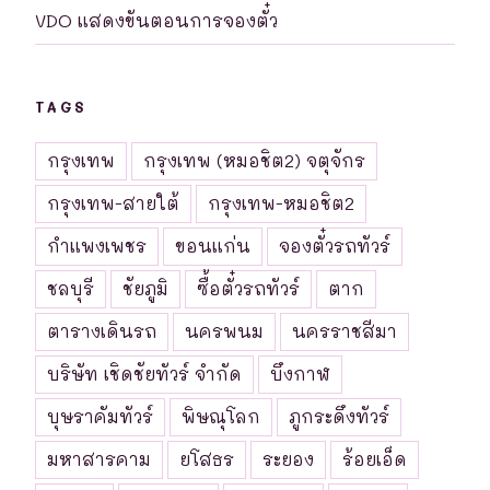
VDO แสดงขันตอนการจองตั๋ว
TAGS
กรุงเทพ
กรุงเทพ (หมอชิต2) จตุจักร
กรุงเทพ-สายใต้
กรุงเทพ-หมอชิต2
กำแพงเพชร
ขอนแก่น
จองตั๋วรถทัวร์
ชลบุรี
ชัยภูมิ
ซื้อตั๋วรถทัวร์
ตาก
ตารางเดินรถ
นครพนม
นครราชสีมา
บริษัท เชิดชัยทัวร์ จำกัด
บึงกาฬ
บุษราคัมทัวร์
พิษณุโลก
ภูกระดึงทัวร์
มหาสารคาม
ยโสธร
ระยอง
ร้อยเอ็ด