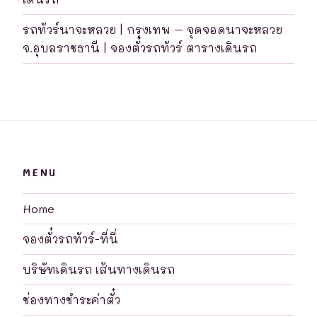
รถทัวร์นาจะหลวย | กรุงเทพ – จุดจอดนาจะหลวย
จ.อุบลราชธานี | จองตั๋วรถทัวร์ ตารางเดินรถ
MENU
Home
จองตั๋วรถทัวร์-ที่นี่
บริษัทเดินรถ เส้นทางเดินรถ
ช่องทางชำระค่าตั๋ว