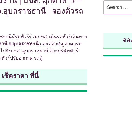
ชธานี | บขส. มุกดาหาร –
Search
.อุบลราชธานี | จองตั๋วรถ
for:
ชธานีมีรถทัวร์ร่วมบขส. เดินรถทัวร์เส้นทาง
จอง
านี จ.อุบลราชธานี
และที่สำคัญสามารถ
ปยังบขส. อุบลราชธานี ด้วยบริษัททัวร์
ทัวร์ปรับอากาศ รถตู้,
 เช็คราคา ที่นี่