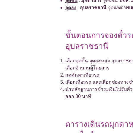
จุดขึ้น
:
มุกดาหาร
จุดจอด
:
บขส. 
จุดลง
:
อุบลราชธานี
จุดจอด
:
บขส
ขั้นตอนการจองตั๋ว
อุบลราชธานี
เลือกจุดขึ้น-จุดลงรถ(จ.อุบลราชธ
เลือกจำนวนผู้โดยสาร
กดค้นหาเที่ยวรถ
เลือกเที่ยวรถ และเลือกช่องทาง
นำหลักฐานการชำระเงินไปรับตั๋วจริ
ออก 30 นาที
ตารางเดินรถมุกดา