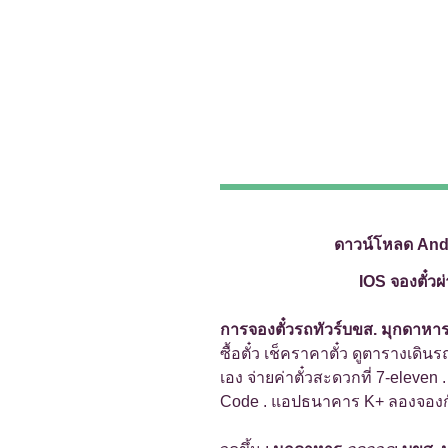
ดาวน์โหลด And
IOS จองตั๋วผ
การจองตั๋วรถทัวร์บขส. มุกดาหา
ซื้อตั๋ว เช็คราคาตั๋ว ดูตารางเดินร
เอง จ่ายค่าตั๋วสะดวกที่ 7-eleven 
Code . แอปธนาคาร K+ ลองจองก