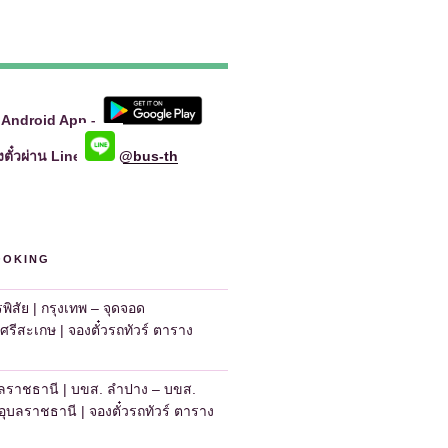
 Android App –
ตั๋วผ่าน Line
@bus-th
OOKING
รพิสัย | กรุงเทพ – จุดจอด
.ศรีสะเกษ | จองตั๋วรถทัวร์ ตาราง
บลราชธานี | บขส. ลำปาง – บขส.
ุบลราชธานี | จองตั๋วรถทัวร์ ตาราง