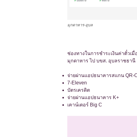
มุกดาหาร-อุบล
ช่องทางในการชำระเงินค่าตั๋วเมื
มุกดาหาร ไป บขส. อุบลราชธานี ม
จ่ายผ่านแอปธนาคารสแกน QR-
7-Eleven
บัตรเครดิต
จ่ายผ่านแอปธนาคาร K+
เคาน์เตอร์ Big C