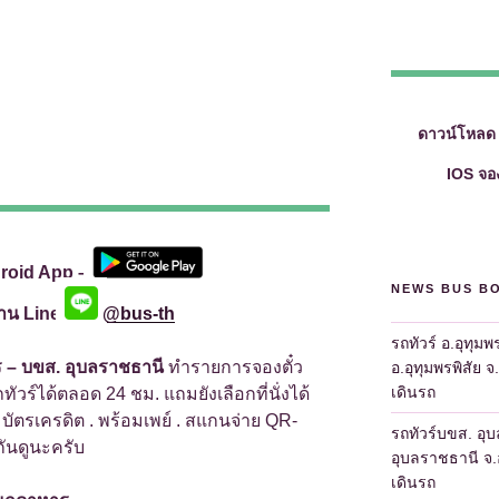
ดาวน์โหลด
IOS จอง
roid App –
NEWS BUS B
่าน Line
@bus-th
รถทัวร์ อ.อุทุมพ
ร – บขส. อุบลราชธานี
ทำรายการจองตั๋ว
อ.อุทุมพรพิสัย จ
เดินรถ
ถทัวร์ได้ตลอด 24 ชม. แถมยังเลือกที่นั่งได้
. บัตรเครดิต . พร้อมเพย์ . สแกนจ่าย QR-
รถทัวร์บขส. อุ
ันดูนะครับ
อุบลราชธานี จ.อ
เดินรถ