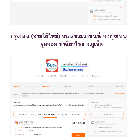
กรุงเทพ (สายใต้ใหม่) ถนนบรมราชนนี จ.กรุงเทพ
– จุดจอด ท่าฉัตรไชย จ.ภูเก็ต