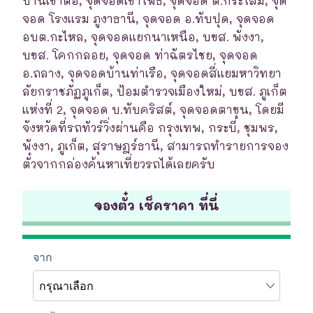
บ้านเขาต่อ, จุดจอดเขาโพธิ์, จุดจอด ต.กระโสม, จุด
จอด โรงแรม ภูงาธานี, จุดจอด อ.ทับปุด, จุดจอด
อบต.กะไหล, จุดจอดแยกนาเหนือ, บขส. พังงา,
บขส. โคกกลอย, จุดจอด ท่าฉัตรไชย, จุดจอด
อ.ถลาง, จุดจอดบ้านท่าเรือ, จุดจอดสี่แยมหาวิทยา
ลัยกราชภัฏภูเก็ต, ป้อมตำรวจเมืองใหม่, บขส. ภูเก็ต
แห่งที่ 2, จุดจอด บ.ทับคริสต์, จุดจอดตาขุน, โดยมี
จังหวัดที่รถทัวร์วิ่งผ่านคือ กรุงเทพ, กระบี่, ชุมพร,
พังงา, ภูเก็ต, สุราษฎร์ธานี, สามารถทำรายการจอง
ตั๋วจากกล่องค้นหาเที่ยวรถได้เลยครับ
จองตั๋ว เช็คราคา ที่นี่