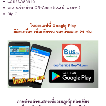
แอปธนาคาร K+
สแกนจ่ายผ่าน QR-Code (แนะนำสะดวก)
Big C
โหลดแอปที่ Google Play
มีติดเครื่อง เช็คเที่ยวรถ จองตั๋วตลอด 24 ชม.
ภาพด้านล่างแสดงเที่ยวรถภูเก็ตท่องเที่ยว