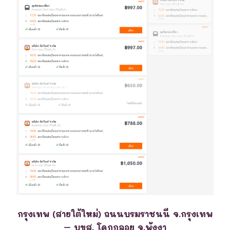
กรุงเทพ (สายใต้ใหม่) ถนนบรมราชนนี จ.กรุงเทพ
– บขส. โคกกลอย จ.พังงา