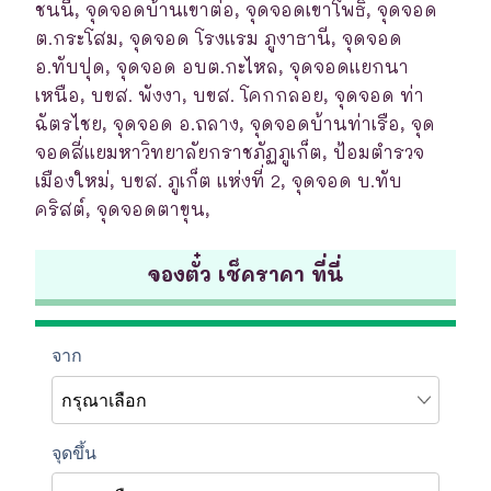
ชนนี, จุดจอดบ้านเขาต่อ, จุดจอดเขาโพธิ์, จุดจอด
ต.กระโสม, จุดจอด โรงแรม ภูงาธานี, จุดจอด
อ.ทับปุด, จุดจอด อบต.กะไหล, จุดจอดแยกนา
เหนือ, บขส. พังงา, บขส. โคกกลอย, จุดจอด ท่า
ฉัตรไชย, จุดจอด อ.ถลาง, จุดจอดบ้านท่าเรือ, จุด
จอดสี่แยมหาวิทยาลัยกราชภัฏภูเก็ต, ป้อมตำรวจ
เมืองใหม่, บขส. ภูเก็ต แห่งที่ 2, จุดจอด บ.ทับ
คริสต์, จุดจอดตาขุน,
จองตั๋ว เช็คราคา ที่นี่