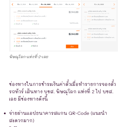
พิษณุโลก-แห่งที่-2-เลย
ช่องทางในการชำระเงินค่าตั๋วเมื่อทำรายการจองตั๋ว
รถทัวร์ เส้นทาง บขส. พิษณุโลก แห่งที่ 2 ไป บขส.
เลย มีช่องทางดังนี้
จ่ายผ่านแอปธนาคารสแกน QR-Code (แนะนำ
สะดวกมาก)