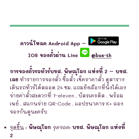
ดาวน์โหลด Android App –
IOS จองตั๋วผ่าน Line
@bus-th
การจองตั๋วรถทัวร์บขส. พิษณุโลก แห่งที่ 2 – บขส.
เลย
ทำรายการจองตั๋ว ซื้อตั๋ว เช็คราคาตั๋ว ดูตาราง
เดินรถทัวร์ได้ตลอด 24 ชม. แถมยังเลือกที่นั่งได้เอง
จ่ายค่าตั๋วสะดวกที่ 7-eleven . บัตรเครดิต . พร้อม
เพย์ . สแกนจ่าย QR-Code . แอปธนาคาร K+ ลอง
จองกันดูนะครับ
จุดขึ้น
:
พิษณุโลก
จุดจอด
:
บขส. พิษณุโลก แห่งที่
2