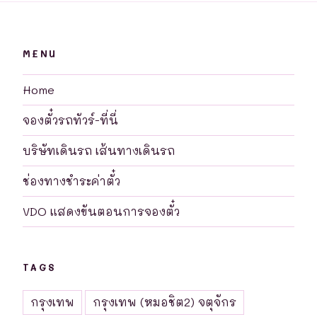
MENU
Home
จองตั๋วรถทัวร์-ที่นี่
บริษัทเดินรถ เส้นทางเดินรถ
ช่องทางชำระค่าตั๋ว
VDO แสดงขันตอนการจองตั๋ว
TAGS
กรุงเทพ
กรุงเทพ (หมอชิต2) จตุจักร