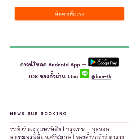
ดาวน์โหลด Android App –
IOS จองตั๋วผ่าน Line
@bus-th
NEWS BUS BOOKING
รถทัวร์ อ.อุทุมพรพิสัย | กรุงเทพ – จุดจอด
อ.อุทุมพรพิสัย จ.ศรีสะเกษ | จองตั๋วรถทัวร์ ตาราง