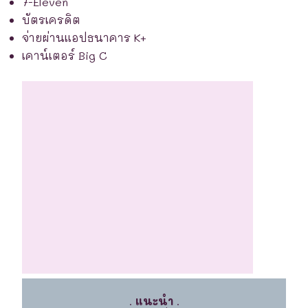
7-Eleven
บัตรเครดิต
จ่ายผ่านแอปธนาคาร K+
เคาน์เตอร์ Big C
.
แนะนำ
.