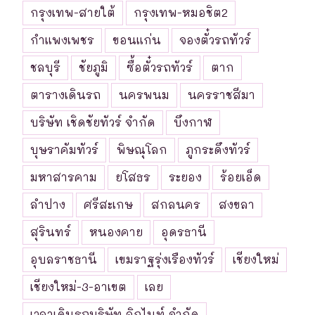
กรุงเทพ-สายใต้
กรุงเทพ-หมอชิต2
กำแพงเพชร
ขอนแก่น
จองตั๋วรถทัวร์
ชลบุรี
ชัยภูมิ
ซื้อตั๋วรถทัวร์
ตาก
ตารางเดินรถ
นครพนม
นครราชสีมา
บริษัท เชิดชัยทัวร์ จำกัด
บึงกาฬ
บุษราคัมทัวร์
พิษณุโลก
ภูกระดึงทัวร์
มหาสารคาม
ยโสธร
ระยอง
ร้อยเอ็ด
ลำปาง
ศรีสะเกษ
สกลนคร
สงขลา
สุรินทร์
หนองคาย
อุดรธานี
อุบลราชธานี
เขมราฐรุ่งเรืองทัวร์
เชียงใหม่
เชียงใหม่-3-อาเขต
เลย
เวลาเดินรถบริษัท ลิกไนท์ จำกัด