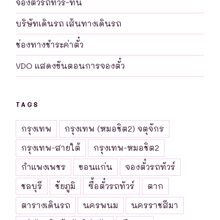
จองตั๋วรถทัวร์-ที่นี่
บริษัทเดินรถ เส้นทางเดินรถ
ช่องทางชำระค่าตั๋ว
VDO แสดงขันตอนการจองตั๋ว
TAGS
กรุงเทพ
กรุงเทพ (หมอชิต2) จตุจักร
กรุงเทพ-สายใต้
กรุงเทพ-หมอชิต2
กำแพงเพชร
ขอนแก่น
จองตั๋วรถทัวร์
ชลบุรี
ชัยภูมิ
ซื้อตั๋วรถทัวร์
ตาก
ตารางเดินรถ
นครพนม
นครราชสีมา