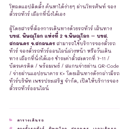
โหลดแอปติดตั้ง ค้นหาได้ง่ายๆ ผ่านโทรศัพท์ จอง
ตั๋วรถทัวร์ เลือกที่นั่งได้เอง
ผู้โดยสารที่ต้องการเดินทางด้วยรถทัวร์ เส้นทาง
บขส. พิษณุโลก แห่งที่ 2 จ.พิษณุโลก – บขส.
สกลนคร จ.สกลนคร
สามารถใช้บริการจองตั๋วรถ
ทัวร์ จองตั๋วรถทัวร์ออนไลน์ล่วงหน้า หรือวันเดิน
ทาง เลือกที่นั่งได้เอง ชำระค่าตั๋วสะดวกที่ 7-11 /
บัตรเครดิต / พร้อมเพย์ / สแกนจ่ายผ่าน QR-Code
/ จ่ายผ่านแอปธนาคาร K+ โดยเส้นทางดังกล่าวมีรถ
ทัวร์บริษัท เพชรประเสริฐ จำกัด, เปิดให้บริการจอง
ตั๋วรถทัวร์ออนไลน์
CATEGORIES
ตารางเดินรถ
TAGS
จองตั๋วรถทัวร์
,
พิษณุโลก
,
สกลนคร
,
เวลาเดินรถ