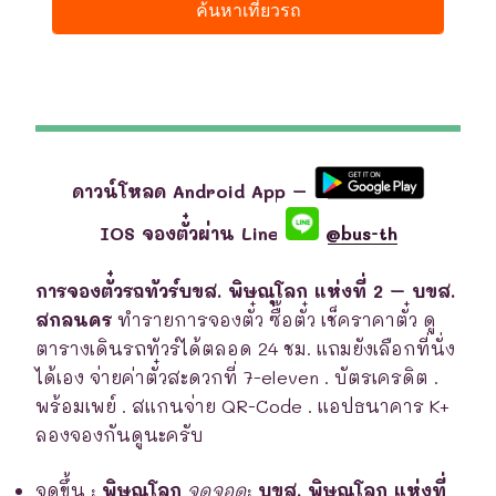
ดาวน์โหลด Android App –
IOS จองตั๋วผ่าน Line
@bus-th
การจองตั๋วรถทัวร์บขส. พิษณุโลก แห่งที่ 2 – บขส.
สกลนคร
ทำรายการจองตั๋ว ซื้อตั๋ว เช็คราคาตั๋ว ดู
ตารางเดินรถทัวร์ได้ตลอด 24 ชม. แถมยังเลือกที่นั่ง
ได้เอง จ่ายค่าตั๋วสะดวกที่ 7-eleven . บัตรเครดิต .
พร้อมเพย์ . สแกนจ่าย QR-Code . แอปธนาคาร K+
ลองจองกันดูนะครับ
จุดขึ้น
:
พิษณุโลก
จุดจอด
:
บขส. พิษณุโลก แห่งที่