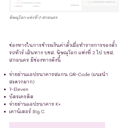
พิษณุโลก-แห่งที่-2-สกลนคร
ช่องทางในการชำระเงินค่าตั๋วเมื่อทำรายการจองตั๋ว
รถทัวร์ เส้นทาง บขส. พิษณุโลก แห่งที่ 2 ไป บขส.
สกลนคร มีช่องทางดังนี้
จ่ายผ่านแอปธนาคารสแกน QR-Code (แนะนำ
สะดวกมาก)
7-Eleven
บัตรเครดิต
จ่ายผ่านแอปธนาคาร K+
เคาน์เตอร์ Big C