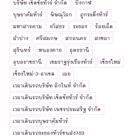
บริษัท เชิดชัยทัวร์ จำกัด
บึงกาฬ
บุษราคัมทัวร์
พิษณุโลก
ภูกระดึงทัวร์
มหาสารคาม
ยโสธร
ระยอง
ร้อยเอ็ด
ลำปาง
ศรีสะเกษ
สกลนคร
สงขลา
สุรินทร์
หนองคาย
อุดรธานี
อุบลราชธานี
เขมราฐรุ่งเรืองทัวร์
เชียงใหม่
เชียงใหม่-3-อาเขต
เลย
เวลาเดินรถบริษัท ลิกไนท์ จำกัด
เวลาเดินรถบริษัท เชิดชัยทัวร์ จำกัด
เวลาเดินรถบริษัท เพชรประเสริฐ จำกัด
เวลาเดินรถบุษราคัมทัวร์
เวลาเดินรถระยองทัวร์ขนส่ง789