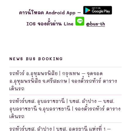
ดาวน์โหลด Android App –
IOS จองตั๋วผ่าน Line
@bus-th
NEWS BUS BOOKING
รถทัวร์ อ.อุทุมพรพิสัย | กรุงเทพ – จุดจอด
อ.อุทุมพรพิสัย จ.ศรีสะเกษ | จองตั๋วรถทัวร์ ตาราง
เดินรถ
รถทัวร์บขส. อุบลราชธานี | บขส. ลำปาง – บขส.
อุบลราชธานี จ.อุบลราชธานี | จองตั๋วรถทัวร์ ตาราง
เดินรถ
รถทัวร์บขส. ลำปาง | บขส. อุดรธานี แห่งที่ 1 –