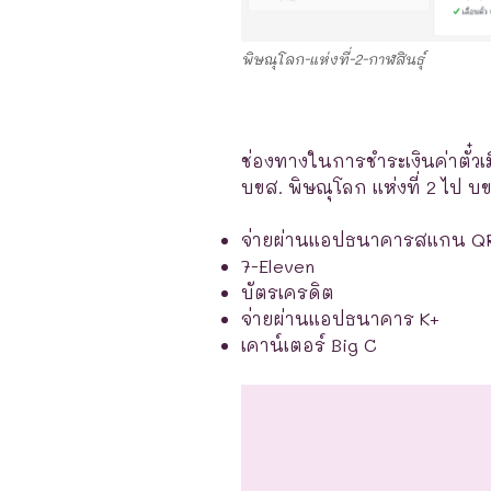
พิษณุโลก-แห่งที่-2-กาฬสินธุ์
ช่องทางในการชำระเงินค่าตั๋วเ
บขส. พิษณุโลก แห่งที่ 2 ไป บขส
จ่ายผ่านแอปธนาคารสแกน Q
7-Eleven
บัตรเครดิต
จ่ายผ่านแอปธนาคาร K+
เคาน์เตอร์ Big C