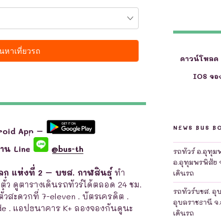
ดาวน์โหลด
IOS จอง
NEWS BUS B
roid App –
ผ่าน Line
@bus-th
รถทัวร์ อ.อุทุ
อ.อุทุมพรพิสัย 
ลก แห่งที่ 2 – บขส. กาฬสินธุ์
ทำ
เดินรถ
าตั๋ว ดูตารางเดินรถทัวร์ได้ตลอด 24 ชม.
รถทัวร์บขส. อุ
าตั๋วสะดวกที่ 7-eleven . บัตรเครดิต .
อุบลราชธานี จ.
de . แอปธนาคาร K+ ลองจองกันดูนะ
เดินรถ