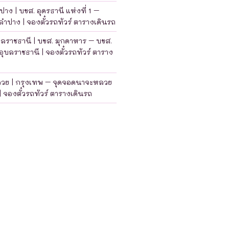
าง | บขส. อุดรธานี แห่งที่ 1 –
ำปาง | จองตั๋วรถทัวร์ ตารางเดินรถ
บลราชธานี | บขส. มุกดาหาร – บขส.
อุบลราชธานี | จองตั๋วรถทัวร์ ตาราง
ลวย | กรุงเทพ – จุดจอดนาจะหลวย
| จองตั๋วรถทัวร์ ตารางเดินรถ