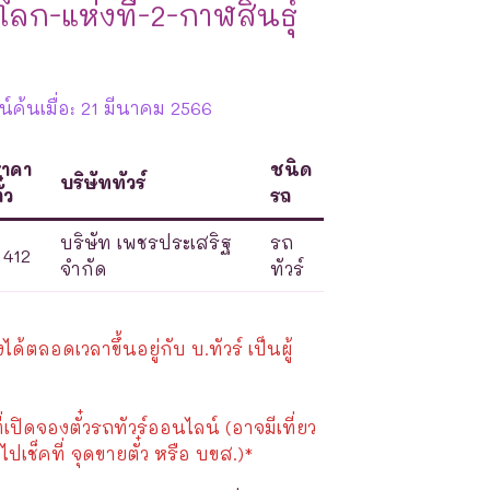
ลก-แห่งที่-2-กาฬสินธุ์
ค้นเมื่อ: 21 มีนาคม 2566
ราคา
ชนิด
บริษัททัวร์
ั๋ว
รถ
บริษัท เพชรประเสริฐ
รถ
412
จำกัด
ทัวร์
้ตลอดเวลาขึ้นอยู่กับ บ.ทัวร์ เป็นผู้
ี่เปิดจองตั๋วรถทัวร์ออนไลน์ (อาจมีเที่ยว
ไปเช็คที่ จุดขายตั๋ว หรือ บขส.)*