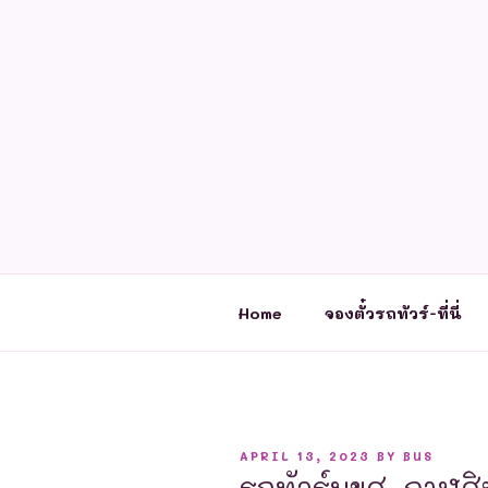
Skip
to
content
Home
จองตั๋วรถทัวร์-ที่นี่
POSTED
APRIL 13, 2023
BY
BUS
ON
รถทัวร์บขส. กาฬสิน