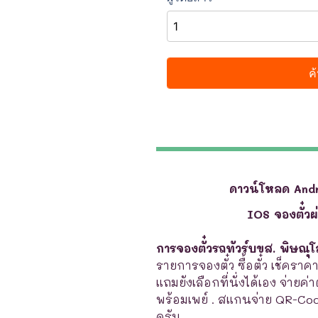
ดาวน์โหลด And
IOS จองตั๋ว
การจองตั๋วรถทัวร์บขส. พิษณุโ
รายการจองตั๋ว ซื้อตั๋ว เช็คราค
แถมยังเลือกที่นั่งได้เอง จ่ายค่
พร้อมเพย์ . สแกนจ่าย QR-Co
ครับ