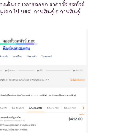
างเดินรถ เวลารถออก ราคาตั๋ว รถทัวร์
ณุโลก ไป บขส. กาฬสินธุ์ จ.กาฬสินธุ์