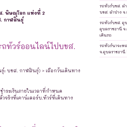
รถทัวร์บขส. ลำป
บขส. ลำปาง จ.ล
. พิษณุโลก แห่งที่ 2
. กาฬสินธุ์
รถทัวร์บขส. อุ
อุบลราชธานี จ.
เดินรถ
รถทัวร์ออนไลน์ไปบขส.
รถทัวร์นาจะห
จ.อุบลราชธานี 
ธุ์: บขส. กาฬสินธุ์) > เลือกวันเดินทาง
างชำระเงินภายในเวลาที่กำหนด
จริงที่เคาน์เตอร์บ.ทัวร์ที่เดินทาง