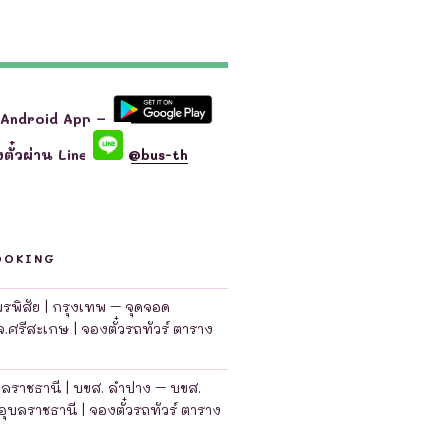
 Android App –
ตั๋วผ่าน Line
@bus-th
OOKING
มพรพิสัย | กรุงเทพ – จุดจอด
จ.ศรีสะเกษ | จองตั๋วรถทัวร์ ตาราง
บลราชธานี | บขส. ลำปาง – บขส.
อุบลราชธานี | จองตั๋วรถทัวร์ ตาราง