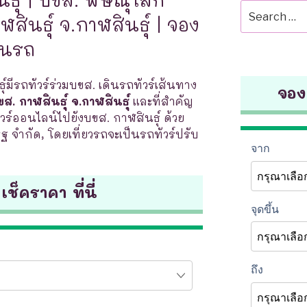
Search
ฬสินธุ์ จ.กาฬสินธุ์ | จอง
for:
ดินรถ
ุ์มีรถทัวร์ร่วมบขส. เดินรถทัวร์เส้นทาง
จองต
ส. กาฬสินธุ์ จ.กาฬสินธุ์
และที่สำคัญ
์ออนไลน์ไปยังบขส. กาฬสินธุ์ ด้วย
ิฐ จำกัด, โดยเที่ยวรถจะเป็นรถทัวร์ปรับ
 เช็คราคา ที่นี่