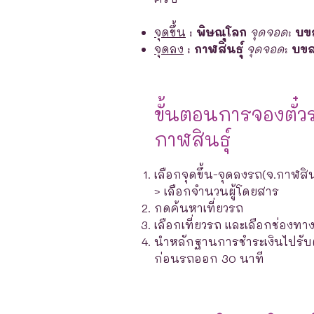
จุดขึ้น
:
พิษณุโลก
จุดจอด
:
บขส
จุดลง
:
กาฬสินธุ์
จุดจอด
:
บขส
ขั้นตอนการจองตั๋ว
กาฬสินธุ์
เลือกจุดขึ้น-จุดลงรถ(จ.กาฬสิน
> เลือกจำนวนผู้โดยสาร
กดค้นหาเที่ยวรถ
เลือกเที่ยวรถ และเลือกช่องท
นำหลักฐานการชำระเงินไปรับตั๋ว
ก่อนรถออก 30 นาที