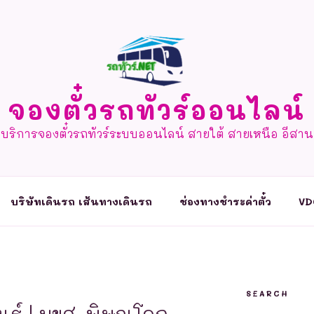
จองตั๋วรถทัวร์ออนไลน์
บริการจองตั๋วรถทัวร์ระบบออนไลน์ สายใต้ สายเหนือ อีสาน
บริษัทเดินรถ เส้นทางเดินรถ
ช่องทางชำระค่าตั๋ว
VD
SEARCH
ธุ์ | บขส. พิษณุโลก