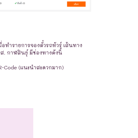
มื่อทำรายการจองตั๋วรถทัวร์ เส้นทาง
. กาฬสินธุ์ มีช่องทางดังนี้
R-Code (แนะนำสะดวกมาก)