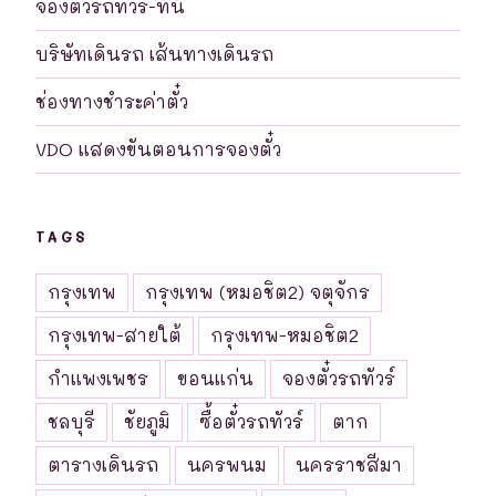
จองตั๋วรถทัวร์-ที่นี่
บริษัทเดินรถ เส้นทางเดินรถ
ช่องทางชำระค่าตั๋ว
VDO แสดงขันตอนการจองตั๋ว
TAGS
กรุงเทพ
กรุงเทพ (หมอชิต2) จตุจักร
กรุงเทพ-สายใต้
กรุงเทพ-หมอชิต2
กำแพงเพชร
ขอนแก่น
จองตั๋วรถทัวร์
ชลบุรี
ชัยภูมิ
ซื้อตั๋วรถทัวร์
ตาก
ตารางเดินรถ
นครพนม
นครราชสีมา