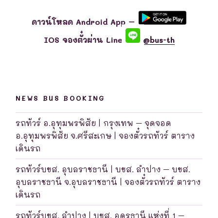
ดาวน์โหลด Android App –
IOS จองตั๋วผ่าน Line
@bus-th
NEWS BUS BOOKING
รถทัวร์ อ.อุทุมพรพิสัย | กรุงเทพ – จุดจอด
อ.อุทุมพรพิสัย จ.ศรีสะเกษ | จองตั๋วรถทัวร์ ตาราง
เดินรถ
รถทัวร์บขส. อุบลราชธานี | บขส. ลำปาง – บขส.
อุบลราชธานี จ.อุบลราชธานี | จองตั๋วรถทัวร์ ตาราง
เดินรถ
รถทัวร์บขส. ลำปาง | บขส. อุดรธานี แห่งที่ 1 –