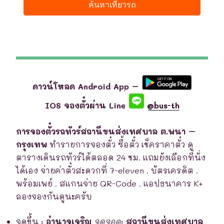
ดาวน์โหลด Android App –
IOS จองตั๋วผ่าน Line
@bus-th
การจองตั๋วรถทัวร์สถานีขนส่งเทศบาล ต.พนา –
กรุงเทพ
ทำรายการจองตั๋ว ซื้อตั๋ว เช็คราคาตั๋ว ดู
ตารางเดินรถทัวร์ได้ตลอด 24 ชม. แถมยังเลือกที่นั่ง
ได้เอง จ่ายค่าตั๋วสะดวกที่ 7-eleven . บัตรเครดิต .
พร้อมเพย์ . สแกนจ่าย QR-Code . แอปธนาคาร K+
ลองจองกันดูนะครับ
จุดขึ้น
:
อำนาจเจริญ
จุดจอด
:
สถานีขนส่งเทศบาล