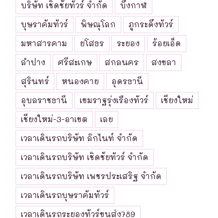
บริษัท เชิดชัยทัวร์ จำกัด
บึงกาฬ
บุษราคัมทัวร์
พิษณุโลก
ภูกระดึงทัวร์
มหาสารคาม
ยโสธร
ระยอง
ร้อยเอ็ด
ลำปาง
ศรีสะเกษ
สกลนคร
สงขลา
สุรินทร์
หนองคาย
อุดรธานี
อุบลราชธานี
เขมราฐรุ่งเรืองทัวร์
เชียงใหม่
เชียงใหม่-3-อาเขต
เลย
เวลาเดินรถบริษัท ลิกไนท์ จำกัด
เวลาเดินรถบริษัท เชิดชัยทัวร์ จำกัด
เวลาเดินรถบริษัท เพชรประเสริฐ จำกัด
เวลาเดินรถบุษราคัมทัวร์
เวลาเดินรถระยองทัวร์ขนส่ง789