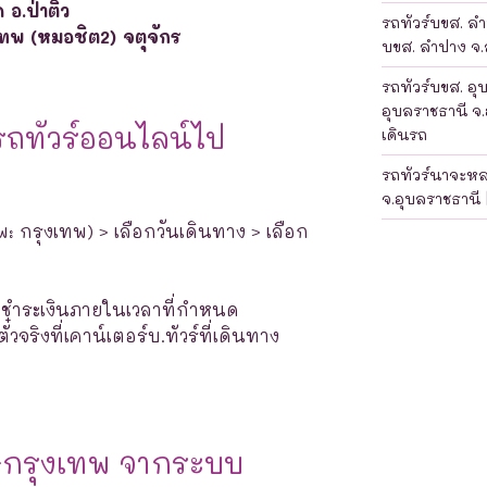
อ.ป่าติ้ว
รถทัวร์บขส. ลำป
เทพ (หมอชิต2) จตุจักร
บขส. ลำปาง จ.ล
รถทัวร์บขส. อุ
อุบลราชธานี จ.
รถทัวร์ออนไลน์ไป
เดินรถ
รถทัวร์นาจะห
จ.อุบลราชธานี 
พ: กรุงเทพ) > เลือกวันเดินทาง > เลือก
างชำระเงินภายในเวลาที่กำหนด
จริงที่เคาน์เตอร์บ.ทัวร์ที่เดินทาง
ว-กรุงเทพ จากระบบ