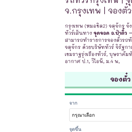
จ.กรุงเทพ | จองตั๋
กรุงเทพ (หมอชิต2) จตุจักร จั
ทัวร์เส้นทาง
จุดจอด อ.ป่าติ้ว
สามารถทำรายการจองตั๋วรถทัว
จตุจักร ด้วยบริษัททัวร์ จิรัฐกา
เขมราฐรุ่งเรืองทัวร์, บุษราคัมท
อากาศ ป.1, วิไอพี, ม.4 พ,
จองตั๋ว