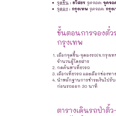
จุดขึ้น
:
ยโสธร
จุดจอด
:
จุดจอด 
จุดลง
:
กรุงเทพ
จุดจอด
:
กรุง
ขั้นตอนการจองตั๋ว
กรุงเทพ
เลือกจุดขึ้น-จุดลงรถ(จ.กรุงเท
จำนวนผู้โดยสาร
กดค้นหาเที่ยวรถ
เลือกเที่ยวรถ และเลือกช่องท
นำหลักฐานการชำระเงินไปรับตั๋ว
ก่อนรถออก 30 นาที
ตารางเดินรถป่าติ้