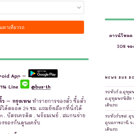
ดาวน์โหลด
IOS จอง
roid App –
NEWS BUS B
ผ่าน Line
@bus-th
รถทัวร์ อ.อุทุ
อ.อุทุมพรพิสัย 
ติ้ว – กรุงเทพ
ทำรายการจองตั๋ว ซื้อตั๋ว
เดินรถ
์ได้ตลอด 24 ชม. แถมยังเลือกที่นั่งได้
en . บัตรเครดิต . พร้อมเพย์ . สแกนจ่าย
รถทัวร์บขส. อุ
งจองกันดูนะครับ
อุบลราชธานี จ.
เดินรถ