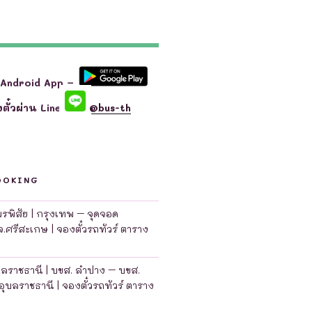
 Android App –
ตั๋วผ่าน Line
@bus-th
OOKING
มพรพิสัย | กรุงเทพ – จุดจอด
จ.ศรีสะเกษ | จองตั๋วรถทัวร์ ตาราง
บลราชธานี | บขส. ลำปาง – บขส.
อุบลราชธานี | จองตั๋วรถทัวร์ ตาราง