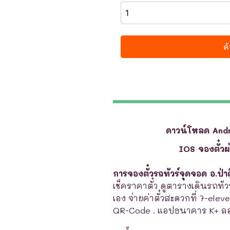
ดาวน์โหลด And
IOS จองตั๋ว
การจองตั๋วรถทัวร์จุดจอด อ.ป่า
เช็คราคาตั๋ว ดูตารางเดินรถทัวร
เอง จ่ายค่าตั๋วสะดวกที่ 7-elev
QR-Code . แอปธนาคาร K+ ลอ