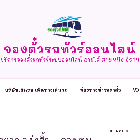
จองตั๋วรถทัวร์ออนไลน์
บริการจองตั๋วรถทัวร์ระบบออนไลน์ สายใต้ สายเหนือ อีสาน
บริษัทเดินรถ เส้นทางเดินรถ
ช่องทางชำระค่าตั๋ว
VD
SEARCH
ุดจอด อ.ป่าติ้ว – กรุงเทพ