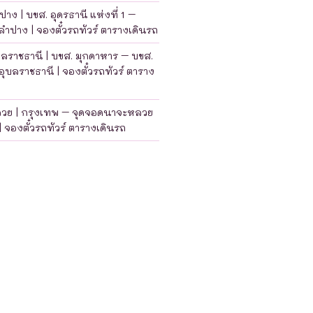
าง | บขส. อุดรธานี แห่งที่ 1 –
ำปาง | จองตั๋วรถทัวร์ ตารางเดินรถ
บลราชธานี | บขส. มุกดาหาร – บขส.
อุบลราชธานี | จองตั๋วรถทัวร์ ตาราง
ลวย | กรุงเทพ – จุดจอดนาจะหลวย
| จองตั๋วรถทัวร์ ตารางเดินรถ