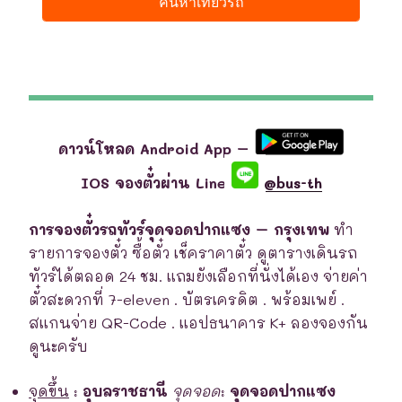
ดาวน์โหลด Android App –
IOS จองตั๋วผ่าน Line
@bus-th
การจองตั๋วรถทัวร์จุดจอดปากแซง – กรุงเทพ
ทำ
รายการจองตั๋ว ซื้อตั๋ว เช็คราคาตั๋ว ดูตารางเดินรถ
ทัวร์ได้ตลอด 24 ชม. แถมยังเลือกที่นั่งได้เอง จ่ายค่า
ตั๋วสะดวกที่ 7-eleven . บัตรเครดิต . พร้อมเพย์ .
สแกนจ่าย QR-Code . แอปธนาคาร K+ ลองจองกัน
ดูนะครับ
จุดขึ้น
:
อุบลราชธานี
จุดจอด
:
จุดจอดปากแซง