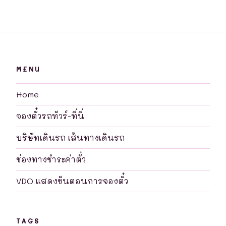
MENU
Home
จองตั๋วรถทัวร์-ที่นี่
บริษัทเดินรถ เส้นทางเดินรถ
ช่องทางชำระค่าตั๋ว
VDO แสดงขันตอนการจองตั๋ว
TAGS