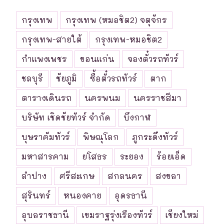
กรุงเทพ
กรุงเทพ (หมอชิต2) จตุจักร
กรุงเทพ-สายใต้
กรุงเทพ-หมอชิต2
กำแพงเพชร
ขอนแก่น
จองตั๋วรถทัวร์
ชลบุรี
ชัยภูมิ
ซื้อตั๋วรถทัวร์
ตาก
ตารางเดินรถ
นครพนม
นครราชสีมา
บริษัท เชิดชัยทัวร์ จำกัด
บึงกาฬ
บุษราคัมทัวร์
พิษณุโลก
ภูกระดึงทัวร์
มหาสารคาม
ยโสธร
ระยอง
ร้อยเอ็ด
ลำปาง
ศรีสะเกษ
สกลนคร
สงขลา
สุรินทร์
หนองคาย
อุดรธานี
อุบลราชธานี
เขมราฐรุ่งเรืองทัวร์
เชียงใหม่