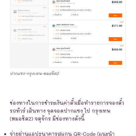
ปากแซง-กรุงเทพ-หมอชิต2
ช่องทางในการชำระเงินค่าตั๋วเมื่อทำรายการจองตั๋ว
รถทัวร์ เส้นทาง จุดจอดปากแซง ไป กรุงเทพ
(หมอชิต2) จตุจักร มีช่องทางดังนี้
จ่ายผ่านแอปธนาคารสแกน QR-Code (แนะนำ