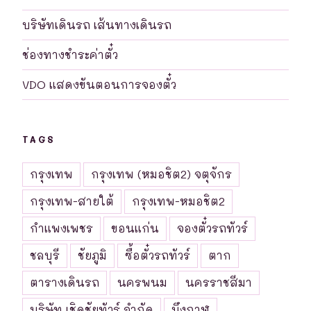
บริษัทเดินรถ เส้นทางเดินรถ
ช่องทางชำระค่าตั๋ว
VDO แสดงขันตอนการจองตั๋ว
TAGS
กรุงเทพ
กรุงเทพ (หมอชิต2) จตุจักร
กรุงเทพ-สายใต้
กรุงเทพ-หมอชิต2
กำแพงเพชร
ขอนแก่น
จองตั๋วรถทัวร์
ชลบุรี
ชัยภูมิ
ซื้อตั๋วรถทัวร์
ตาก
ตารางเดินรถ
นครพนม
นครราชสีมา
บริษัท เชิดชัยทัวร์ จำกัด
บึงกาฬ