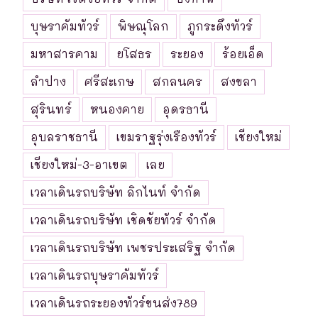
บุษราคัมทัวร์
พิษณุโลก
ภูกระดึงทัวร์
มหาสารคาม
ยโสธร
ระยอง
ร้อยเอ็ด
ลำปาง
ศรีสะเกษ
สกลนคร
สงขลา
สุรินทร์
หนองคาย
อุดรธานี
อุบลราชธานี
เขมราฐรุ่งเรืองทัวร์
เชียงใหม่
เชียงใหม่-3-อาเขต
เลย
เวลาเดินรถบริษัท ลิกไนท์ จำกัด
เวลาเดินรถบริษัท เชิดชัยทัวร์ จำกัด
เวลาเดินรถบริษัท เพชรประเสริฐ จำกัด
เวลาเดินรถบุษราคัมทัวร์
เวลาเดินรถระยองทัวร์ขนส่ง789