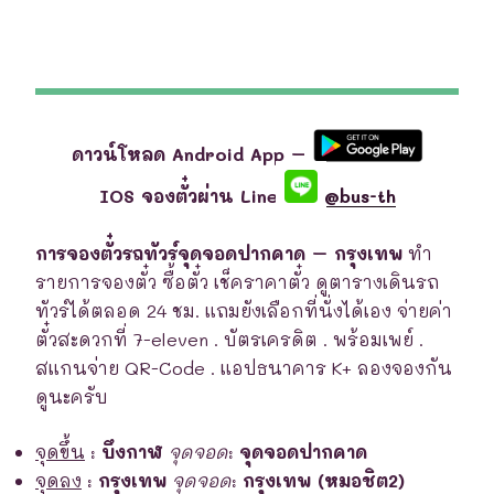
ดาวน์โหลด Android App –
IOS จองตั๋วผ่าน Line
@bus-th
การจองตั๋วรถทัวร์จุดจอดปากคาด – กรุงเทพ
ทำ
รายการจองตั๋ว ซื้อตั๋ว เช็คราคาตั๋ว ดูตารางเดินรถ
ทัวร์ได้ตลอด 24 ชม. แถมยังเลือกที่นั่งได้เอง จ่ายค่า
ตั๋วสะดวกที่ 7-eleven . บัตรเครดิต . พร้อมเพย์ .
สแกนจ่าย QR-Code . แอปธนาคาร K+ ลองจองกัน
ดูนะครับ
จุดขึ้น
:
บึงกาฬ
จุดจอด
:
จุดจอดปากคาด
จุดลง
:
กรุงเทพ
จุดจอด
:
กรุงเทพ (หมอชิต2)