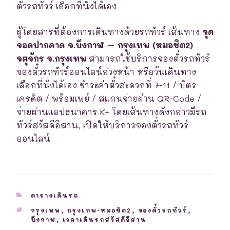
ตั๋วรถทัวร์ เลือกที่นั่งได้เอง
ผู้โดยสารที่ต้องการเดินทางด้วยรถทัวร์ เส้นทาง
จุด
จอดปากคาด จ.บึงกาฬ – กรุงเทพ (หมอชิต2)
จตุจักร จ.กรุงเทพ
สามารถใช้บริการจองตั๋วรถทัวร์
จองตั๋วรถทัวร์ออนไลน์ล่วงหน้า หรือวันเดินทาง
เลือกที่นั่งได้เอง ชำระค่าตั๋วสะดวกที่ 7-11 / บัตร
เครดิต / พร้อมเพย์ / สแกนจ่ายผ่าน QR-Code /
จ่ายผ่านแอปธนาคาร K+ โดยเส้นทางดังกล่าวมีรถ
ทัวร์สวัสดีอีสาน, เปิดให้บริการจองตั๋วรถทัวร์
ออนไลน์
CATEGORIES
ตารางเดินรถ
TAGS
กรุงเทพ
,
กรุงเทพ-หมอชิต2
,
จองตั๋วรถทัวร์
,
บึงกาฬ
,
เวลาเดินรถสวัสดีอีสาน