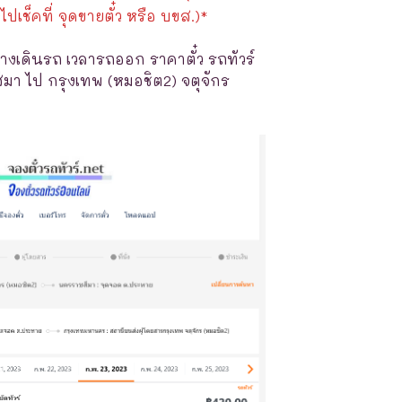
ไปเช็คที่ จุดขายตั๋ว หรือ บขส.)*
างเดินรถ เวลารถออก ราคาตั๋ว รถทัวร์
มา ไป กรุงเทพ (หมอชิต2) จตุจักร