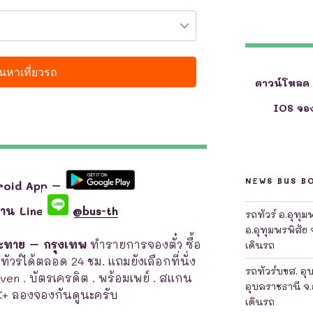
ดาวน์โหลด
IOS จอง
NEWS BUS B
roid App –
ผ่าน Line
@bus-th
รถทัวร์ อ.อุทุ
อ.อุทุมพรพิสัย 
ระทาย – กรุงเทพ
ทำรายการจองตั๋ว ซื้อ
เดินรถ
ถทัวร์ได้ตลอด 24 ชม. แถมยังเลือกที่นั่ง
รถทัวร์บขส. อุ
leven . บัตรเครดิต . พร้อมเพย์ . สแกน
อุบลราชธานี จ.
K+ ลองจองกันดูนะครับ
เดินรถ