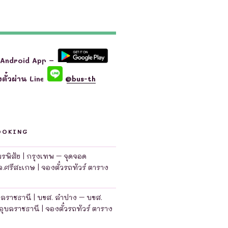
 Android App –
ตั๋วผ่าน Line
@bus-th
OOKING
มพรพิสัย | กรุงเทพ – จุดจอด
จ.ศรีสะเกษ | จองตั๋วรถทัวร์ ตาราง
บลราชธานี | บขส. ลำปาง – บขส.
อุบลราชธานี | จองตั๋วรถทัวร์ ตาราง