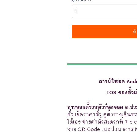
ดาวน์โหลด And
IOS จองตั๋ว
การจองตั๋วรถทัวร์จุดจอด ต.ป
ตั๋ว เช็คราคาตั๋ว ดูตารางเดินร
ได้เอง จ่ายค่าตั๋วสะดวกที่ 7-e
จ่าย QR-Code . แอปธนาคาร 