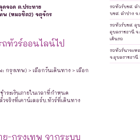
จุดจอด ต.ประทาย
รถทัวร์บขส. ลำป
บขส. ลำปาง จ.ล
เทพ (หมอชิต2) จตุจักร
รถทัวร์บขส. อุ
อุบลราชธานี จ.
เดินรถ
รถทัวร์ออนไลน์ไป
รถทัวร์นาจะห
จ.อุบลราชธานี 
พ: กรุงเทพ) > เลือกวันเดินทาง > เลือก
างชำระเงินภายในเวลาที่กำหนด
จริงที่เคาน์เตอร์บ.ทัวร์ที่เดินทาง
าย-กรุงเทพ จากระบบ