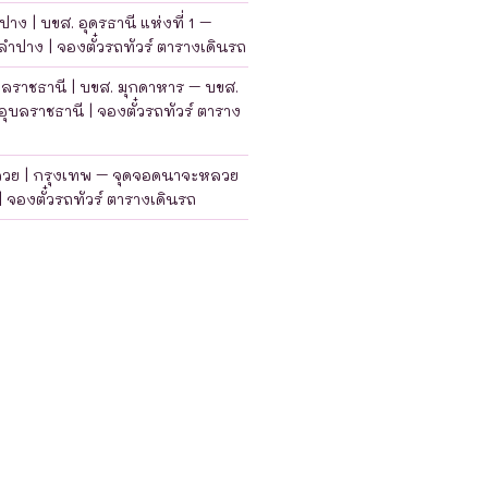
าง | บขส. อุดรธานี แห่งที่ 1 –
ำปาง | จองตั๋วรถทัวร์ ตารางเดินรถ
บลราชธานี | บขส. มุกดาหาร – บขส.
อุบลราชธานี | จองตั๋วรถทัวร์ ตาราง
ลวย | กรุงเทพ – จุดจอดนาจะหลวย
| จองตั๋วรถทัวร์ ตารางเดินรถ