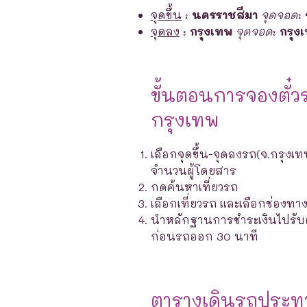
จุดขึ้น
:
นครราชสีมา
จุดจอด
:
จุดลง
:
กรุงเทพ
จุดจอด
:
กรุง
ขั้นตอนการจองตั๋ว
กรุงเทพ
เลือกจุดขึ้น-จุดลงรถ(จ.กรุงเท
จำนวนผู้โดยสาร
กดค้นหาเที่ยวรถ
เลือกเที่ยวรถ และเลือกช่องท
นำหลักฐานการชำระเงินไปรับตั๋ว
ก่อนรถออก 30 นาที
ตารางเดินรถประท