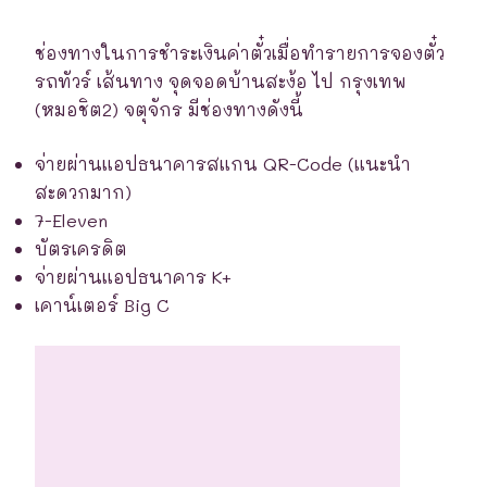
ช่องทางในการชำระเงินค่าตั๋วเมื่อทำรายการจองตั๋ว
รถทัวร์ เส้นทาง จุดจอดบ้านสะง้อ ไป กรุงเทพ
(หมอชิต2) จตุจักร มีช่องทางดังนี้
จ่ายผ่านแอปธนาคารสแกน QR-Code (แนะนำ
สะดวกมาก)
7-Eleven
บัตรเครดิต
จ่ายผ่านแอปธนาคาร K+
เคาน์เตอร์ Big C