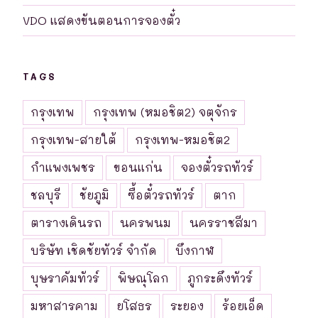
VDO แสดงขันตอนการจองตั๋ว
TAGS
กรุงเทพ
กรุงเทพ (หมอชิต2) จตุจักร
กรุงเทพ-สายใต้
กรุงเทพ-หมอชิต2
กำแพงเพชร
ขอนแก่น
จองตั๋วรถทัวร์
ชลบุรี
ชัยภูมิ
ซื้อตั๋วรถทัวร์
ตาก
ตารางเดินรถ
นครพนม
นครราชสีมา
บริษัท เชิดชัยทัวร์ จำกัด
บึงกาฬ
บุษราคัมทัวร์
พิษณุโลก
ภูกระดึงทัวร์
มหาสารคาม
ยโสธร
ระยอง
ร้อยเอ็ด