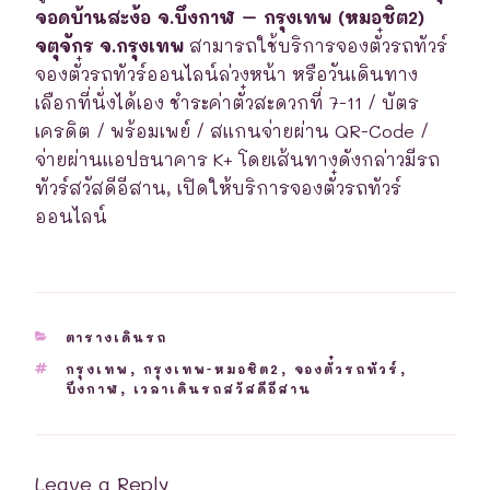
จอดบ้านสะง้อ จ.บึงกาฬ – กรุงเทพ (หมอชิต2)
จตุจักร จ.กรุงเทพ
สามารถใช้บริการจองตั๋วรถทัวร์
จองตั๋วรถทัวร์ออนไลน์ล่วงหน้า หรือวันเดินทาง
เลือกที่นั่งได้เอง ชำระค่าตั๋วสะดวกที่ 7-11 / บัตร
เครดิต / พร้อมเพย์ / สแกนจ่ายผ่าน QR-Code /
จ่ายผ่านแอปธนาคาร K+ โดยเส้นทางดังกล่าวมีรถ
ทัวร์สวัสดีอีสาน, เปิดให้บริการจองตั๋วรถทัวร์
ออนไลน์
CATEGORIES
ตารางเดินรถ
TAGS
กรุงเทพ
,
กรุงเทพ-หมอชิต2
,
จองตั๋วรถทัวร์
,
บึงกาฬ
,
เวลาเดินรถสวัสดีอีสาน
Leave a Reply