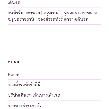
เดินรถ
รถทัวร์นาจะหลวย | กรุงเทพ – จุดจอดนาจะหลวย
จ.อุบลราชธานี | จองตั๋วรถทัวร์ ตารางเดินรถ
MENU
Home
จองตั๋วรถทัวร์-ที่นี่
บริษัทเดินรถ เส้นทางเดินรถ
ช่องทางชำระค่าตั๋ว