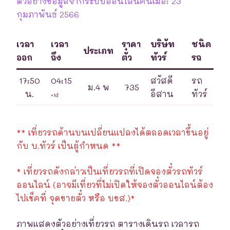
ตัวอย่างข้อมูลจากระบบออนไลน์ค้นเมื่อ: 23
กุมภาพันธ์ 2566
เวลา
เวลา
ราคา
บริษัท
ชนิด
ประเภท
ออก
ถึง
ตั๋ว
ทัวร์
รถ
17:50
04:15
สวัสดี
รถ
ม.4 พ
735
น.
อีสาน
ทัวร์
+1d
** เที่ยวรถด้านบนเปลี่ยนแปลงได้ตลอดเวลาขึ้นอยู่
กับ บ.ทัวร์ เป็นผู้กำหนด **
* เที่ยวรถดังกล่าวเป็นเที่ยวรถที่เปิดจองตั๋วรถทัวร์
ออนไลน์ (อาจมีเที่ยวที่ไม่เปิดให้จองตั๋วออนไลน์ต้อง
ไปเช็คที่ จุดขายตั๋ว หรือ บขส.)*
ภาพแสดงตัวอย่างเที่ยวรถ ตารางเดินรถ เวลารถ