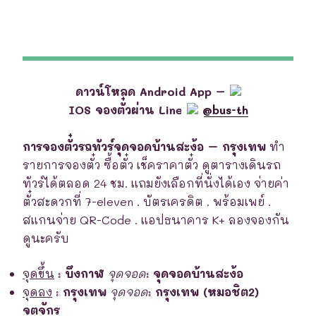
ดาวน์โหลด Android App –
IOS จองตั๋วผ่าน Line
@bus-th
การจองตั๋วรถทัวร์จุดจอดบ้านสะง้อ – กรุงเทพ
ทำ
รายการจองตั๋ว ซื้อตั๋ว เช็คราคาตั๋ว ดูตารางเดินรถ
ทัวร์ได้ตลอด 24 ชม. แถมยังเลือกที่นั่งได้เอง จ่ายค่า
ตั๋วสะดวกที่ 7-eleven . บัตรเครดิต . พร้อมเพย์ .
สแกนจ่าย QR-Code . แอปธนาคาร K+ ลองจองกัน
ดูนะครับ
จุดขึ้น
:
บึงกาฬ
จุดจอด
:
จุดจอดบ้านสะง้อ
จุดลง
:
กรุงเทพ
จุดจอด
:
กรุงเทพ (หมอชิต2)
จตุจักร