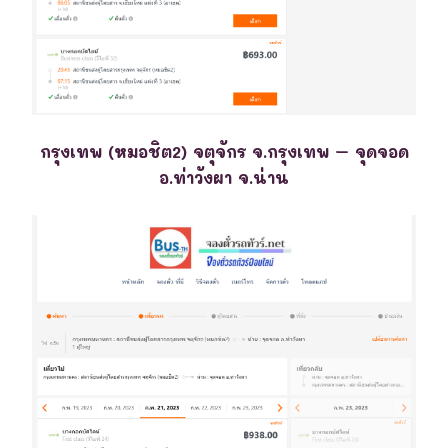
กรุงเทพ (หมอชิต2) จตุจักร จ.กรุงเทพ – จุดจอด
อ.ท่าวังผา จ.น่าน