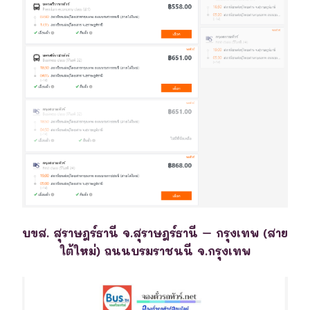
บขส. สุราษฎร์ธานี จ.สุราษฎร์ธานี – กรุงเทพ (สาย
ใต้ใหม่) ถนนบรมราชนนี จ.กรุงเทพ