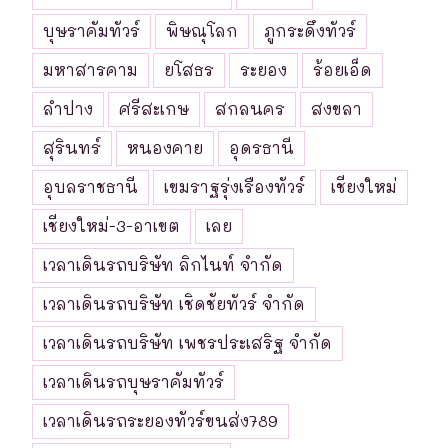
บุษราคัมทัวร์
พิษณุโลก
ภูกระดึงทัวร์
มหาสารคาม
ยโสธร
ระยอง
ร้อยเอ็ด
ลำปาง
ศรีสะเกษ
สกลนคร
สงขลา
สุรินทร์
หนองคาย
อุดรธานี
อุบลราชธานี
เขมราฐรุ่งเรืองทัวร์
เชียงใหม่
เชียงใหม่-3-อาเขต
เลย
เวลาเดินรถบริษัท ลิกไนท์ จำกัด
เวลาเดินรถบริษัท เชิดชัยทัวร์ จำกัด
เวลาเดินรถบริษัท เพชรประเสริฐ จำกัด
เวลาเดินรถบุษราคัมทัวร์
เวลาเดินรถระยองทัวร์ขนส่ง789