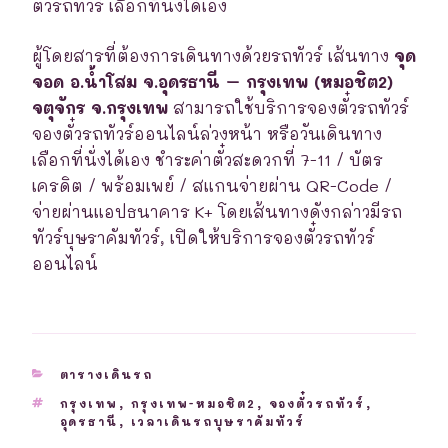
ตั๋วรถทัวร์ เลือกที่นั่งได้เอง
ผู้โดยสารที่ต้องการเดินทางด้วยรถทัวร์ เส้นทาง
จุด
จอด อ.น้ำโสม จ.อุดรธานี – กรุงเทพ (หมอชิต2)
จตุจักร จ.กรุงเทพ
สามารถใช้บริการจองตั๋วรถทัวร์
จองตั๋วรถทัวร์ออนไลน์ล่วงหน้า หรือวันเดินทาง
เลือกที่นั่งได้เอง ชำระค่าตั๋วสะดวกที่ 7-11 / บัตร
เครดิต / พร้อมเพย์ / สแกนจ่ายผ่าน QR-Code /
จ่ายผ่านแอปธนาคาร K+ โดยเส้นทางดังกล่าวมีรถ
ทัวร์บุษราคัมทัวร์, เปิดให้บริการจองตั๋วรถทัวร์
ออนไลน์
CATEGORIES
ตารางเดินรถ
TAGS
กรุงเทพ
,
กรุงเทพ-หมอชิต2
,
จองตั๋วรถทัวร์
,
อุดรธานี
,
เวลาเดินรถบุษราคัมทัวร์