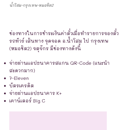
น้ำโสม-กรุงเทพ-หมอชิต2
ช่องทางในการชำระเงินค่าตั๋วเมื่อทำรายการจองตั๋ว
รถทัวร์ เส้นทาง จุดจอด อ.น้ำโสม ไป กรุงเทพ
(หมอชิต2) จตุจักร มีช่องทางดังนี้
จ่ายผ่านแอปธนาคารสแกน QR-Code (แนะนำ
สะดวกมาก)
7-Eleven
บัตรเครดิต
จ่ายผ่านแอปธนาคาร K+
เคาน์เตอร์ Big C