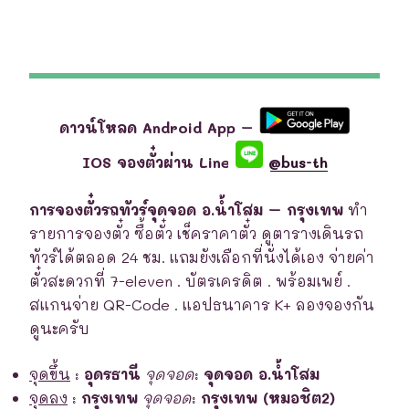
ดาวน์โหลด Android App –
IOS จองตั๋วผ่าน Line
@bus-th
การจองตั๋วรถทัวร์จุดจอด อ.น้ำโสม – กรุงเทพ
ทำ
รายการจองตั๋ว ซื้อตั๋ว เช็คราคาตั๋ว ดูตารางเดินรถ
ทัวร์ได้ตลอด 24 ชม. แถมยังเลือกที่นั่งได้เอง จ่ายค่า
ตั๋วสะดวกที่ 7-eleven . บัตรเครดิต . พร้อมเพย์ .
สแกนจ่าย QR-Code . แอปธนาคาร K+ ลองจองกัน
ดูนะครับ
จุดขึ้น
:
อุดรธานี
จุดจอด
:
จุดจอด อ.น้ำโสม
จุดลง
:
กรุงเทพ
จุดจอด
:
กรุงเทพ (หมอชิต2)