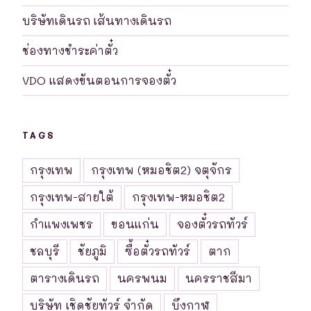
บริษัทเดินรถ เส้นทางเดินรถ
ช่องทางชำระค่าตั๋ว
VDO แสดงขันตอนการจองตั๋ว
TAGS
กรุงเทพ
กรุงเทพ (หมอชิต2) จตุจักร
กรุงเทพ-สายใต้
กรุงเทพ-หมอชิต2
กำแพงเพชร
ขอนแก่น
จองตั๋วรถทัวร์
ชลบุรี
ชัยภูมิ
ซื้อตั๋วรถทัวร์
ตาก
ตารางเดินรถ
นครพนม
นครราชสีมา
บริษัท เชิดชัยทัวร์ จำกัด
บึงกาฬ