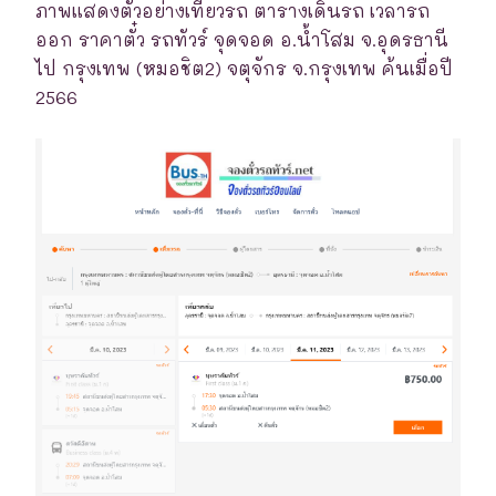
ภาพแสดงตัวอย่างเที่ยวรถ ตารางเดินรถ เวลารถ
ออก ราคาตั๋ว รถทัวร์ จุดจอด อ.น้ำโสม จ.อุดรธานี
ไป กรุงเทพ (หมอชิต2) จตุจักร จ.กรุงเทพ ค้นเมื่อปี
2566