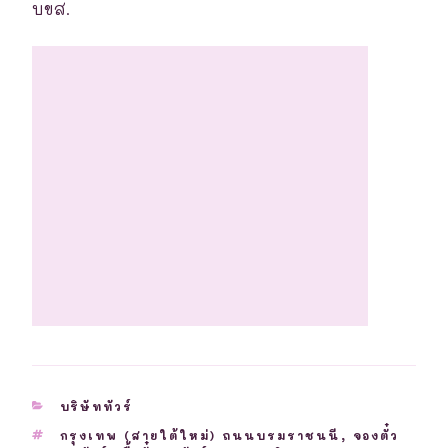
บขส.
CATEGORIES
บริษัททัวร์
TAGS
กรุงเทพ (สายใต้ใหม่) ถนนบรมราชนนี
,
จองตั๋ว