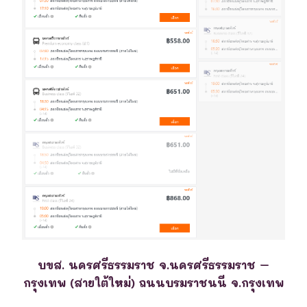
บขส. นครศรีธรรมราช จ.นครศรีธรรมราช –
กรุงเทพ (สายใต้ใหม่) ถนนบรมราชนนี จ.กรุงเทพ