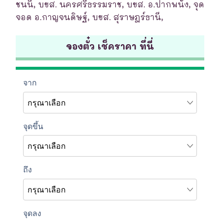
ชนนี, บขส. นครศรีธรรมราช, บขส. อ.ปากพนัง, จุด
จอด อ.กาญจนดิษฐ์, บขส. สุราษฎร์ธานี,
จองตั๋ว เช็คราคา ที่นี่