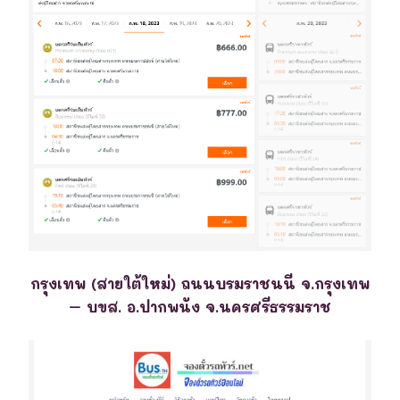
กรุงเทพ (สายใต้ใหม่) ถนนบรมราชนนี จ.กรุงเทพ
– บขส. อ.ปากพนัง จ.นครศรีธรรมราช