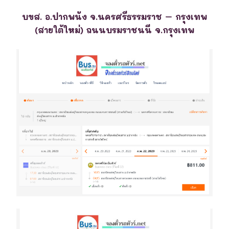
บขส. อ.ปากพนัง จ.นครศรีธรรมราช – กรุงเทพ
(สายใต้ใหม่) ถนนบรมราชนนี จ.กรุงเทพ