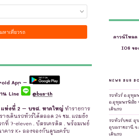
ดาวน์โหลด
IOS จอง
NEWS BUS B
roid App –
ผ่าน Line
@bus-th
รถทัวร์ อ.อุทุ
อ.อุทุมพรพิสัย 
 แห่งที่ 2 – บขส. หาดใหญ่
ทำรายการ
เดินรถ
ดูตารางเดินรถทัวร์ได้ตลอด 24 ชม. แถมยัง
รถทัวร์บขส. อุ
ะดวกที่ 7-eleven . บัตรเครดิต . พร้อมเพย์
อุบลราชธานี จ.
นาคาร K+ ลองจองกันดูนะครับ
เดินรถ