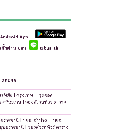
 Android App –
ตั๋วผ่าน Line
@bus-th
OOKING
มพรพิสัย | กรุงเทพ – จุดจอด
จ.ศรีสะเกษ | จองตั๋วรถทัวร์ ตาราง
บลราชธานี | บขส. ลำปาง – บขส.
อุบลราชธานี | จองตั๋วรถทัวร์ ตาราง