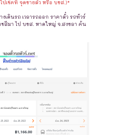
ไปเช็คที่ จุดขายตั๋ว หรือ บขส.)*
างเดินรถ เวลารถออก ราคาตั๋ว รถทัวร์
าชสีมา ไป บขส. หาดใหญ่ จ.สงขลา ค้น