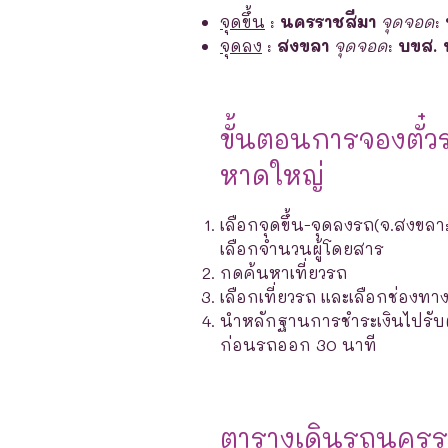
จุดขึ้น
:
นครราชสีมา
จุดจอด
:
จุดลง
:
สงขลา
จุดจอด
:
บขส. 
ขั้นตอนการจองตั๋ว
หาดใหญ่
เลือกจุดขึ้น-จุดลงรถ(จ.สงขลา
เลือกจำนวนผู้โดยสาร
กดค้นหาเที่ยวรถ
เลือกเที่ยวรถ และเลือกช่องท
นำหลักฐานการชำระเงินไปรับตั๋ว
ก่อนรถออก 30 นาที
ตารางเดินรถนครราช