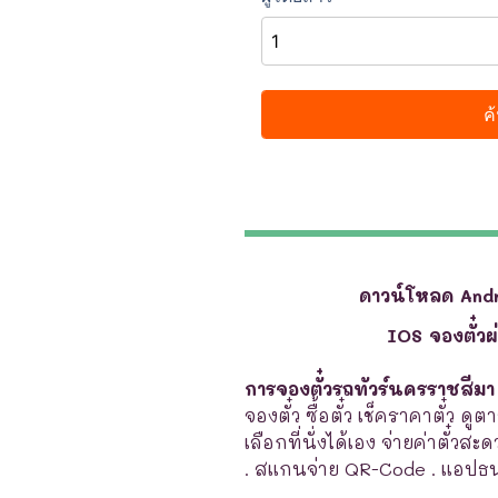
ดาวน์โหลด And
IOS จองตั๋ว
การจองตั๋วรถทัวร์นครราชสีมา
จองตั๋ว ซื้อตั๋ว เช็คราคาตั๋ว 
เลือกที่นั่งได้เอง จ่ายค่าตั๋วส
. สแกนจ่าย QR-Code . แอปธ