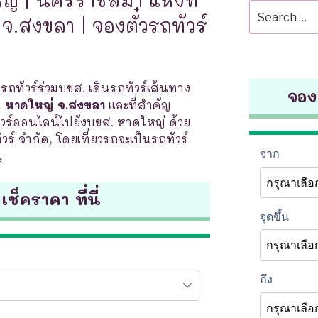
Search
จ.สงขลา | จองตั๋วรถทัวร์
for:
ถทัวร์ร่วมบขส. เดินรถทัวร์เส้นทาง
จองต
. หาดใหญ่ จ.สงขลา
และที่สำคัญ
ร์ออนไลน์ไปยังบขส. หาดใหญ่ ด้วย
งทัวร์ จำกัด, โดยเที่ยวรถจะเป็นรถทัวร์
,
 เช็คราคา ที่นี่