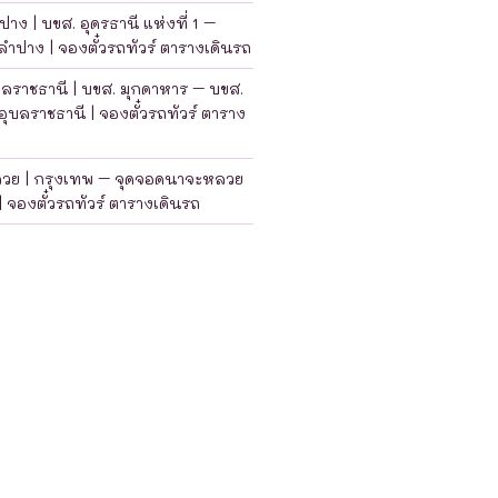
าง | บขส. อุดรธานี แห่งที่ 1 –
ำปาง | จองตั๋วรถทัวร์ ตารางเดินรถ
บลราชธานี | บขส. มุกดาหาร – บขส.
อุบลราชธานี | จองตั๋วรถทัวร์ ตาราง
ลวย | กรุงเทพ – จุดจอดนาจะหลวย
| จองตั๋วรถทัวร์ ตารางเดินรถ