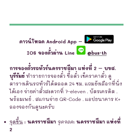
ดาวน์โหลด Android App –
IOS จองตั๋วผ่าน Line
@bus-th
การจองตั๋วรถทัวร์นครราชสีมา แห่งที่ 2 – บขส.
บุรีรัมย์
ทำรายการจองตั๋ว ซื้อตั๋ว เช็คราคาตั๋ว ดู
ตารางเดินรถทัวร์ได้ตลอด 24 ชม. แถมยังเลือกที่นั่ง
ได้เอง จ่ายค่าตั๋วสะดวกที่ 7-eleven . บัตรเครดิต .
พร้อมเพย์ . สแกนจ่าย QR-Code . แอปธนาคาร K+
ลองจองกันดูนะครับ
จุดขึ้น
:
นครราชสีมา
จุดจอด
:
นครราชสีมา แห่งที่
2