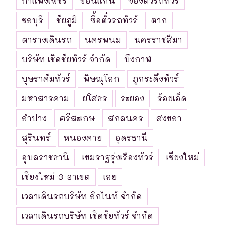
กำแพงเพชร
ขอนแก่น
จองตั๋วรถทัวร์
ชลบุรี
ชัยภูมิ
ซื้อตั๋วรถทัวร์
ตาก
ตารางเดินรถ
นครพนม
นครราชสีมา
บริษัท เชิดชัยทัวร์ จำกัด
บึงกาฬ
บุษราคัมทัวร์
พิษณุโลก
ภูกระดึงทัวร์
มหาสารคาม
ยโสธร
ระยอง
ร้อยเอ็ด
ลำปาง
ศรีสะเกษ
สกลนคร
สงขลา
สุรินทร์
หนองคาย
อุดรธานี
อุบลราชธานี
เขมราฐรุ่งเรืองทัวร์
เชียงใหม่
เชียงใหม่-3-อาเขต
เลย
เวลาเดินรถบริษัท ลิกไนท์ จำกัด
เวลาเดินรถบริษัท เชิดชัยทัวร์ จำกัด