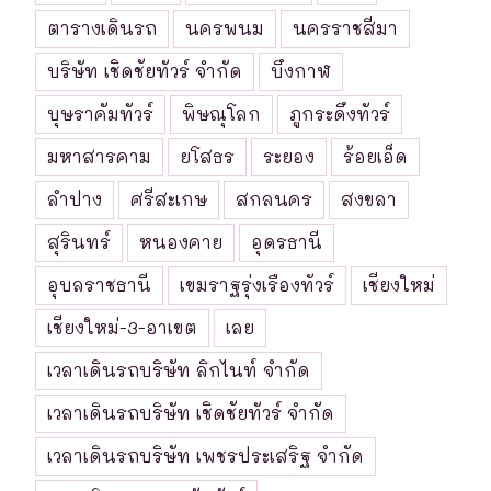
ตารางเดินรถ
นครพนม
นครราชสีมา
บริษัท เชิดชัยทัวร์ จำกัด
บึงกาฬ
บุษราคัมทัวร์
พิษณุโลก
ภูกระดึงทัวร์
มหาสารคาม
ยโสธร
ระยอง
ร้อยเอ็ด
ลำปาง
ศรีสะเกษ
สกลนคร
สงขลา
สุรินทร์
หนองคาย
อุดรธานี
อุบลราชธานี
เขมราฐรุ่งเรืองทัวร์
เชียงใหม่
เชียงใหม่-3-อาเขต
เลย
เวลาเดินรถบริษัท ลิกไนท์ จำกัด
เวลาเดินรถบริษัท เชิดชัยทัวร์ จำกัด
เวลาเดินรถบริษัท เพชรประเสริฐ จำกัด