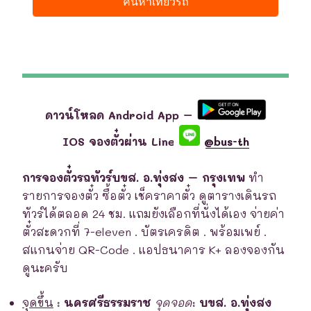
ดาวน์โหลด Android App –
IOS จองตั๋วผ่าน Line
@bus-th
การจองตั๋วรถทัวร์บขส. อ.ทุ่งสง – กรุงเทพ
ทำ
รายการจองตั๋ว ซื้อตั๋ว เช็คราคาตั๋ว ดูตารางเดินรถ
ทัวร์ได้ตลอด 24 ชม. แถมยังเลือกที่นั่งได้เอง จ่ายค่า
ตั๋วสะดวกที่ 7-eleven . บัตรเครดิต . พร้อมเพย์ .
สแกนจ่าย QR-Code . แอปธนาคาร K+ ลองจองกัน
ดูนะครับ
จุดขึ้น
:
นครศรีธรรมราช
จุดจอด
:
บขส. อ.ทุ่งสง