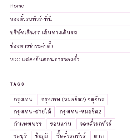
Home
จองตั๋วรถทัวร์-ที่นี่
บริษัทเดินรถ เส้นทางเดินรถ
ช่องทางชำระค่าตั๋ว
VDO แสดงขันตอนการจองตั๋ว
TAGS
กรุงเทพ
กรุงเทพ (หมอชิต2) จตุจักร
กรุงเทพ-สายใต้
กรุงเทพ-หมอชิต2
กำแพงเพชร
ขอนแก่น
จองตั๋วรถทัวร์
ชลบุรี
ชัยภูมิ
ซื้อตั๋วรถทัวร์
ตาก