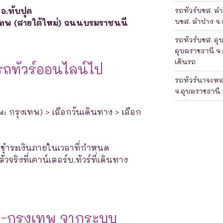
อ.ทับปุด
รถทัวร์บขส. ลำป
บขส. ลำปาง จ.ล
เทพ (สายใต้ใหม่) ถนนบรมราชนนี
รถทัวร์บขส. อุ
อุบลราชธานี จ.
เดินรถ
รถทัวร์ออนไลน์ไป
รถทัวร์นาจะห
จ.อุบลราชธานี 
พ: กรุงเทพ) > เลือกวันเดินทาง > เลือก
างชำระเงินภายในเวลาที่กำหนด
จริงที่เคาน์เตอร์บ.ทัวร์ที่เดินทาง
ด-กรุงเทพ จากระบบ