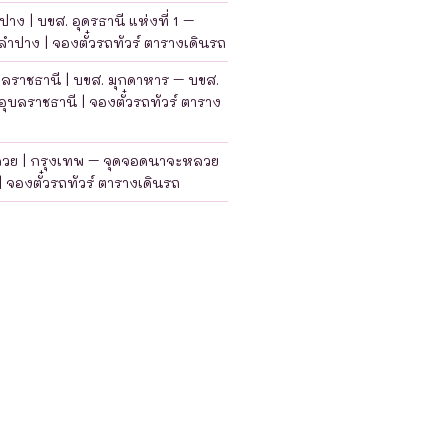
าง | บขส. อุดรธานี แห่งที่ 1 –
ำปาง | จองตั๋วรถทัวร์ ตารางเดินรถ
บลราชธานี | บขส. มุกดาหาร – บขส.
อุบลราชธานี | จองตั๋วรถทัวร์ ตาราง
ลวย | กรุงเทพ – จุดจอดนาจะหลวย
| จองตั๋วรถทัวร์ ตารางเดินรถ