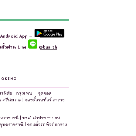
 Android App –
ตั๋วผ่าน Line
@bus-th
OOKING
มพรพิสัย | กรุงเทพ – จุดจอด
จ.ศรีสะเกษ | จองตั๋วรถทัวร์ ตาราง
บลราชธานี | บขส. ลำปาง – บขส.
อุบลราชธานี | จองตั๋วรถทัวร์ ตาราง