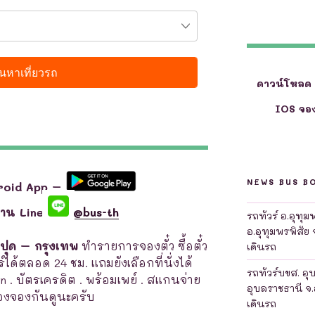
ดาวน์โหลด
IOS จอง
NEWS BUS B
roid App –
ผ่าน Line
@bus-th
รถทัวร์ อ.อุทุ
อ.อุทุมพรพิสัย 
บปุด – กรุงเทพ
ทำรายการจองตั๋ว ซื้อตั๋ว
เดินรถ
์ได้ตลอด 24 ชม. แถมยังเลือกที่นั่งได้
รถทัวร์บขส. อุ
en . บัตรเครดิต . พร้อมเพย์ . สแกนจ่าย
อุบลราชธานี จ.
งจองกันดูนะครับ
เดินรถ