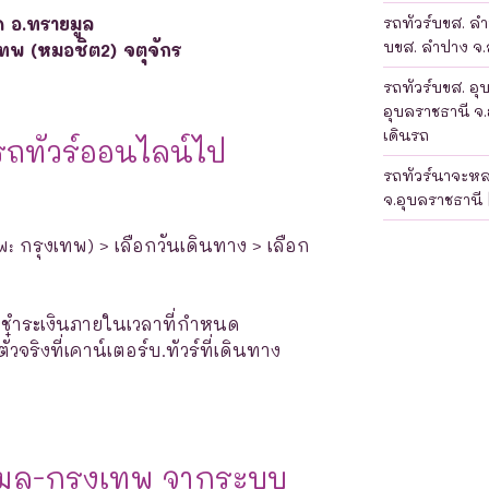
ด อ.ทรายมูล
รถทัวร์บขส. ลำป
บขส. ลำปาง จ.ล
เทพ (หมอชิต2) จตุจักร
รถทัวร์บขส. อุ
อุบลราชธานี จ.
เดินรถ
รถทัวร์ออนไลน์ไป
รถทัวร์นาจะห
จ.อุบลราชธานี 
พ: กรุงเทพ) > เลือกวันเดินทาง > เลือก
างชำระเงินภายในเวลาที่กำหนด
จริงที่เคาน์เตอร์บ.ทัวร์ที่เดินทาง
มูล-กรุงเทพ จากระบบ