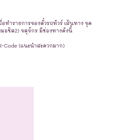
มื่อทำรายการจองตั๋วรถทัวร์ เส้นทาง จุด
อชิต2) จตุจักร มีช่องทางดังนี้
R-Code (แนะนำสะดวกมาก)