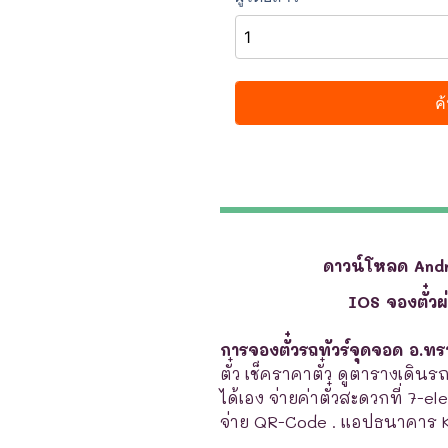
ดาวน์โหลด And
IOS จองตั๋ว
การจองตั๋วรถทัวร์จุดจอด อ.ท
ตั๋ว เช็คราคาตั๋ว ดูตารางเดินร
ได้เอง จ่ายค่าตั๋วสะดวกที่ 7-e
จ่าย QR-Code . แอปธนาคาร 