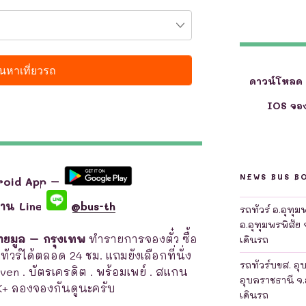
ดาวน์โหลด
IOS จอง
NEWS BUS B
roid App –
ผ่าน Line
@bus-th
รถทัวร์ อ.อุทุ
อ.อุทุมพรพิสัย 
รายมูล – กรุงเทพ
ทำรายการจองตั๋ว ซื้อ
เดินรถ
ถทัวร์ได้ตลอด 24 ชม. แถมยังเลือกที่นั่ง
รถทัวร์บขส. อุ
leven . บัตรเครดิต . พร้อมเพย์ . สแกน
อุบลราชธานี จ.
K+ ลองจองกันดูนะครับ
เดินรถ