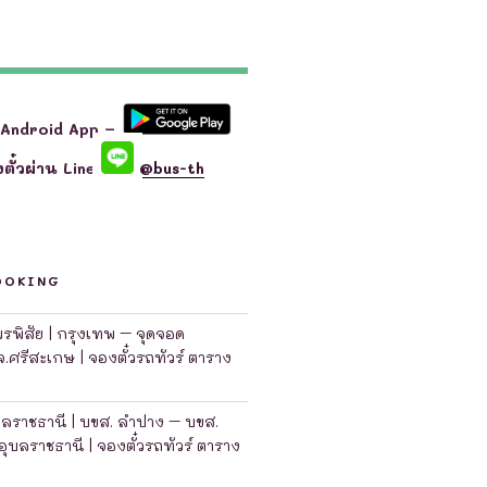
 Android App –
ตั๋วผ่าน Line
@bus-th
OOKING
มพรพิสัย | กรุงเทพ – จุดจอด
จ.ศรีสะเกษ | จองตั๋วรถทัวร์ ตาราง
บลราชธานี | บขส. ลำปาง – บขส.
อุบลราชธานี | จองตั๋วรถทัวร์ ตาราง