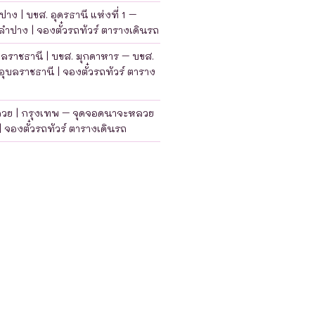
าง | บขส. อุดรธานี แห่งที่ 1 –
ำปาง | จองตั๋วรถทัวร์ ตารางเดินรถ
บลราชธานี | บขส. มุกดาหาร – บขส.
อุบลราชธานี | จองตั๋วรถทัวร์ ตาราง
ลวย | กรุงเทพ – จุดจอดนาจะหลวย
| จองตั๋วรถทัวร์ ตารางเดินรถ