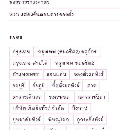
ช่องทางชำระค่าตั๋ว
VDO แสดงขันตอนการจองตั๋ว
TAGS
กรุงเทพ
กรุงเทพ (หมอชิต2) จตุจักร
กรุงเทพ-สายใต้
กรุงเทพ-หมอชิต2
กำแพงเพชร
ขอนแก่น
จองตั๋วรถทัวร์
ชลบุรี
ชัยภูมิ
ซื้อตั๋วรถทัวร์
ตาก
ตารางเดินรถ
นครพนม
นครราชสีมา
บริษัท เชิดชัยทัวร์ จำกัด
บึงกาฬ
บุษราคัมทัวร์
พิษณุโลก
ภูกระดึงทัวร์