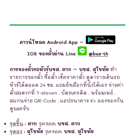
ดาวน์โหลด Android App –
IOS จองตั๋วผ่าน Line
@bus-th
การจองตั๋วรถทัวร์บขส. ตาก – บขส. สุโขทัย
ทำ
รายการจองตั๋ว ซื้อตั๋ว เช็คราคาตั๋ว ดูตารางเดินรถ
ทัวร์ได้ตลอด 24 ชม. แถมยังเลือกที่นั่งได้เอง จ่ายค่า
ตั๋วสะดวกที่ 7-eleven . บัตรเครดิต . พร้อมเพย์ .
สแกนจ่าย QR-Code . แอปธนาคาร K+ ลองจองกัน
ดูนะครับ
จุดขึ้น
:
ตาก
จุดจอด
:
บขส. ตาก
จุดลง
:
สุโขทัย
จุดจอด
:
บขส. สุโขทัย