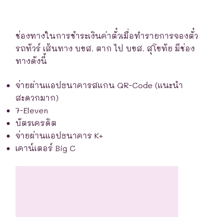
ช่องทางในการชำระเงินค่าตั๋วเมื่อทำรายการจองตั๋ว
รถทัวร์ เส้นทาง บขส. ตาก ไป บขส. สุโขทัย มีช่อง
ทางดังนี้
จ่ายผ่านแอปธนาคารสแกน QR-Code (แนะนำ
สะดวกมาก)
7-Eleven
บัตรเครดิต
จ่ายผ่านแอปธนาคาร K+
เคาน์เตอร์ Big C