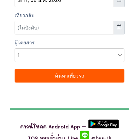
ดาวน์โหลด Android App –
IOS จองตั๋วผ่าน Line
@bus-th