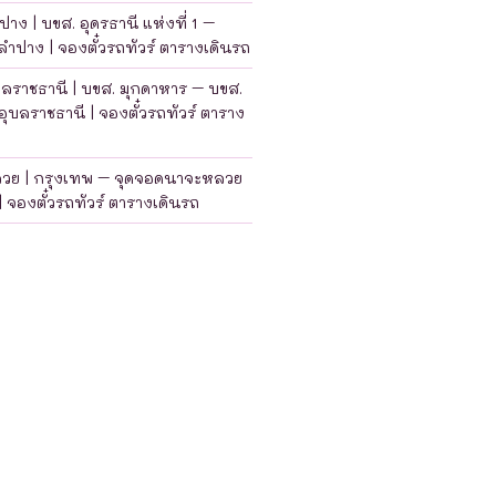
าง | บขส. อุดรธานี แห่งที่ 1 –
ำปาง | จองตั๋วรถทัวร์ ตารางเดินรถ
บลราชธานี | บขส. มุกดาหาร – บขส.
อุบลราชธานี | จองตั๋วรถทัวร์ ตาราง
ลวย | กรุงเทพ – จุดจอดนาจะหลวย
| จองตั๋วรถทัวร์ ตารางเดินรถ