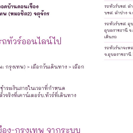
จอดบ้านดอนเขือง
รถทัวร์บขส. ลำป
บขส. ลำปาง จ.ล
เทพ (หมอชิต2) จตุจักร
รถทัวร์บขส. อุ
อุบลราชธานี จ.
เดินรถ
รถทัวร์ออนไลน์ไป
รถทัวร์นาจะห
จ.อุบลราชธานี 
พ: กรุงเทพ) > เลือกวันเดินทาง > เลือก
างชำระเงินภายในเวลาที่กำหนด
จริงที่เคาน์เตอร์บ.ทัวร์ที่เดินทาง
ขือง-กรุงเทพ จากระบบ