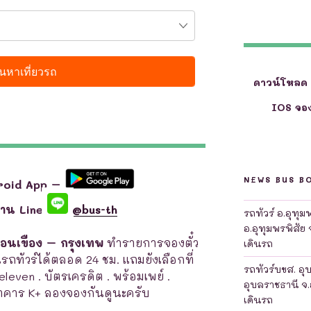
ดาวน์โหลด
IOS จอง
NEWS BUS B
roid App –
ผ่าน Line
@bus-th
รถทัวร์ อ.อุทุ
อ.อุทุมพรพิสัย 
ดอนเขือง – กรุงเทพ
ทำรายการจองตั๋ว
เดินรถ
ดินรถทัวร์ได้ตลอด 24 ชม. แถมยังเลือกที่
รถทัวร์บขส. อุ
7-eleven . บัตรเครดิต . พร้อมเพย์ .
อุบลราชธานี จ.
คาร K+ ลองจองกันดูนะครับ
เดินรถ