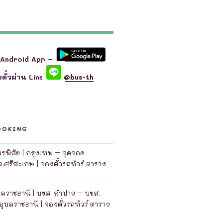
 Android App –
ตั๋วผ่าน Line
@bus-th
OOKING
มพรพิสัย | กรุงเทพ – จุดจอด
จ.ศรีสะเกษ | จองตั๋วรถทัวร์ ตาราง
บลราชธานี | บขส. ลำปาง – บขส.
อุบลราชธานี | จองตั๋วรถทัวร์ ตาราง