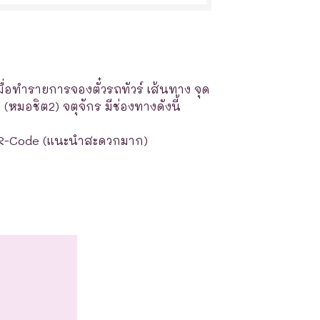
มื่อทำรายการจองตั๋วรถทัวร์ เส้นทาง จุด
หมอชิต2) จตุจักร มีช่องทางดังนี้
R-Code (แนะนำสะดวกมาก)