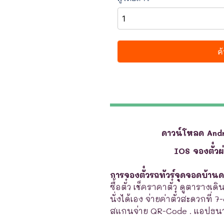
ดาวน์โหลด And
IOS จองตั๋ว
การจองตั๋วรถทัวร์จุดจอดบ้าน
ซื้อตั๋ว เช็คราคาตั๋ว ดูตารางเ
นั่งได้เอง จ่ายค่าตั๋วสะดวกที่ 
สแกนจ่าย QR-Code . แอปธนา