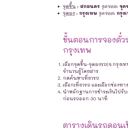
จุดขึ้น
:
สกลนคร
จุดจอด
:
จุด
จุดลง
:
กรุงเทพ
จุดจอด
:
กรุง
ขั้นตอนการจองตั๋ว
กรุงเทพ
เลือกจุดขึ้น-จุดลงรถ(จ.กรุงเท
จำนวนผู้โดยสาร
กดค้นหาเที่ยวรถ
เลือกเที่ยวรถ และเลือกช่องท
นำหลักฐานการชำระเงินไปรับตั๋ว
ก่อนรถออก 30 นาที
ตารางเดินรถดอนเ