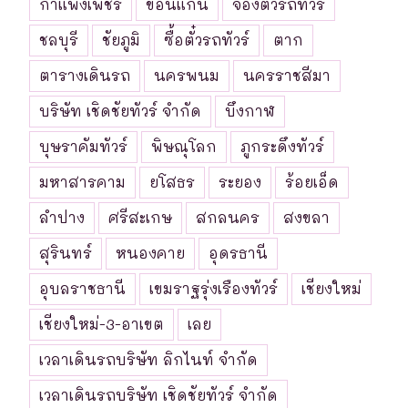
กำแพงเพชร
ขอนแก่น
จองตั๋วรถทัวร์
ชลบุรี
ชัยภูมิ
ซื้อตั๋วรถทัวร์
ตาก
ตารางเดินรถ
นครพนม
นครราชสีมา
บริษัท เชิดชัยทัวร์ จำกัด
บึงกาฬ
บุษราคัมทัวร์
พิษณุโลก
ภูกระดึงทัวร์
มหาสารคาม
ยโสธร
ระยอง
ร้อยเอ็ด
ลำปาง
ศรีสะเกษ
สกลนคร
สงขลา
สุรินทร์
หนองคาย
อุดรธานี
อุบลราชธานี
เขมราฐรุ่งเรืองทัวร์
เชียงใหม่
เชียงใหม่-3-อาเขต
เลย
เวลาเดินรถบริษัท ลิกไนท์ จำกัด
เวลาเดินรถบริษัท เชิดชัยทัวร์ จำกัด