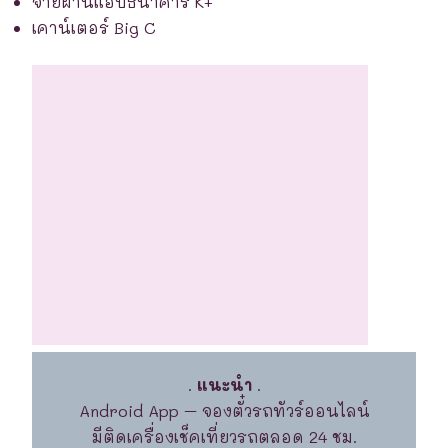
จ่ายผ่านแอปธนาคาร K+
เคาน์เตอร์ Big C
.
แนะนำ
.
Android App – จองตั๋วรถทัวร์ออนไลน์
มีติดเครื่องเช็คเที่ยวรถตลอด 24 ชม.