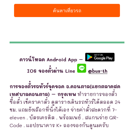
ดาวน์โหลด Android App –
IOS จองตั๋วผ่าน Line
@bus-th
การจองตั๋วรถทัวร์จุดจอด อ.ดอนตาล(แยกตลาดสด
เทศบาลดอนตาล) – กรุงเทพ
ทำรายการจองตั๋ว
ซื้อตั๋ว เช็คราคาตั๋ว ดูตารางเดินรถทัวร์ได้ตลอด 24
ชม. แถมยังเลือกที่นั่งได้เอง จ่ายค่าตั๋วสะดวกที่ 7-
eleven . บัตรเครดิต . พร้อมเพย์ . สแกนจ่าย QR-
Code . แอปธนาคาร K+ ลองจองกันดูนะครับ