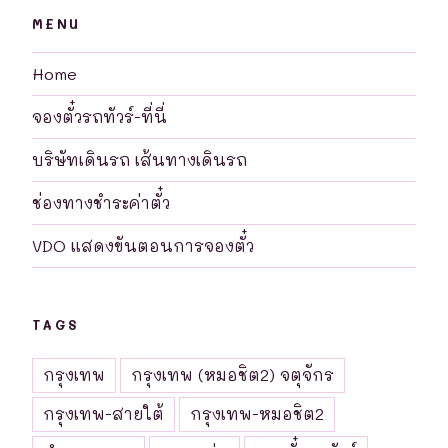
MENU
Home
จองตั๋วรถทัวร์-ที่นี่
บริษัทเดินรถ เส้นทางเดินรถ
ช่องทางชำระค่าตั๋ว
VDO แสดงขันตอนการจองตั๋ว
TAGS
กรุงเทพ
กรุงเทพ (หมอชิต2) จตุจักร
กรุงเทพ-สายใต้
กรุงเทพ-หมอชิต2