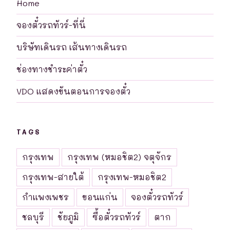
Home
จองตั๋วรถทัวร์-ที่นี่
บริษัทเดินรถ เส้นทางเดินรถ
ช่องทางชำระค่าตั๋ว
VDO แสดงขันตอนการจองตั๋ว
TAGS
กรุงเทพ
กรุงเทพ (หมอชิต2) จตุจักร
กรุงเทพ-สายใต้
กรุงเทพ-หมอชิต2
กำแพงเพชร
ขอนแก่น
จองตั๋วรถทัวร์
ชลบุรี
ชัยภูมิ
ซื้อตั๋วรถทัวร์
ตาก