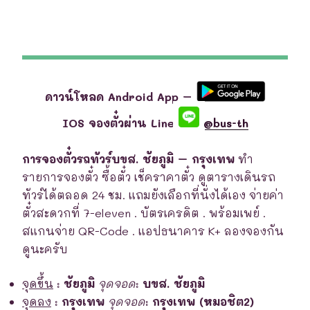
ดาวน์โหลด Android App –
IOS จองตั๋วผ่าน Line
@bus-th
การจองตั๋วรถทัวร์บขส. ชัยภูมิ – กรุงเทพ
ทำ
รายการจองตั๋ว ซื้อตั๋ว เช็คราคาตั๋ว ดูตารางเดินรถ
ทัวร์ได้ตลอด 24 ชม. แถมยังเลือกที่นั่งได้เอง จ่ายค่า
ตั๋วสะดวกที่ 7-eleven . บัตรเครดิต . พร้อมเพย์ .
สแกนจ่าย QR-Code . แอปธนาคาร K+ ลองจองกัน
ดูนะครับ
จุดขึ้น
:
ชัยภูมิ
จุดจอด
:
บขส. ชัยภูมิ
จุดลง
:
กรุงเทพ
จุดจอด
:
กรุงเทพ (หมอชิต2)